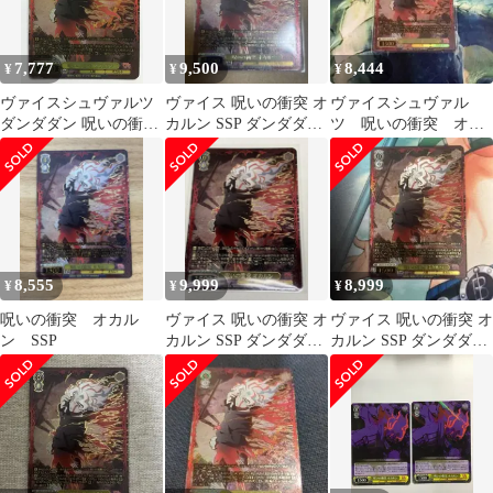
7,777
9,500
8,444
¥
¥
¥
ヴァイスシュヴァルツ
ヴァイス 呪いの衝突 オ
ヴァイスシュヴァル
ダンダダン 呪いの衝突
カルン SSP ダンダダン
ツ 呪いの衝突 オカ
オカルン DDD/S129-
vol.2
ルン SSP サイン 箔
001SSP SSP
押し
8,555
9,999
8,999
¥
¥
¥
呪いの衝突 オカル
ヴァイス 呪いの衝突 オ
ヴァイス 呪いの衝突 オ
ン SSP
カルン SSP ダンダダン
カルン SSP ダンダダン
vol.2
vol.2