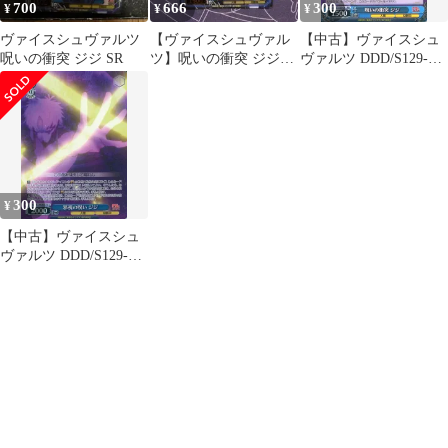
700
666
300
¥
¥
¥
ヴァイスシュヴァルツ
【ヴァイスシュヴァル
【中古】ヴァイスシュ
呪いの衝突 ジジ SR
ツ】呪いの衝突 ジジ
ヴァルツ DDD/S129-
sr
082[RR]：呪いの衝突
ジジ
300
¥
【中古】ヴァイスシュ
ヴァルツ DDD/S129-
085S[SR★★]：(ホロ)
邪視の呪い ジジ