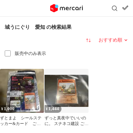
城うにぐり 愛知 の検索結果
並び替え
販売中のみ表示
1,000
1,444
¥
¥
ずとまよ シールステ
ずっと真夜中でいいの
ッカー&カード ご当
に。 スナネコ建設 ご当
地うにぐり 愛知の名
地ズトカ 愛知 名古屋