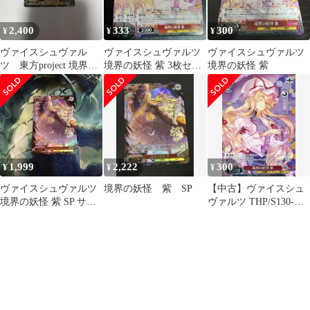
2,400
333
300
¥
¥
¥
ヴァイスシュヴァル
ヴァイスシュヴァルツ
ヴァイスシュヴァルツ
ツ 東方project 境界の
境界の妖怪 紫 3枚セッ
境界の妖怪 紫
妖怪 八雲紫 SP サイ
ト
ン
1,999
2,222
300
¥
¥
¥
ヴァイスシュヴァルツ
境界の妖怪 紫 SP
【中古】ヴァイスシュ
境界の妖怪 紫 SP サイ
ヴァルツ THP/S130-
ン
066S[SR★★]：(ホロ)
境界の妖怪 紫