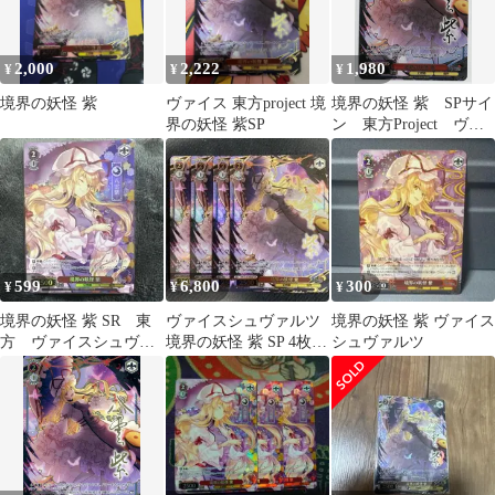
2,000
2,222
1,980
¥
¥
¥
境界の妖怪 紫
ヴァイス 東方project 境
境界の妖怪 紫 SPサイ
界の妖怪 紫SP
ン 東方Project ヴァ
イス
599
6,800
300
¥
¥
¥
境界の妖怪 紫 SR 東
ヴァイスシュヴァルツ
境界の妖怪 紫 ヴァイス
方 ヴァイスシュヴァ
境界の妖怪 紫 SP 4枚
シュヴァルツ
ルツ
東方Project