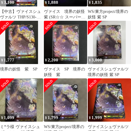
3,100
1,888
1,835
¥
¥
¥
【中古】ヴァイスシュ
ヴァイス 境界の妖怪
WS/東方project/境界の
ヴァルツ THP/S130-
紫 (SR☆☆ スーパーレ
妖怪 紫 SP
066SP[SP]：(ホロ)境界
ア)3枚セット 未使用
の妖怪 紫(キャラクタ
品
ー金箔押しサイン入り)
1,777
2,200
3,000
¥
¥
¥
境界の妖怪 紫 SP
ヴァイス SP 境界の
ヴァイスシュヴァルツ
妖怪 紫
境界の妖怪 紫 SP
1,099
1,799
1,999
¥
¥
¥
ミ*ラ様 ヴァイスシュ
WS/東方project/境界の
ヴァイスシュヴァルツ