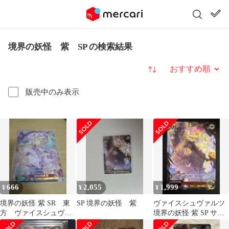
境界の妖怪 紫 SP の検索結果
並び替え
販売中のみ表示
666
2,055
1,999
¥
¥
¥
境界の妖怪 紫 SR 東
SP 境界の妖怪 紫
ヴァイスシュヴァルツ
方 ヴァイスシュヴァ
境界の妖怪 紫 SP サイ
ルツ
ン