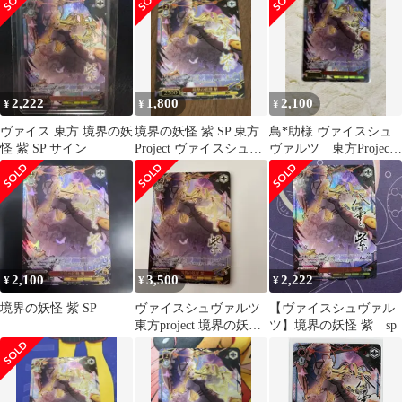
2,222
1,800
2,100
¥
¥
¥
ヴァイス 東方 境界の妖
境界の妖怪 紫 SP 東方
鳥*助様 ヴァイスシュ
怪 紫 SP サイン
Project ヴァイスシュヴ
ヴァルツ 東方Project
ァルツ
境界の妖怪 紫 SP サ
イン
2,100
3,500
2,222
¥
¥
¥
境界の妖怪 紫 SP
ヴァイスシュヴァルツ
【ヴァイスシュヴァル
東方project 境界の妖怪
ツ】境界の妖怪 紫 sp
紫 SP