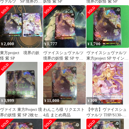
ヴァルツ SP 境界の妖
妖怪 紫 SP
境界の妖怪 紫 SP
怪 紫
2,000
1,777
1,700
¥
¥
¥
東方project 境界の妖
ヴァイスシュヴァルツ
ヴァイスシュヴァルツ
怪 紫 SP
境界の妖怪 紫 SP サイ
東方project SP サイン
ン
境界の妖怪 紫
3,999
11,000
300
¥
¥
¥
ヴァイス 東方Project 境
わんころ様 リクエスト
【中古】ヴァイスシュ
界の妖怪 紫 SP 2枚セッ
4点 まとめ商品
ヴァルツ THP/S130-
ト 八雲紫
066[R]：境界の妖怪 紫