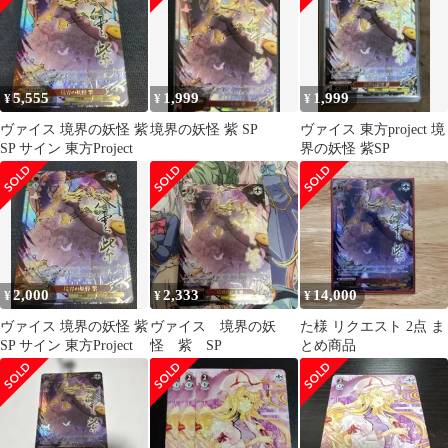
5,555
1,999
1,999
¥
¥
¥
ヴァイス 境界の妖怪 紫
境界の妖怪 紫 SP
ヴァイス 東方project 境
SP サイン 東方Project
界の妖怪 紫SP
2,000
2,333
14,000
¥
¥
¥
ヴァイス 境界の妖怪 紫
ヴァイス 境界の妖
た様 リクエスト 2点 ま
SP サイン 東方Project
怪 紫 SP
とめ商品