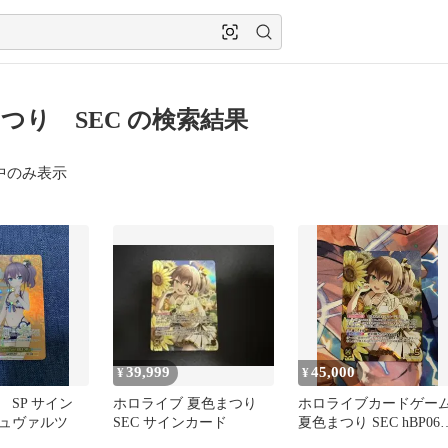
つり SEC の検索結果
中のみ表示
39,999
45,000
¥
¥
 SP サイン
ホロライブ 夏色まつり
ホロライブカードゲー
ュヴァルツ
SEC サインカード
夏色まつり SEC hBP06-
008 サイン入り