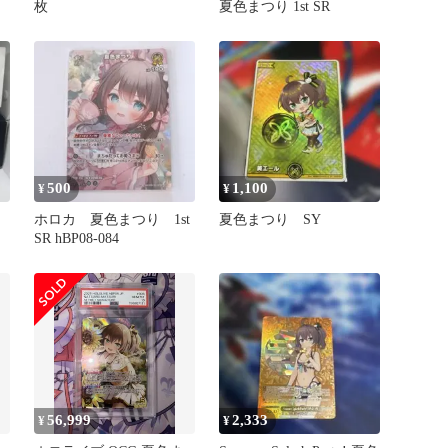
枚
夏色まつり 1st SR
500
1,100
¥
¥
ホロカ 夏色まつり 1st
夏色まつり SY
SR hBP08-084
56,999
2,333
¥
¥