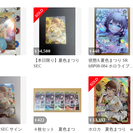
BP06-008 ト
ョン vol.3・4
ード ホロカ hololive
64
34,500
440
¥
¥
【本日限り】夏色まつり
状態A 夏色まつり SR
SEC
hBP08-084 ホロライブ
ード ホロカ
422
33,333
¥
¥
SEC サイン
４枚セット 夏色まつ
ホロカ 夏色まつり se