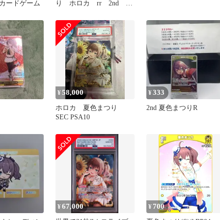
カードゲーム
り ホロカ rr 2nd
hbp04-082 セカンド
58,000
333
¥
¥
ホロカ 夏色まつり
2nd 夏色まつりR
SEC PSA10
67,000
700
¥
¥