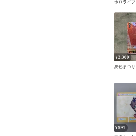
ホロライブ
2,300
¥
夏色まつり
591
¥