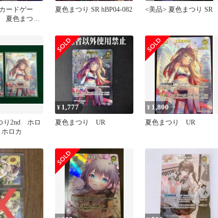
カードゲー
夏色まつり SR hBP04-082
<美品> 夏色まつり SR
 夏色まつ
 アヤカシヴァ
ec
1,777
1,800
¥
¥
つり2nd ホロ
夏色まつり UR
夏色まつり UR
 ホロカ