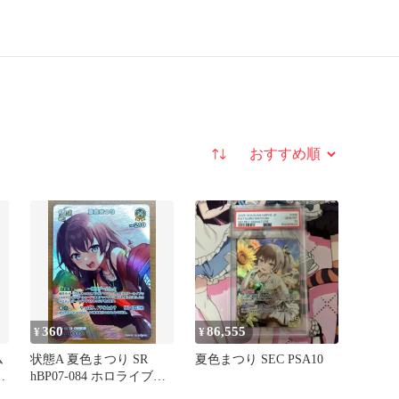
並び替え
360
86,555
¥
¥
ム
状態A 夏色まつり SR
夏色まつり SEC PSA10
hBP07-084 ホロライブカ
ード ホロカ