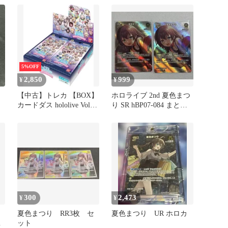
5%OFF
2,850
999
¥
¥
【中古】トレカ 【BOX】
ホロライブ 2nd 夏色まつ
カードダス hololive Vol.2
り SR hBP07-084 まとめ
～全人類兎化計画～
売り
300
2,473
¥
¥
夏色まつり RR3枚 セ
夏色まつり UR ホロカ
カ
ット