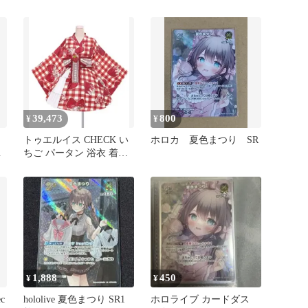
39,473
800
¥
¥
トゥエルイス CHECK い
ホロカ 夏色まつり SR
カ
ちご パータン 浴衣 着物
(LIZ LISA ディアマイラ
ブ マズ Secret Honey ベイ
ビー エンジェリック 原
宿 夏色 まつり 原宿 ロリ
ータ ボディライン)
1,888
450
¥
¥
c
hololive 夏色まつり SR1
ホロライブ カードダス