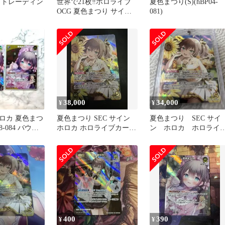
 トレーディン
世界で21枚‼️ホロライブ
夏色まつり(S)(hBP04-
OCG 夏色まつり サイン
081)
SEC PSA10
38,000
34,000
¥
¥
ロカ 夏色まつ
夏色まつり SEC サイン
夏色まつり SEC サイ
08-084 バウン
ホロカ ホロライブカード
ン ホロカ ホロライ
ド
ゲーム ホロライブ
カードゲーム ホロラ
ブ
400
390
¥
¥