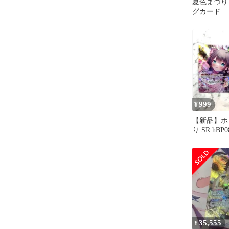
夏色まつり
グカード
999
¥
【新品】ホ
り SR hBP
サーバウン
35,555
¥