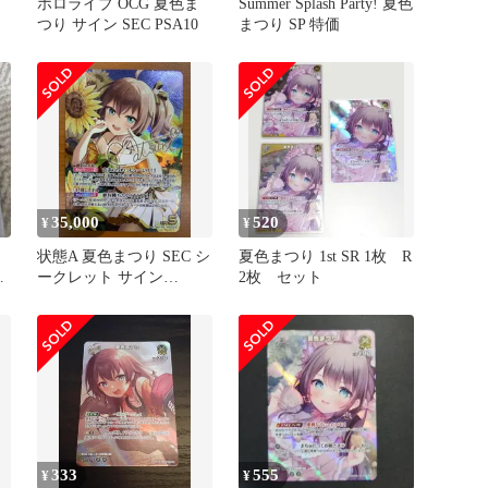
ホロライブ OCG 夏色ま
Summer Splash Party! 夏色
つり サイン SEC PSA10
まつり SP 特価
35,000
520
¥
¥
状態A 夏色まつり SEC シ
夏色まつり 1st SR 1枚 R
ブ
ークレット サイン
2枚 セット
イ
hBP06-008 ホロライブカ
ード hololive ホロカ
333
555
¥
¥