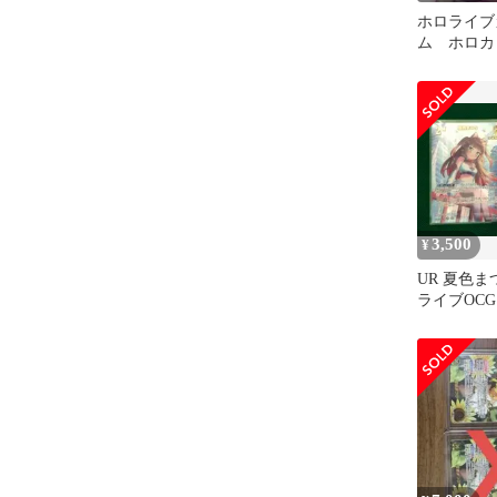
ホロライブ
ム ホロカ
り サイン
ーミリアンs
3,500
¥
UR 夏色ま
ライブOCG