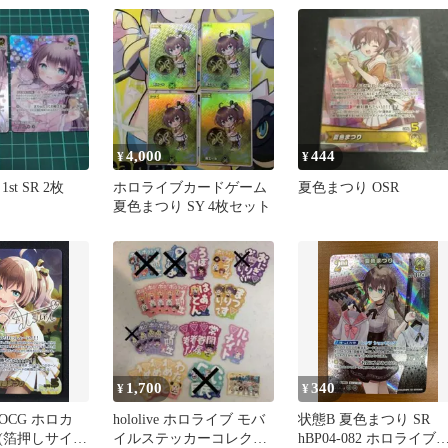
4,000
444
¥
¥
st SR 2枚
ホロライブカードゲーム
夏色まつり OSR
夏色まつり SY 4枚セット
1,700
340
¥
¥
OCG ホロカ
hololive ホロライブ モバ
状態B 夏色まつり SR
(箔押しサイン
イルステッカーコレクシ
hBP04-082 ホロライブ