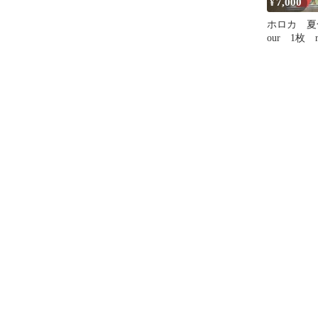
7,000
¥
ホロカ 夏
our 1枚 r
用