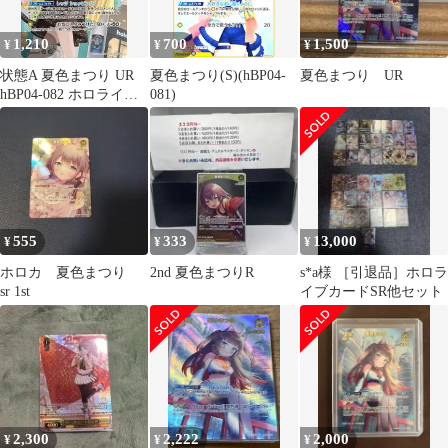
1,210
700
1,500
¥
¥
¥
状態A 夏色まつり UR
夏色まつり(S)(hBP04-
夏色まつり UR
hBP04-082 ホロライブ
081)
hololive hololiveカード
ゲーム ホロライブカー
ドゲーム
555
333
13,000
¥
¥
¥
ホロカ 夏色まつり
2nd 夏色まつりR
s*a様 ［引退品］ホロラ
sr 1st
イブカードSR他セット
2,300
2,222
2,000
¥
¥
¥