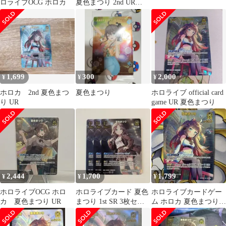
ロライブOCG ホロカ
夏色まつり 2nd UR
hBP06-077 トレカ TCG
219
1,699
300
2,000
¥
¥
¥
ホロカ 2nd 夏色まつ
夏色まつり
ホロライブ official card
り UR
game UR 夏色まつり
2,444
1,700
1,799
¥
¥
¥
ホロライブOCG ホロ
ホロライブカード 夏色
ホロライブカードゲー
カ 夏色まつり UR
まつり 1st SR 3枚セッ
ム ホロカ 夏色まつり
ト
2nd UR ウルトラレア