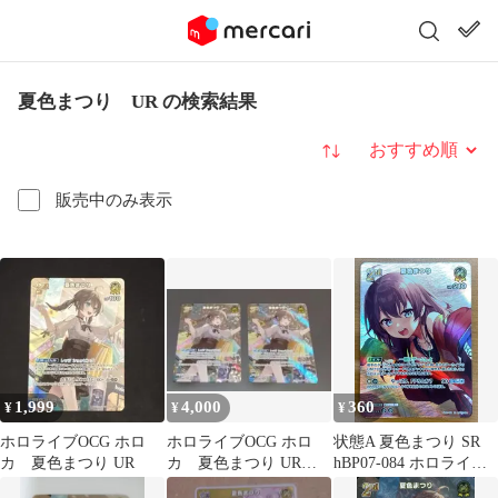
夏色まつり UR の検索結果
並び替え
販売中のみ表示
1,999
4,000
360
¥
¥
¥
ホロライブOCG ホロ
ホロライブOCG ホロ
状態A 夏色まつり SR
カ 夏色まつり UR
カ 夏色まつり UR 2
hBP07-084 ホロライブ
枚セット
カード ホロカ