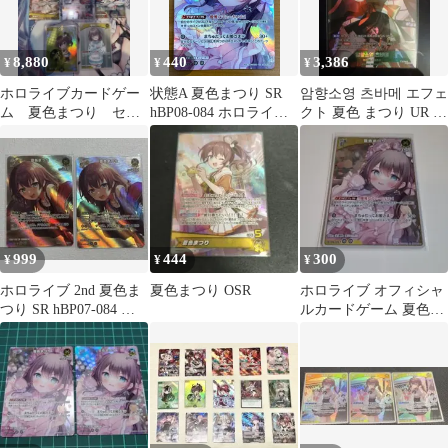
8,880
440
3,386
¥
¥
¥
ホロライブカードゲー
状態A 夏色まつり SR
암향소영 츠바메 エフェ
ム 夏色まつり セッ
hBP08-084 ホロライブ
クト 夏色 まつり UR カ
ト
カード ホロカ
ード
999
444
300
¥
¥
¥
ホロライブ 2nd 夏色ま
夏色まつり OSR
ホロライブ オフィシャ
つり SR hBP07-084 ま
ルカードゲーム 夏色ま
とめ売り
つり R