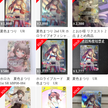
1,800
2,000
2,300
¥
¥
¥
夏色まつり UR
夏色まつり 2nd UR ホ
とおか様 リクエスト 2
ロライブオフィシャル
点 まとめ商品
カードゲーム
500
1,777
1,777
¥
¥
¥
ホロカ 夏色まつり
ホロライブカード 夏
夏色まつり UR
1st SR hBP08-084
色まつり UR