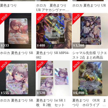
夏色まつり
ホロカ 夏色まつり
ホロカ 夏色まつり UR
UR アヤカシヴァーミ
リオン
333
400
3,500
¥
¥
¥
ホロカ 夏色まつり SR
夏色まつり SR hBP04-
シャマル先生様 リクエ
082
スト 2点 まとめ商品
555
520
6,800
¥
¥
¥
ホロカ 夏色まつり SR
夏色まつり 1st SR 1
夏色まつり OUR ま
枚 R 2枚 セット
つり ホロライブ ホ