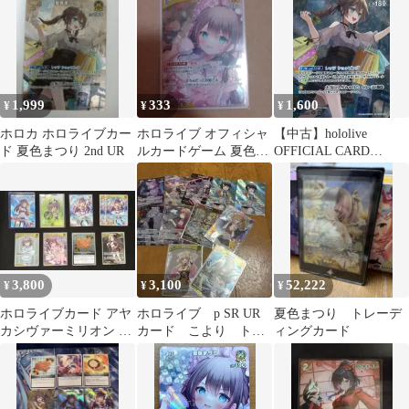
1,999
333
1,600
¥
¥
¥
ホロカ ホロライブカー
ホロライブ オフィシャ
【中古】hololive
ド 夏色まつり 2nd UR
ルカードゲーム 夏色ま
OFFICIAL CARD
つり R
GAME hBP04-
082[UR]：夏色まつり
3,800
3,100
52,222
¥
¥
¥
ホロライブカード アヤ
ホロライブ p SR UR
夏色まつり トレーデ
カシヴァーミリオン 夏
カード こより ト
ィングカード
色まつり デッキパー
ワ ベスティア スバ
ツ
ル ぼたん