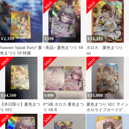
ロカ
2,333
390
33,333
¥
¥
¥
Summer Splash Party! 夏
<美品> 夏色まつり SR
ホロカ 夏色まつり
色まつり SP 特価
sec
34,500
400
35,000
¥
¥
¥
【本日限り】夏色まつ
8*5様 ホロカ 夏色まつ
夏色まつり SEC サイン
り SEC
り SR R
ホロライブカードゲー
ム