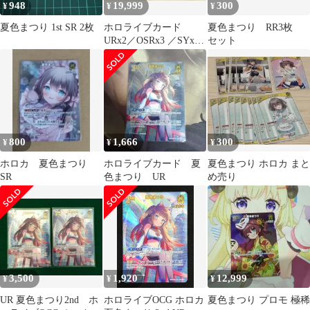
948
19,999
300
¥
¥
¥
夏色まつり 1st SR 2枚
ホロライブカード
夏色まつり RR3枚
URx2／OSRx3 ／SYx2
セット
／Sx2 ／SRx6 セット
800
1,666
300
¥
¥
¥
ホロカ 夏色まつり
ホロライブカード 夏
夏色まつり ホロカ まと
SR
色まつり UR
め売り
3,500
1,920
12,999
¥
¥
¥
UR 夏色まつり2nd ホ
ホロライブOCG ホロカ
夏色まつり プロモ 極稀