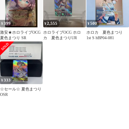
399
2,555
500
¥
¥
¥
激安★ホロライブOCG
ホロライブOCG ホロ
ホロカ 夏色まつり
夏色まつり SR
カ 夏色まつりUR
1st S hBP04-081
333
¥
☆セール☆ 夏色まつり
OSR