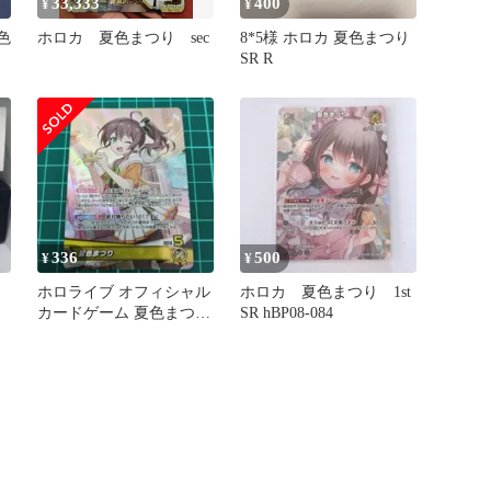
33,333
400
¥
¥
夏色
ホロカ 夏色まつり sec
8*5様 ホロカ 夏色まつり
SR R
336
500
¥
¥
ホロライブ オフィシャル
ホロカ 夏色まつり 1st
カードゲーム 夏色まつり
SR hBP08-084
OSR