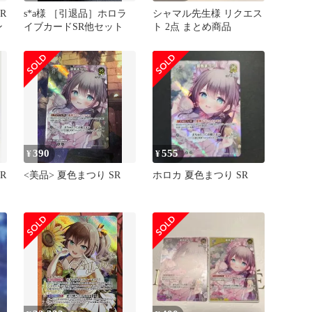
R
s*a様 ［引退品］ホロラ
シャマル先生様 リクエス
ン
イブカードSR他セット
ト 2点 まとめ商品
390
555
¥
¥
R
<美品> 夏色まつり SR
ホロカ 夏色まつり SR