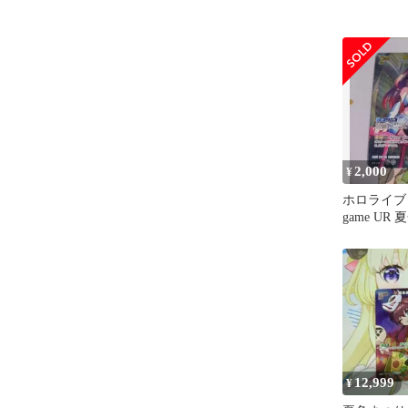
2,000
¥
ホロライブ off
game UR
12,999
¥