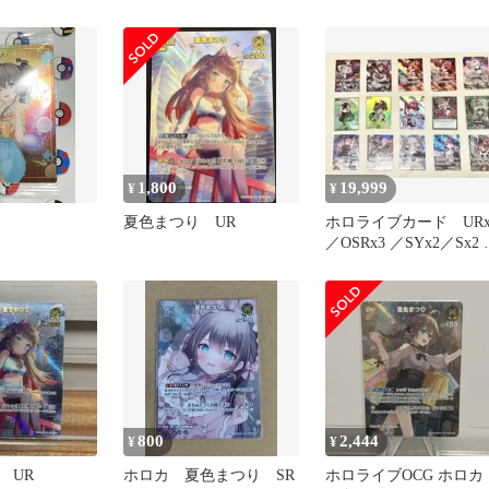
ード ホロカ hololive
1,800
19,999
¥
¥
夏色まつり UR
ホロライブカード URx
／OSRx3 ／SYx2／Sx2 
SRx6 セット
800
2,444
¥
¥
 UR
ホロカ 夏色まつり SR
ホロライブOCG ホロ