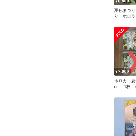
6,800
¥
夏色まつり
り ホロラ
7,000
¥
ホロカ 夏
our 1枚 r
用