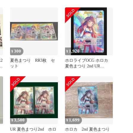
売り
R
300
1,920
¥
¥
2
夏色まつり RR3枚 セ
ホロライブOCG ホロカ
／
ット
夏色まつり 2nd UR
hBP06-077 トレカ TCG
219
3,500
1,699
¥
¥
カ
UR 夏色まつり2nd ホロ
ホロカ 2nd 夏色まつり