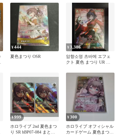
444
3,386
¥
¥
カ
夏色まつり OSR
암향소영 츠바메 エフェ
ベ
クト 夏色 まつり UR カ
た
ード
999
300
¥
¥
ホロライブ 2nd 夏色まつ
ホロライブ オフィシャル
カ
り SR hBP07-084 まとめ
カードゲーム 夏色まつり