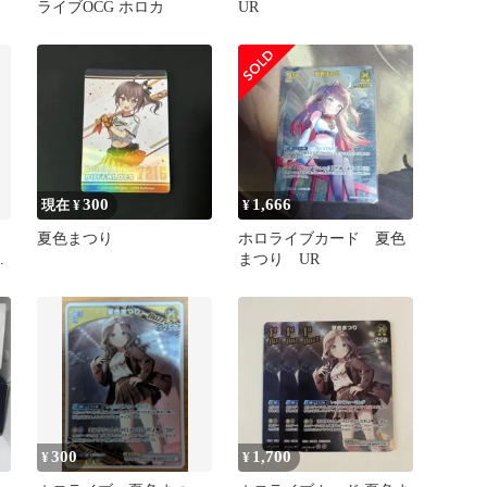
ライブOCG ホロカ
UR
300
1,666
現在 ¥
¥
夏色まつり
ホロライブカード 夏色
ー
まつり UR
300
1,700
¥
¥