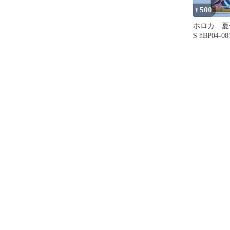
500
¥
ホロカ 夏色
S hBP04-08