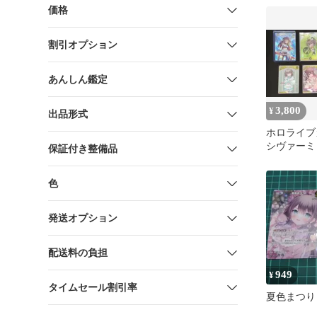
価格
割引オプション
あんしん鑑定
3,800
¥
出品形式
ホロライブ
シヴァーミ
保証付き整備品
つり デッ
色
発送オプション
配送料の負担
949
¥
タイムセール割引率
夏色まつり 1