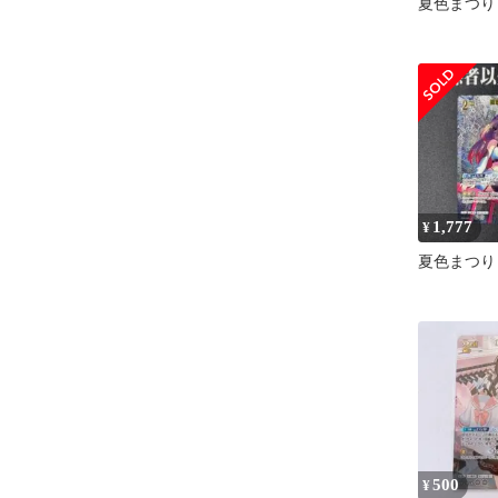
夏色まつり
1,777
¥
夏色まつり
500
¥