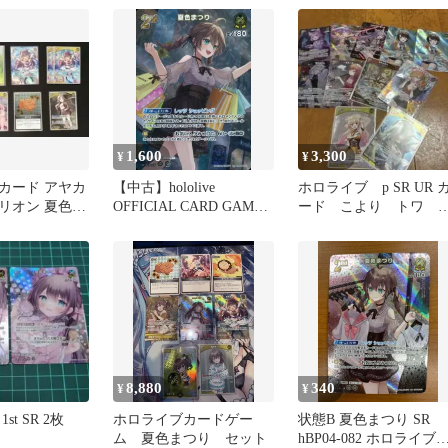
1,600
3,300
¥
¥
カード アヤカ
【中古】hololive
ホロライブ p SR UR 
リオン 夏色ま
OFFICIAL CARD GAME
ード こより トワ 
キパーツ
hBP04-082[UR]：夏色ま
スティア スバル ぼ
つり
ん
8,880
340
¥
¥
st SR 2枚
ホロライブカードゲー
状態B 夏色まつり SR
ム 夏色まつり セット
hBP04-082 ホロライブ