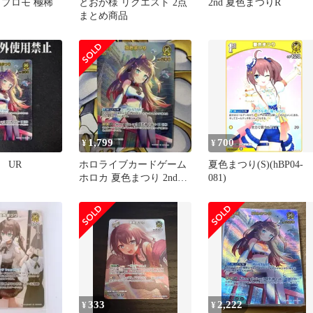
 プロモ 極稀
とおか様 リクエスト 2点
2nd 夏色まつりR
まとめ商品
1,799
700
¥
¥
 UR
ホロライブカードゲーム
夏色まつり(S)(hBP04-
ホロカ 夏色まつり 2nd
081)
UR ウルトラレア
333
2,222
¥
¥