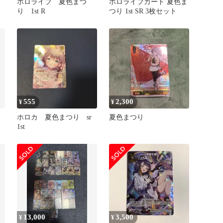
ホロライブ 夏色まつ
ホロライブカード 夏色ま
り 1st R
つり 1st SR 3枚セット
555
2,300
¥
¥
ホロカ 夏色まつり sr
夏色まつり
1st
13,000
3,500
¥
¥