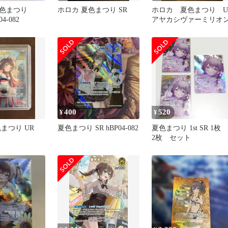
夏色まつり
ホロカ 夏色まつり SR
ホロカ 夏色まつり U
04-082
アヤカシヴァーミリオ
400
520
¥
¥
まつり UR
夏色まつり SR hBP04-082
夏色まつり 1st SR 1枚 
2枚 セット