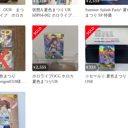
1,210
2,333
¥
¥
 OUR まつ
状態A 夏色まつり UR
Summer Splash Party! 
イブ ホロカ
hBP04-082 ホロライブ
まつり SP 特価
hololive hololiveカードゲ
ーム ホロライブカードゲ
ーム
2,555
333
¥
¥
色まつり
ホロライブOCG ホロカ
☆セール☆ 夏色まつり
eigen0318様専
夏色まつりUR
OSR