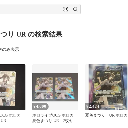
つり UR の検索結果
中のみ表示
4,000
2,474
¥
¥
OCG ホロカ
ホロライブOCG ホロカ
夏色まつり UR ホロカ
UR
夏色まつり UR 2枚セッ
ト