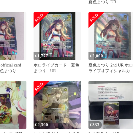
夏色まつり UR
1,777
2,000
¥
¥
icial card
ホロライブカード 夏色
夏色まつり 2nd UR ホロ
 夏色まつり
まつり UR
ライブオフィシャルカ
ドゲーム
2,300
333
¥
¥