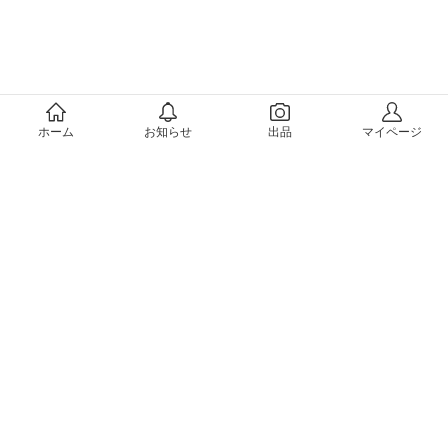
メルカリについて
ホーム
お知らせ
出品
マイページ
会社概要（運営会社）
採用情報
プレスリリース
公式ブログ
プレスキット
メルカリUS
メルカリShops
m department（エムデパ）
ヘルプ
ヘルプセンター（ガイド・お問い合わせ）
メルカリShopsでショップを開設する
メルカリShops ショップ管理画面にログイン
メルカリShops出店者向けガイド
お問い合わせ一覧