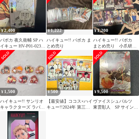
2,400
1,222
1,200
¥
¥
¥
バボカ 夜久衛輔 SP ハ
ハイキュー!! バボカ ま
ハイキュー!! バボカ
イキュー HV-P01-023
とめ売り
まとめ売り 小爪研磨
ゴミ捨て場の決戦
sp
1,500
500
9,500
¥
¥
¥
ハイキュー!! サンリオ
【最安値】ココス×ハイ
ヴァイスシュバルツ
キャラクターズ ラバー
キュー!!2024年 第三弾
東雲彰人 SP サイン入
キーホルダー 7点セッ
クリアファイル全種4枚
り
ト
セット