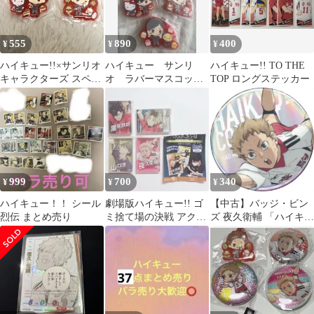
555
890
400
¥
¥
¥
ハイキュー!!×サンリオ
ハイキュー サンリ
ハイキュー!! TO THE
キャラクターズ スペシ
オ ラバーマスコッ
TOP ロングステッカー
ャルラバーマスコット
ト 音駒5個セット 黒
黒尾 夜久
尾 夜久 リエーフ
999
700
340
¥
¥
¥
ハイキュー！！ シール
劇場版ハイキュー!! ゴ
【中古】バッジ・ビン
烈伝 まとめ売り
ミ捨て場の決戦 アクリ
ズ 夜久衛輔 「ハイキュ
ルブロック 黒尾 孤爪
ー!! SPECIAL POPUP
山口 夜久
2024 at baseyard tokyo
トレーディング カンバ
ッジ オーロラVer. 劇場
版アクションビジュア
ル」