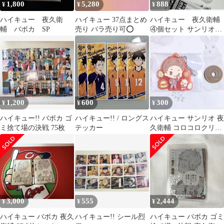
1,800
5,280
888
¥
¥
¥
ハイキュー 夜久衛
ハイキュー 37点まとめ
ハイキュー 夜久衛輔
輔 バボカ SP
売り バラ売り可⭕️
④個セット サンリオラ
バーマスコット グリ
ッター缶バッジ
1,200
600
300
¥
¥
¥
ハイキュー!! バボカ ゴ
ハイキュー!! / ロングス
ハイキュー サンリオ 夜
ミ捨て場の決戦 75枚
テッカー
久衛輔 コロコロクリリ
ン ラバーマスコット
3,000
555
2,444
¥
¥
¥
ハイキュー バボカ 夜久
ハイキュー!! シール烈
ハイキュー バボカ ゴミ