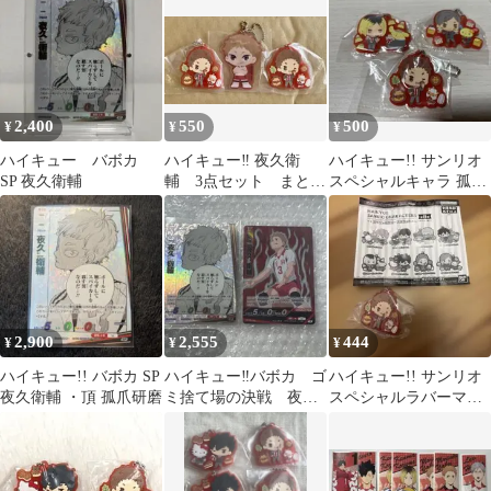
音駒
2,400
550
500
¥
¥
¥
ハイキュー バボカ
ハイキュー‼︎ 夜久衛
ハイキュー!! サンリオ
SP 夜久衛輔
輔 3点セット まとめ
スペシャルキャラ 孤爪
売り
研磨 夜久衛輔 灰羽リエ
ーフ
2,900
2,555
444
¥
¥
¥
ハイキュー!! バボカ SP
ハイキュー‼︎バボカ ゴ
ハイキュー!! サンリオ
夜久衛輔 ・頂 孤爪研磨
ミ捨て場の決戦 夜久
スペシャルラバーマス
衛輔 sp S 2枚セット
コット 夜久衛輔