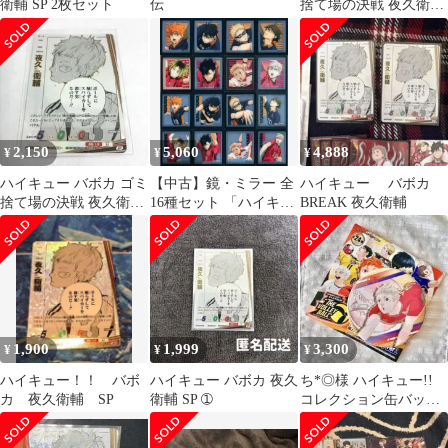
衛輔 SP 2枚セット
伝
捨て場の決戦 夜久衛輔
SP パラレル
2,150
5,060
4,888
¥
¥
¥
ハイキュー バボカ ゴミ
【中古】鏡・ミラー 全
ハイキュー バボカ
捨て場の決戦 夜久衛輔
16種セット 「ハイキュ
BREAK 夜久衛輔
SP
ー!! SPECIAL POPUP
2024 at baseyard tokyo
トレーディング フレー
ムマグネットミラー 劇
場版アクションビジュ
アル」
1,900
1,999
3,300
¥
¥
¥
ハイキュー！！ バボ
ハイキュー バボカ 夜久
ち*◎様 ハイキュー!!
カ 夜久衛輔 SP
衛輔 SP ➀
コレクション缶バッジ
VリーグVer. 夜久衛輔