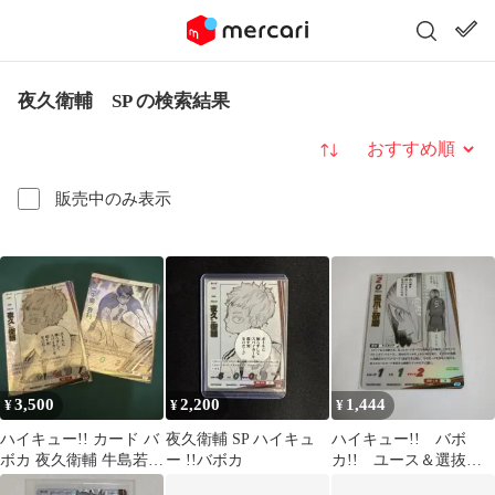
夜久衛輔 SP の検索結果
並び替え
販売中のみ表示
3,500
2,200
1,444
¥
¥
¥
ハイキュー!! カード バ
夜久衛輔 SP ハイキュ
ハイキュー!! バボ
ボカ 夜久衛輔 牛島若利
ー !!バボカ
カ!! ユース＆選抜強
SP 2枚セット
化合宿 孤爪研磨SP ＋