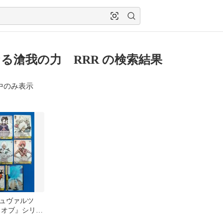
る滄我の力 RRR の検索結果
中のみ表示
ュヴァルツ
 オブ』シリー
ンディア