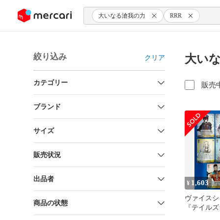
ンツにスキップ
大いなる滄我の力
RRR
絞り込み
大いな
クリア
カテゴリー
販売
ブランド
サイズ
販売状況
出品者
1,603
¥
ヴァイスシ
商品の状態
『テイルズ
ズ レジェ