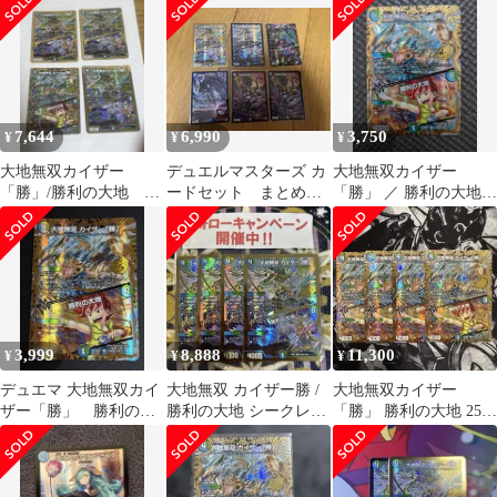
7,644
6,990
3,750
¥
¥
¥
大地無双カイザー
デュエルマスターズ カ
大地無双カイザー
「勝」/勝利の大地 キ
ードセット まとめ売
「勝」 ／ 勝利の大地
ャラシークレット1枚、
り
1枚
ゴールドボーダー3枚
3,999
8,888
11,300
¥
¥
¥
デュエマ 大地無双カイ
大地無双 カイザー勝 /
大地無双カイザー
ザー「勝」 勝利の大
勝利の大地 シークレッ
「勝」 勝利の大地 25周
地 シークレット
ト 4枚
年シークレット シク 4
枚