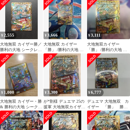
スターズ
2,555
3,666
3,111
¥
¥
¥
大地無双 カイザー勝／
大地無双 カイザー
大地無双カイザー
勝利の大地 シークレッ
「勝」 /勝利の大地 シ
「勝」 /勝利の大地 シ
ト シク 1枚
ークレットレア
ークレット デュエルマ
スターズ
1,000
3,300
6,777
¥
¥
¥
大地無双 カイザー・勝
が*割様 デュエマ 25の
デュエマ 大地無双 カ
& 勝利の大地 シークレ
援軍 大地無双カイザー
イザー 「勝」 勝利
ット
勝 シークレット デュ
の大地 シークレット
エルマスタ