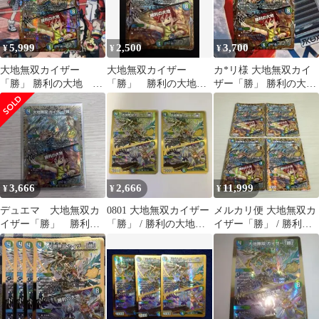
5,999
2,500
3,700
¥
¥
¥
大地無双カイザー
大地無双カイザー
カ*リ様 大地無双カイ
「勝」 勝利の大地 シ
「勝」 勝利の大地
ザー「勝」 勝利の大
ークレット 超 勝太
シークレット【デュエ
地 シークレット
マ】
超 勝太
3,666
2,666
11,999
¥
¥
¥
デュエマ 大地無双カ
0801 大地無双カイザー
メルカリ便 大地無双カ
イザー「勝」 勝利の
「勝」 / 勝利の大地
イザー「勝」 / 勝利の
大地 シークレット
金 シークレット
大地 シク シークレット
4枚