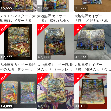
5,555
2,888
3,777
¥
¥
¥
デュエルマスターズ 大
大地無双 カイザー
大地無双カイザー
地無双カイザー「勝」/
「勝」 勝利の大地 シー
「勝」 ／ 勝利の大地
勝利の大地 シークレッ
クレット 4
超シク シークレッ
ト 2枚セット
ト 1枚
2,777
2,777
3,333
¥
¥
¥
大地無双カイザー勝/勝
大地無双カイザー勝/勝
大地無双カイザー
利の大地 超シークレ
利の大地 シークレッ
「勝」/勝利の大地 金
ット
ト
シークレット
4,099
2,777
1,111
¥
¥
¥