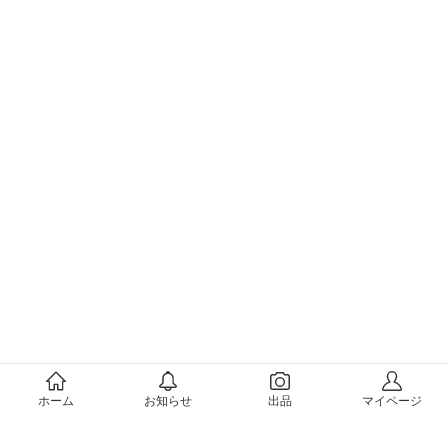
メルカリについて
ホーム
お知らせ
出品
マイページ
会社概要（運営会社）
採用情報