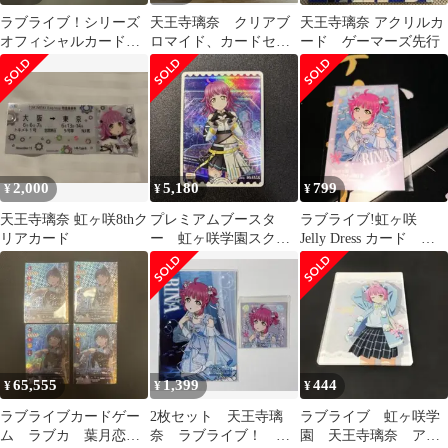
ラブライブ！シリーズ
天王寺璃奈 クリアブ
天王寺璃奈 アクリルカ
オフィシャルカードゲ
ロマイド、カードセッ
ード ゲーマーズ先行
ーム 天王寺璃奈 非売品
ト
PRカード
2,000
5,180
799
¥
¥
¥
天王寺璃奈 虹ヶ咲8thク
プレミアムブースタ
ラブライブ!虹ヶ咲
リアカード
ー 虹ヶ咲学園スクー
Jelly Dress カード 天
ルアイドル同好会 天
王寺璃奈
王寺璃奈 PE+
65,555
1,399
444
¥
¥
¥
ラブライブカードゲー
2枚セット 天王寺璃
ラブライブ 虹ヶ咲学
ム ラブカ 葉月恋
奈 ラブライブ！ 虹
園 天王寺璃奈 アク