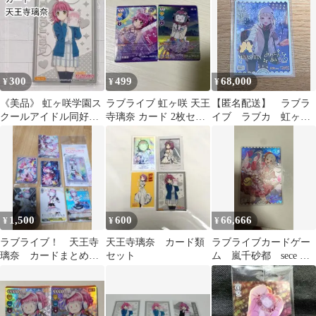
SSP サイン
300
499
68,000
¥
¥
¥
《美品》 虹ヶ咲学園ス
ラブライブ 虹ヶ咲 天王
【匿名配送】 ラブラ
クールアイドル同好会
寺璃奈 カード 2枚セッ
イブ ラブカ 虹ヶ
トレーディングカード
ト P R+
咲 宮下愛 1周年記
天王寺璃奈
念 SECE
1,500
600
66,666
¥
¥
¥
ラブライブ！ 天王寺
天王寺璃奈 カード類
ラブライブカードゲー
璃奈 カードまとめ売
セット
ム 嵐千砂都 sece ラ
り
ブカ