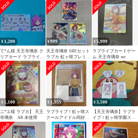
SEC
ヶ咲学園 ブロマイ
リルカード
ド ステッカー
1,200
999
5,999
¥
¥
¥
て*ん様 天王寺璃奈 ク
天王寺璃奈 SREセット
ラブライブカードゲー
リアカード ラブライブ
ラブカ 虹ヶ咲プレミア
ム 天王寺璃奈 sec
虹ヶ咲
ムブースター
1,100
1,555
3,500
¥
¥
¥
ニ*エ様 ラブカ】 天王
ラブライブ！虹ヶ咲ス
【天王寺璃奈】ラブラ
寺璃奈 AR 未使用
クールアイドル同好会
イブ！虹ヶ咲学園スク
天王寺璃奈 インスタ風
ールアイドル同好会
トレカ
タワーレコード