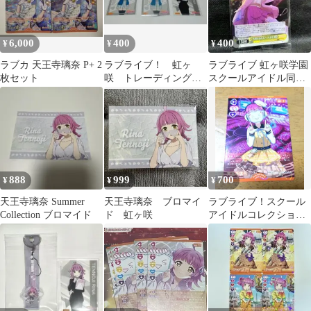
6,000
400
400
¥
¥
¥
ラブカ 天王寺璃奈 P+ 2
ラブライブ！ 虹ヶ
ラブライブ 虹ヶ咲学園
枚セット
咲 トレーディングカ
スクールアイドル同好
ードコレクション 天
会 7th 天王寺璃奈 プロ
王寺璃奈 3枚セット
モカード
888
999
700
¥
¥
¥
天王寺璃奈 Summer
天王寺璃奈 ブロマイ
ラブライブ！スクール
Collection ブロマイド
ド 虹ヶ咲
アイドルコレクション
天王寺璃奈