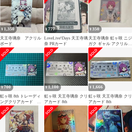
1,350
777
350
¥
¥
¥
天王寺璃奈 アクリル
LoveLive!Days 天王寺璃
天王寺璃奈 虹ヶ咲 ニジ
ボード
奈 PRカード
ガク ギャル アクリルカ
ード
700
1,100
1,666
¥
¥
¥
虹ヶ咲 8th トレーディ
虹ヶ咲 天王寺璃奈 クリ
虹ヶ咲 天王寺璃奈 クリ
ングクリアカード 天
アカード 8th
アカード 8th
王寺璃奈