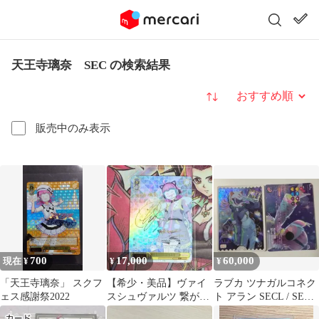
天王寺璃奈 SEC の検索結果
並び替え
販売中のみ表示
700
17,000
60,000
現在 ¥
¥
¥
「天王寺璃奈」 スクフ
【希少・美品】ヴァイ
ラブカ ツナガルコネク
ェス感謝祭2022
スシュヴァルツ 繋がる
ト アラン SECL / SECE
ステージ 天王寺璃奈
天王寺璃奈