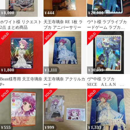
8,000
444
28,000
¥
¥
¥
ホワイト様 リクエスト
天王寺璃奈 RE 1枚 ラ
ウ*ト様 ラブライブカ
2点 まとめ商品
ブカ アニバーサリー
ードゲーム ラブカ
A.L.A.N SECE 天王寺
璃奈
1,800
1,111
30,099
¥
¥
¥
Beast様専用 天王寺璃奈
天王寺璃奈 アクリルカ
ヴ*中様 ラブカ
P+
ード
SECE A.L.A.N
（ALAN、アラン） 1
枚
555
999
1,333
¥
¥
¥