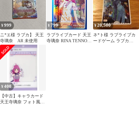
999
799
20,500
¥
¥
¥
ニ*エ様 ラブカ】 天王
ラブライブカード 天王
ネ*ト様 ラブライブカ
寺璃奈 AR 未使用
寺璃奈 RINA TENNOJI
ードゲーム ラブカ
PL!N-sd1-037-P 虹ヶ咲
A.L.A.N SECE 天王寺
学園スクールアイドル
璃奈
同好会
400
¥
【中古】キャラカード
天王寺璃奈 フォト風ク
リアカード 「セガ ラッ
キーくじオンライン ラ
ブライブ!虹ヶ咲学園ス
クールアイドル同好会
2025」 E-10賞