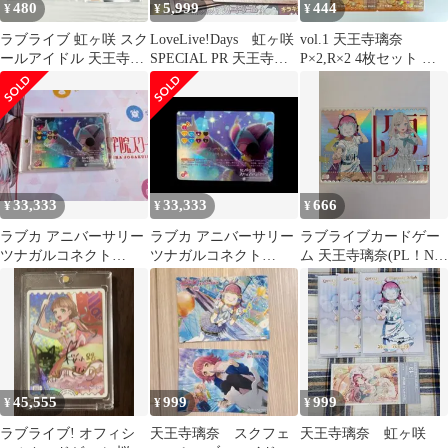
480
5,999
444
¥
¥
¥
ラブライブ 虹ヶ咲 スク
LoveLive!Days 虹ヶ咲
vol.1 天王寺璃奈
ールアイドル 天王寺璃
SPECIAL PR 天王寺璃
P×2,R×2 4枚セット ラ
奈 ストラップ カード
奈 4枚
ブカ
セット
33,333
33,333
666
¥
¥
¥
ラブカ アニバーサリー
ラブカ アニバーサリー
ラブライブカードゲー
ツナガルコネクト
ツナガルコネクト
ム 天王寺璃奈(PL！N-
SECL 天王寺璃奈
SECL 天王寺璃奈
pb1-051-PE) セラス 柳
田 リリエンフェルト
(PL！HS-pb1-037-PE) 2
枚セット
45,555
999
999
¥
¥
¥
ラブライブ! オフィシ
天王寺璃奈 スクフェ
天王寺璃奈 虹ヶ咲