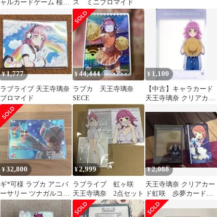
ャルカードゲーム 桜小
ス ミニブロマイド
路きな子 SECE
1,777
44,444
1,100
¥
¥
¥
ラブライブ 天王寺璃奈
ラブカ 天王寺璃奈
【中古】キャラカード
ブロマイド
SECE
天王寺璃奈 クリアカー
ド 「DMMスクラッチ!
ラブライブ!虹ヶ咲学園
スクールアイドル同好
会」 E-10賞
32,800
2,999
2,088
¥
¥
¥
ギ*可様 ラブカ アニバ
ラブライブ 虹ヶ咲
天王寺璃奈 クリアカー
ーサリー ツナガルコネ
天王寺璃奈 2点セット
ド虹咲 歩夢カードキ
クト SECL 天王寺璃
ー風カードラブライブ
奈