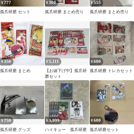
777
300
555
¥
¥
¥
孤爪研磨 セット
孤爪研磨 まとめ売り
孤爪研磨 まとめ売り
350
5,111
600
¥
¥
¥
孤爪研磨 まとめ
【お値下げ中】孤爪研
孤爪研磨 トレカセット
磨セット
750
3,999
600
¥
¥
¥
孤爪研磨 グッズ
ハイキュー 孤爪研磨
孤爪研磨セット