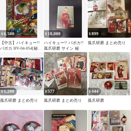
6,500
18,000
899
¥
¥
¥
【中古】ハイキュー!!
ハイキュー!! バボカ!!
孤爪研磨 まとめ売り
バボカ HV-04-054[秘バ
孤爪研磨 サイン 秘
ボ]：孤爪 研磨(梶裕貴
金箔押しサイン入り)
1,200
577
444
¥
¥
¥
孤爪研磨 まとめ売り
孤爪研磨 まとめ売り
孤爪研磨