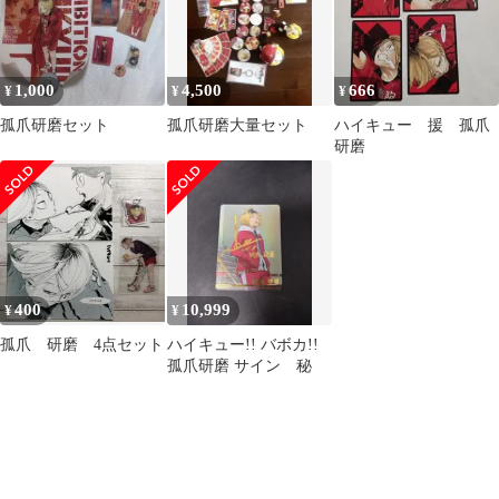
1,000
4,500
666
¥
¥
¥
孤爪研磨セット
孤爪研磨大量セット
ハイキュー 援 孤爪
研磨
400
10,999
¥
¥
孤爪 研磨 4点セット
ハイキュー!! バボカ!!
孤爪研磨 サイン 秘