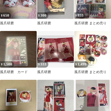
650
300
855
¥
¥
¥
孤爪研磨
孤爪研磨
孤爪研磨 まとめ売り
1,500
333
1,499
¥
¥
¥
孤爪研磨 カード
孤爪研磨
孤爪研磨 まとめ売り