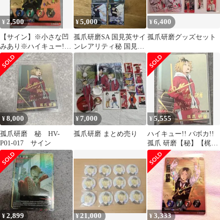
2,500
5,000
6,400
¥
¥
¥
【サイン】※小さな凹
孤爪研磨SA 国見英サイ
孤爪研磨グッズセット
みあり※ハイキュー!!
ンレアリティ秘 国見
バボカ 孤爪研磨 秘
英 頂 五色工 頂 影山
バボ
飛雄 頂
8,000
7,000
5,555
¥
¥
¥
孤爪研磨 秘 HV-
孤爪研磨 まとめ売り
ハイキュー!! バボカ!!
P01-017 サイン
孤爪 研磨【秘】【梶裕
貴さん箔押しサイン入
り】
2,899
21,000
3,333
¥
¥
¥