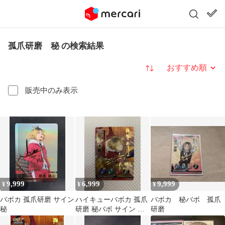
孤爪研磨 秘 の検索結果
並び替え
販売中のみ表示
9,999
6,999
9,999
¥
¥
¥
バボカ 孤爪研磨 サイン
ハイキューバボカ 孤爪
バボカ 秘バボ 孤爪
秘
研磨 秘バボ サイン ハ
研磨
イキューバボカ‼︎