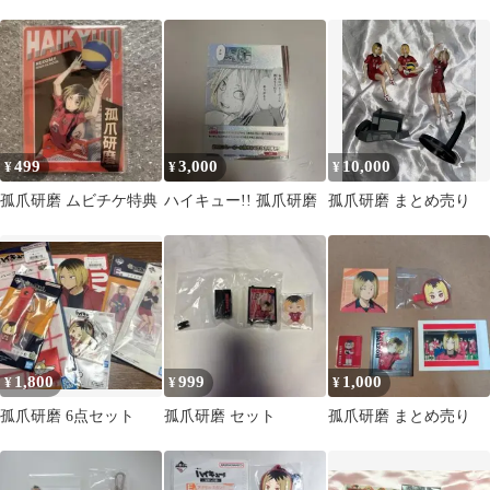
499
3,000
10,000
¥
¥
¥
孤爪研磨 ムビチケ特典
ハイキュー!! 孤爪研磨
孤爪研磨 まとめ売り
1,800
999
1,000
¥
¥
¥
孤爪研磨 6点セット
孤爪研磨 セット
孤爪研磨 まとめ売り