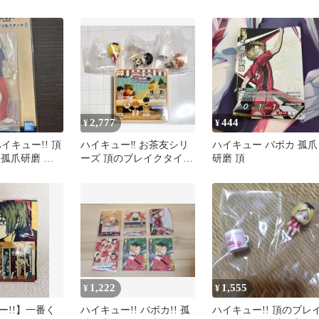
2,777
444
¥
¥
イキュー!! 頂
ハイキュー‼︎ お茶友シリ
ハイキュー バボカ 孤爪
 孤爪研磨 ア
ーズ 頂のブレイクタイム
研磨 頂
ンド アクスタ
日向翔陽 影山飛雄 孤爪
研磨
1,222
1,555
¥
¥
ー!!】一番く
ハイキュー!! バボカ!! 孤
ハイキュー!! 頂のブレ