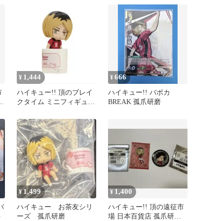
1,444
666
¥
¥
市
ハイキュー!! 頂のブレイ
ハイキュー!! バボカ
戦
クタイム ミニフィギュア
BREAK 孤爪研磨
コップのフチ 孤爪研磨
1,499
1,400
¥
¥
バ
ハイキュー お茶友シリ
ハイキュー!! 頂の遠征市
ト
ーズ 孤爪研磨
場 日本百貨店 孤爪研磨