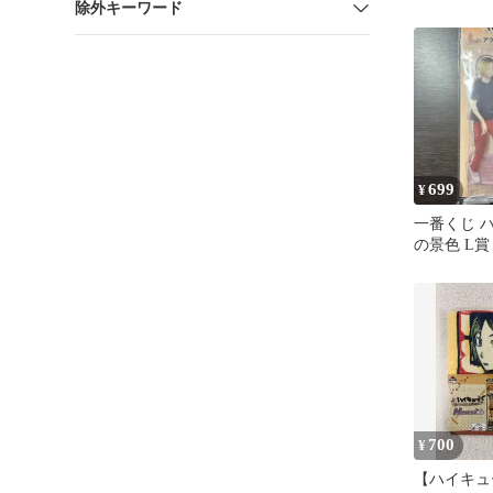
除外キーワード
とめ売り
699
¥
一番くじ ハ
の景色 L賞
クリルスタ
700
¥
【ハイキュ