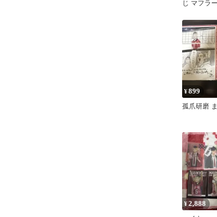
じ マフラ
研磨
899
¥
孤爪研磨 
2,888
¥