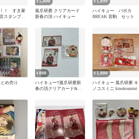
5,800
1,899
¥
¥
！！ すき家
孤爪研磨 クリアカード
ハイキュー バボカ
名言スタンプ
新春の頂 ハイキュー
BREAK 音駒 セット
爪研磨 影山
大地
800
1,800
¥
¥
まとめ売り
ハイキュー‼︎孤爪研磨新
ハイキュー 孤爪研磨 キ
春の頂クリアカード&ク
ノコスミニ kinokosmini
ッキーモチーフラバーセ
ット