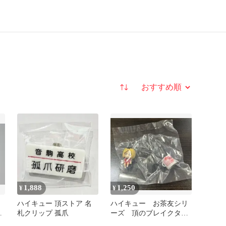
並び替え
1,888
1,250
¥
¥
ハイキュー 頂ストア 名
ハイキュー お茶友シリ
ー
札クリップ 孤爪
ーズ 頂のブレイクタイ
ム 孤爪研磨