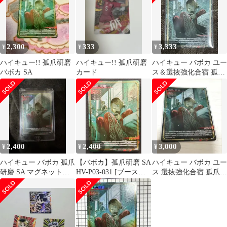
2,300
333
3,333
¥
¥
¥
ハイキュー!! 孤爪研磨
ハイキュー!! 孤爪研磨
ハイキュー バボカ ユー
バボカ SA
カード
ス＆選抜強化合宿 孤爪
研磨 SA
2,400
2,400
3,000
¥
¥
¥
ハイキュー バボカ 孤爪
【バボカ】孤爪研磨 SA
ハイキュー バボカ ユー
研磨 SA マグネットロ
HV-P03-031 [ブースタ
ス 選抜強化合宿 孤爪研
ーダー入り
ーパック ユース&選抜
磨 SA
強化合宿] ハイキュー!!
バボカ!!BREAK