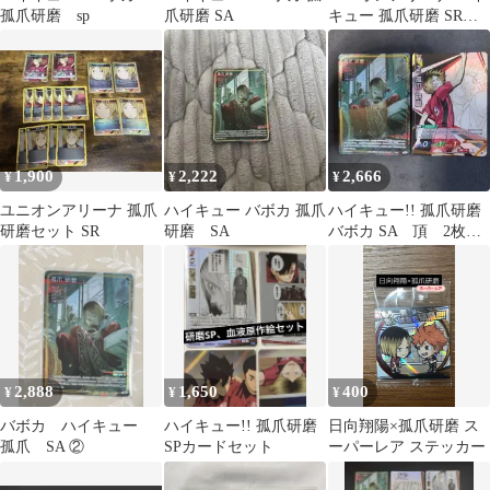
孤爪研磨 sp
爪研磨 SA
キュー 孤爪研磨 SR
★★ パラレル
1,900
2,222
2,666
¥
¥
¥
ユニオンアリーナ 孤爪
ハイキュー バボカ 孤爪
ハイキュー!! 孤爪研磨
研磨セット SR
研磨 SA
バボカ SA 頂 2枚セ
ット
2,888
1,650
400
¥
¥
¥
バボカ ハイキュー
ハイキュー!! 孤爪研磨
日向翔陽×孤爪研磨 ス
孤爪 SA ②
SPカードセット
ーパーレア ステッカー