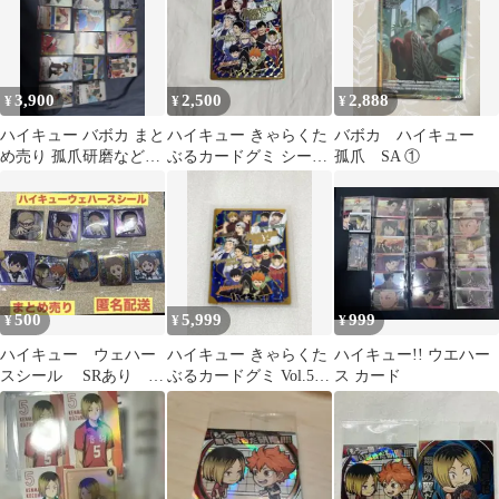
3,900
2,500
2,888
¥
¥
¥
ハイキュー バボカ まと
ハイキュー きゃらくた
バボカ ハイキュー
め売り 孤爪研磨など
ぶるカードグミ シーク
孤爪 SA ①
SA 頂
レット【スーパーハイ
レア】
500
5,999
999
¥
¥
¥
ハイキュー ウェハー
ハイキュー きゃらくた
ハイキュー!! ウエハー
スシール SRあり 研
ぶるカードグミ Vol.5
ス カード
磨 月島
スーパーハイレアカー
ド