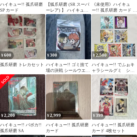
ハイキュー!! 孤爪研磨
【狐爪研磨 (SR スーパ
《未使用》ハイキュ
SP カード
ーレア) 】 ハイキュ
ー!! 孤爪研磨 カード 4
ー!! でふぉキャラ！シ
枚セット
ールグミ ※シールのみ
600
300
2,500
¥
¥
¥
孤爪研磨 トレカセット
ハイキュー!! ゴミ捨て
ハイキュー!! でふぉキ
場の決戦 シールウエハ
ャラシールグミ シー
ース 日向 翔陽 孤爪 研
クレット ウルトラレ
磨 SR
ア
2,200
2,999
399
¥
¥
¥
ハイキュー!! バボカ!!
ハイキュー!! 孤爪研磨
ハイキュー!! 孤爪研磨
孤爪研磨 SA
カード
カード 4枚セット