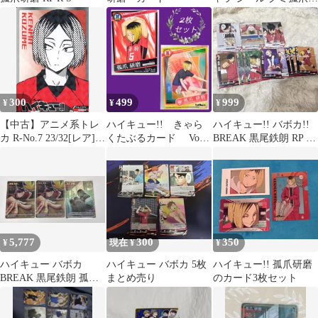
磨 SRステッカー シー
ル
300
499
999
¥
¥
¥
【中古】アニメ系トレ
ハイキュー!! きゃら
ハイキュー!! バボカ!!
カ R-No.7 23/32[レア]：
くたぶるカード Vol.3
BREAK 黒尾鉄朗 RP 孤
孤爪 研磨
2枚セット 孤爪研磨
爪研磨S
5,777
300
350
¥
現在 ¥
¥
ハイキュー バボカ
ハイキュー バボカ 5枚
ハイキュー!! 孤爪研磨
BREAK 黒尾鉄朗 孤爪
まとめ売り
のカード3枚セット
研磨 ユース＆選抜強化
合宿 SA