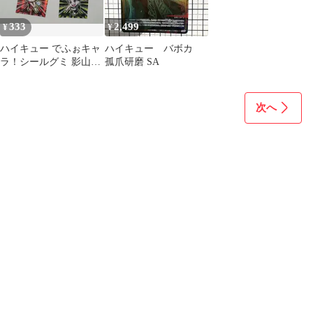
333
2,499
¥
¥
ハイキュー でふぉキャ
ハイキュー バボカ
ラ！シールグミ 影山飛
孤爪研磨 SA
雄 孤爪研磨 木兎光太郎
3種セット
次へ