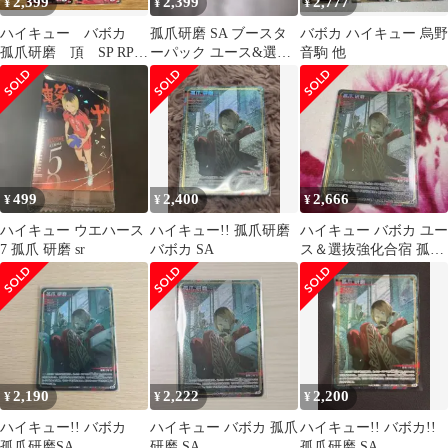
2,399
2,399
2,777
¥
¥
¥
ハイキュー バボカ
孤爪研磨 SA ブースタ
バボカ ハイキュー 烏野
孤爪研磨 頂 SP RP S
ーパック ユース&選抜
音駒 他
N
強化合宿 バボカ
499
2,400
2,666
¥
¥
¥
ハイキュー ウエハース
ハイキュー!! 孤爪研磨
ハイキュー バボカ ユー
7 孤爪 研磨 sr
バボカ SA
ス＆選抜強化合宿 孤爪
研磨 SA
2,190
2,222
2,200
¥
¥
¥
ハイキュー!! バボカ
ハイキュー バボカ 孤爪
ハイキュー!! バボカ!!
孤爪研磨SA
研磨 SA
孤爪研磨 SA