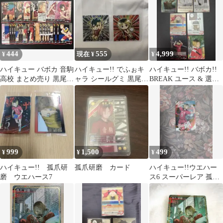
444
555
4,999
¥
現在 ¥
¥
ハイキュー バボカ 音駒
ハイキュー!! でふぉキ
ハイキュー!! バボカ!!
高校 まとめ売り 黒尾
ャラ シールグミ 黒尾鉄
BREAK ユース & 選抜
研磨 NP RP S R
朗 孤爪研磨 スーパーレ
強化合宿 孤爪研磨 7枚
ア
999
1,500
499
¥
¥
¥
ハイキュー!! 孤爪研
孤爪研磨 カード
ハイキュー!!ウエハー
磨 ウエハース7
ス6 スーパーレア 孤爪
研磨