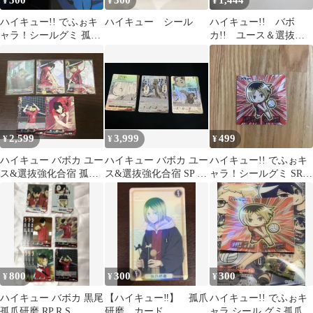
500
300
1,444
¥
¥
¥
ハイキュー!! でふぉキ
ハイキュー シール
ハイキュー!! バボ
ャラ！シールグミ 孤爪
カ!! ユース＆選抜強
研磨
化合宿 孤爪研磨SP ＋
音駒
2,599
3,999
499
¥
¥
¥
ハイキュー バボカ ユー
ハイキュー バボカ ユー
ハイキュー!! でふぉキ
ス&選抜強化合宿 孤爪
ス&選抜強化合宿 SP 佐
ャラ！シールグミ SR
研磨 SA 頂 黒尾鉄朗
久早聖臣 天童覚 孤爪
狐爪研磨
研磨
800
300
300
¥
¥
¥
ハイキュー バボカ 黒尾
【ハイキュー‼︎】 孤爪
ハイキュー!! でふぉキ
孤爪研磨 RP R S
研磨 カード
ャラ シール グミ孤爪研