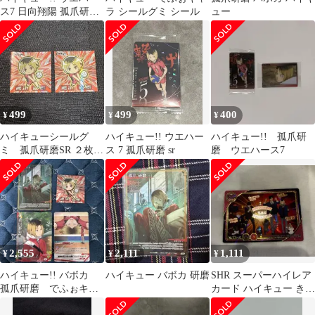
ス7 日向翔陽 孤爪研磨
ラ シールグミ シール
ュー
SRレア2枚セット
499
499
400
¥
¥
¥
ハイキューシールグ
ハイキュー!! ウエハー
ハイキュー!! 孤爪研
ミ 孤爪研磨SR ２枚セ
ス 7 孤爪研磨 sr
磨 ウエハース7
ット
2,555
2,111
1,111
¥
¥
¥
ハイキュー!! バボカ
ハイキュー バボカ 研磨
SHR スーパーハイレア
孤爪研磨 でふぉキャ
カード ハイキュー きゃ
ラシール
らくたぶるカード