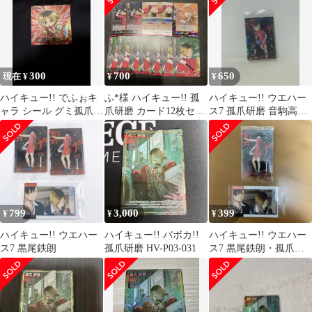
Vol2
300
700
650
現在 ¥
¥
¥
ハイキュー!! でふぉキ
ふ*様 ハイキュー!! 孤
ハイキュー!! ウエハー
ャラ シール グミ孤爪研
爪研磨 カード12枚セッ
ス7 孤爪研磨 音駒高校
磨 SRステッカー
ト
ホロ箔押しSR
799
3,000
399
¥
¥
¥
ハイキュー!! ウエハー
ハイキュー!! バボカ!!
ハイキュー!! ウエハー
ス7 黒尾鉄朗
孤爪研磨 HV-P03-031
ス7 黒尾鉄朗・孤爪研
磨