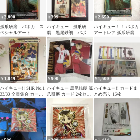
2,800
399
2,650
¥
¥
¥
孤爪研磨 バボカ ス
ハイキュー 孤爪研
ハイキュー！！ バボカ
ペシャルアート
磨 黒尾鉄朗 バボ
アートレア 孤爪研磨
カ R RP S 音駒
1,849
900
1,500
¥
¥
¥
ハイキュー!! SHR No.1
ハイキュー 黒尾鉄朗 孤
ハイキュー!! カードま
33/33 全員集合 カード
爪研磨 カード 2枚セッ
とめ売り 16枚
SHR
ト