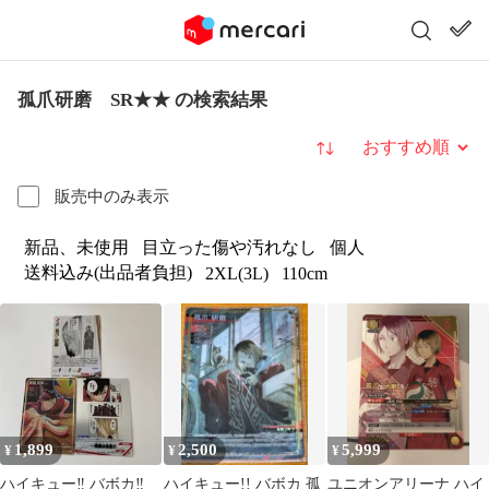
孤爪研磨 SR★★ の検索結果
並び替え
販売中のみ表示
新品、未使用
目立った傷や汚れなし
個人
送料込み(出品者負担)
2XL(3L)
110cm
1,899
2,500
5,999
¥
¥
¥
ハイキュー‼︎ バボカ‼︎
ハイキュー!! バボカ 孤
ユニオンアリーナ ハイ