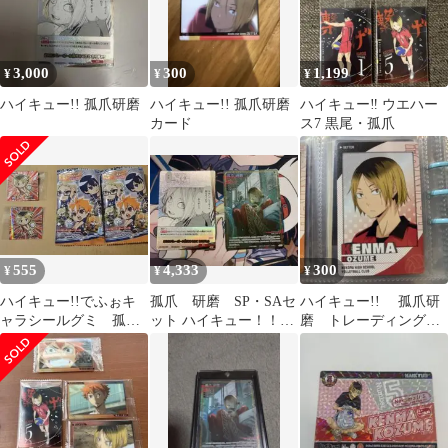
3,000
300
1,199
¥
¥
¥
ハイキュー!! 孤爪研磨
ハイキュー!! 孤爪研磨
ハイキュー‼︎ ウエハー
カード
ス7 黒尾・孤爪
555
4,333
300
¥
¥
¥
ハイキュー!!でふぉキ
孤爪 研磨 SP・SAセ
ハイキュー!! 孤爪研
ャラシールグミ 孤爪
ット ハイキュー！！バ
磨 トレーディングカ
研磨SR
ボカ！！ BREAK
ード トレカ