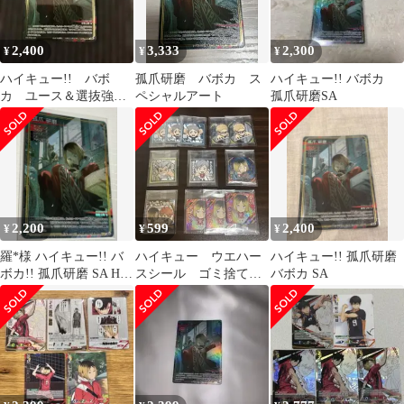
2,400
3,333
2,300
¥
¥
¥
ハイキュー!! バボ
孤爪研磨 バボカ ス
ハイキュー!! バボカ
カ ユース＆選抜強化
ペシャルアート
孤爪研磨SA
合宿 孤爪研磨 SA
2,200
599
2,400
¥
¥
¥
羅*様 ハイキュー!! バ
ハイキュー ウエハー
ハイキュー!! 孤爪研磨
ボカ!! 孤爪研磨 SA HV-
スシール ゴミ捨て場
バボカ SA
P03-031
の決戦 12枚セット