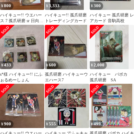
800
3,333
300
¥
¥
¥
ハイキュー!! ウエハー
ハイキュー!! 孤爪研磨
ハイキュー 孤爪研磨 レ
ス 7 孤爪研磨 sr 日向翔
トレーディングカード
アカード 音駒高校
陽
433
600
2,000
¥
¥
¥
s*‬様 ハイキュー!! にふ
孤爪研磨 ハイキューウ
ハイキュー バボカ
ぉるめーしょん
エハース7
孤爪研磨 SA
900
555
499
¥
¥
¥
ハイキュー!! ウエハー
ハイキュー でふぉキャ
孤爪研磨 バボカ ハイキ