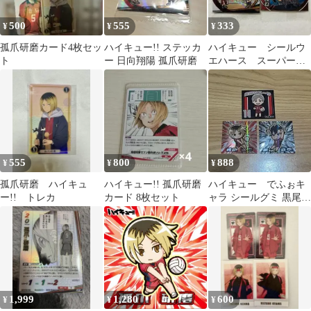
500
555
333
¥
¥
¥
孤爪研磨カード4枚セッ
ハイキュー!! ステッカ
ハイキュー シールウ
ト
ー 日向翔陽 孤爪研磨
エハース スーパーレ
ア 日向翔陽&孤爪研
磨 SR 日向 研磨
555
800
888
¥
¥
¥
孤爪研磨 ハイキュ
ハイキュー!! 孤爪研磨
ハイキュー でふぉキ
ー!! トレカ
カード 8枚セット
ャラ シールグミ 黒尾鉄
朗 孤爪研磨 灰羽リエー
フ 音駒
1,999
1,280
600
¥
¥
¥