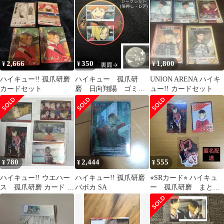
2,666
350
1,800
¥
¥
¥
ハイキュー!! 孤爪研磨
ハイキュー 孤爪研
UNION ARENA ハイキ
カードセット
磨 日向翔陽 ゴミ捨
ュー!! カードセット
て場の決戦 コースタ
ー シークレット レ
ア
780
2,444
555
¥
¥
¥
ハイキュー!! ウエハー
ハイキュー!! 孤爪研磨
⭐︎SRカード⭐︎ ハイキュ
ス 孤爪研磨 カード 5
バボカ SA
ー 孤爪研磨 まとめ
枚セット SR スペシャ
売り
ルレア入