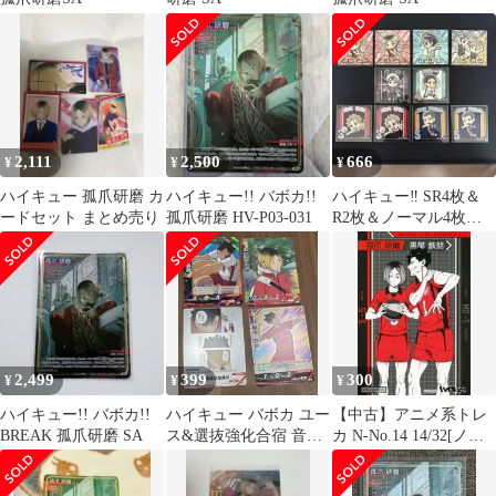
2,111
2,500
666
¥
¥
¥
ハイキュー 孤爪研磨 カ
ハイキュー!! バボカ!!
ハイキュー‼︎ SR4枚＆
ードセット まとめ売り
孤爪研磨 HV-P03-031
R2枚＆ノーマル4枚
グミ
2,499
399
300
¥
¥
¥
ハイキュー!! バボカ!!
ハイキュー バボカ ユー
【中古】アニメ系トレ
BREAK 孤爪研磨 SA
ス&選抜強化合宿 音駒
カ N-No.14 14/32[ノー
孤爪研磨 黒尾鉄朗 R
マル]：孤爪 研磨＆黒
RP S
尾 鉄朗