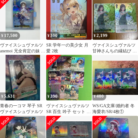
17,500
300
2,199
¥
¥
¥
ヴァイスシュヴァルツ
SR 学年一の美少女 月
ヴァイスシュヴァルツ
anemoi 兄全肯定の妹 六
愛 2枚
甘神さんちの縁結び 本
花 SP
物の才能 夜重 sp sr
5,631
390
400
¥
¥
¥
青春の一コマ 琴子 SR
ヴァイスシュヴァルツ
WS/GA文庫/婚約者 冬
ヴァイスシュヴァルツ
SR 百生 吟子 セット ラ
海愛衣/SR/4枚①
ブライブ! 蓮ノ空女学
院 スクールアイドルク
ラブ WS