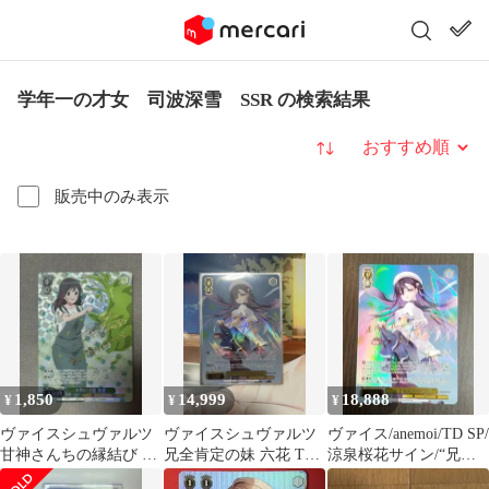
学年一の才女 司波深雪 SSR の検索結果
並び替え
販売中のみ表示
1,850
14,999
18,888
¥
¥
¥
ヴァイスシュヴァルツ
ヴァイスシュヴァルツ
ヴァイス/anemoi/TD SP/
甘神さんちの縁結び 本
兄全肯定の妹 六花 TD
涼泉桜花サイン/“兄全
物の才能 夜重 sp
SP anemoi サイン
肯定の妹”六花