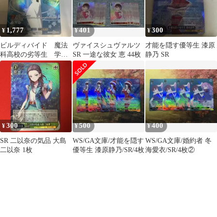
1,777
401
300
¥
¥
¥
ビルディバイド 魔法
ヴァイスシュヴァルツ
才能を隠す優等生 漆原
科高校の劣等生 学年
SR 一途な彼女 恵 44枚
静乃 SR
一の才女 司波深
雪 SSR
300
500
400
¥
¥
¥
SR 二以奈の気品 大島
WS/GA文庫/才能を隠す
WS/GA文庫/婚約者 冬
二以奈 1枚
優等生 漆原静乃/SR/4枚
海愛衣/SR/4枚②