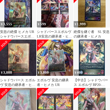
3,555
599
1,999
¥
¥
¥
安息の絶傑 ヒメカ UR
シャドバースエボルヴ
絶傑を継ぐ者 SL 安息
シャドウバースエボル
LR安息の継承者・ヒメ
の継承者・ヒメカ
ヴ
カエボルヴ3枚セット
3,888
3,800
400
¥
¥
¥
シャドウバース エボル
エボルヴ 安息の継承
【中古】シャドウバー
ヴ 安息の継承者・ヒメ
者・ヒメカ UR
ス エボルヴ BP20-
カ UR
094[LG]：安息の継承
者・ヒメカ