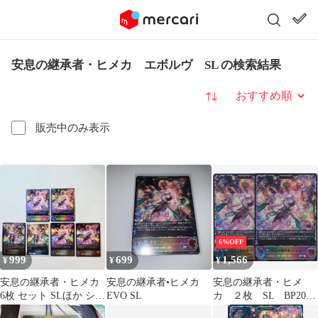
安息の継承者・ヒメカ エボルヴ SL の検索結果
並び替え
販売中のみ表示
6%OFF
999
699
1,566
¥
¥
¥
安息の継承者・ヒメカ
安息の継承者•ヒメカ
安息の継承者・ヒメ
6枚 セット SLほか シャ
EVO SL
カ ２枚 SL BP20
ドウバース エボルヴ
絶傑を継ぐ者 シャド