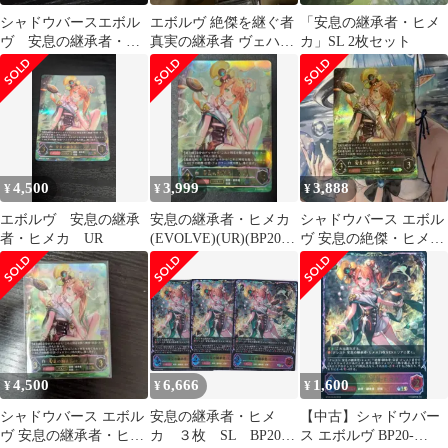
シャドウバースエボル
エボルヴ 絶傑を継ぐ者
「安息の継承者・ヒメ
ヴ 安息の継承者・ヒ
真実の継承者 ヴェハリ
カ」SL 2枚セット
メカ UR
ヤー 進化前 SL2枚 進
化後SL
4,500
3,999
3,888
¥
¥
¥
エボルヴ 安息の継承
安息の継承者・ヒメカ
シャドウバース エボル
者・ヒメカ UR
(EVOLVE)(UR)(BP20-
ヴ 安息の絶傑・ヒメカ
U07)
UR
4,500
6,666
1,600
¥
¥
¥
シャドウバース エボル
安息の継承者・ヒメ
【中古】シャドウバー
ヴ 安息の継承者・ヒメ
カ ３枚 SL BP20
ス エボルヴ BP20-