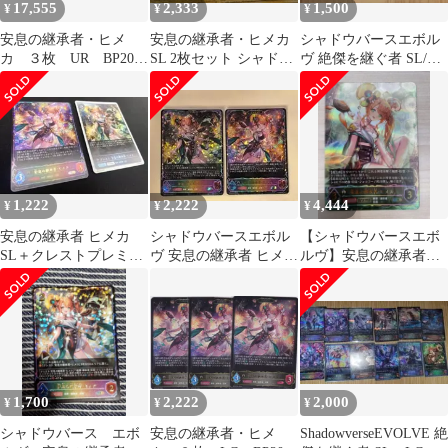
17,555
2,333
1,500
¥
¥
¥
安息の継承者・ヒメ
安息の継承者・ヒメカ
シャドウバースエボル
カ ３枚 UR BP20
SL 2枚セット シャドウ
ヴ 絶傑を継ぐ者 SL/LG
絶傑を継ぐ者 シャド
バース エボルヴ
安息の継承者・ヒメカ
バ ちゅうてつ
進化
1,222
2,222
4,444
¥
¥
¥
安息の継承者 ヒメカ
シャドウバースエボル
【シャドウバースエボ
SL＋クレストプレミア
ヴ 安息の継承者 ヒメカ
ルヴ】安息の継承者・
ム セット
SL
ヒメカ UR
1,700
2,222
2,000
¥
¥
¥
シャドウバース エボ
安息の継承者・ヒメ
ShadowverseEVOLVE 絶