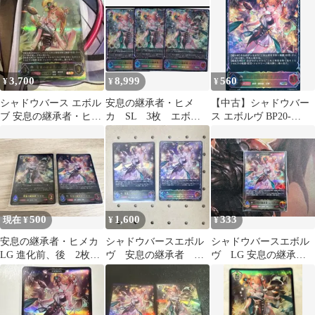
ウバースエボルヴ
Shadowverse EVOLVE
ちゅうてつ SL27
3,700
8,999
560
¥
¥
¥
シャドウバース エボル
安息の継承者・ヒメ
【中古】シャドウバー
ブ 安息の継承者・ヒメ
カ SL 3枚 エボル
ス エボルヴ BP20-
カ UR
ヴ
SL27[SL]：安息の継承
者・ヒメカ
500
1,600
333
現在 ¥
¥
¥
安息の継承者・ヒメカ
シャドウバースエボル
シャドウバースエボル
LG 進化前、後 2枚セ
ヴ 安息の継承者 ヒ
ヴ LG 安息の継承
ット シャドウバースエ
メカ
者・ヒメカ 進化後
ボルヴ