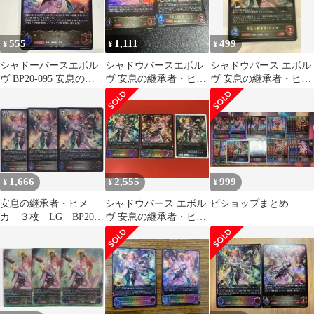
555
1,111
499
¥
¥
¥
シャドーバースエボル
シャドウバースエボル
シャドウバース エボル
ヴ BP20-095 安息の継
ヴ 安息の継承者・ヒメ
ヴ 安息の継承者・ヒメ
承者・ヒメカ LG
カ lg
カ LG
1,666
2,555
999
¥
¥
¥
安息の継承者・ヒメ
シャドウバース エボル
ビショップまとめ
カ ３枚 LG BP20
ヴ 安息の継承者・ヒメ
絶傑を継ぐ者 シャド
カ SL 進化セット トー
ウバースエボルヴ
クン付き
Shadowverse EVOLVE
ちゅうてつ 094