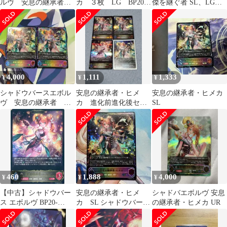
ルヴ 安息の継承者
カ ３枚 LG BP20
傑を継ぐ者 SL、LG、
ヒメカ sl
絶傑を継ぐ者 シャド
プレミアムセット
ウバースエボルヴ
Shadowverse EVOLVE
ちゅうてつ 095
4,000
1,111
1,333
¥
¥
¥
シャドウバースエボル
安息の継承者・ヒメ
安息の継承者・ヒメカ
ヴ 安息の継承者 ヒ
カ 進化前進化後セッ
SL
メカ SL 2枚
ト プレミアムクレス
ト付き
460
1,888
4,000
¥
¥
¥
【中古】シャドウバー
安息の継承者・ヒメ
シャドバエボルヴ 安息
ス エボルヴ BP20-
カ SL シャドウバー
の継承者・ヒメカ UR
095[LG]：安息の継承
ス エボルヴ
者・ヒメカ