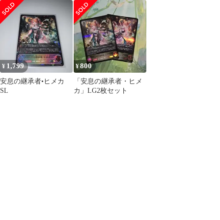
カ UR
絶傑を継ぐ者 シャド
SL26[SL]：安息の継承
ウバースエボルヴ
者・ヒメカ
Shadowverse EVOLVE
ちゅうてつ SL26
1,799
800
¥
¥
安息の継承者•ヒメカ
「安息の継承者・ヒメ
SL
カ」LG2枚セット