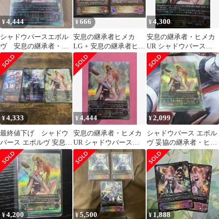
4,444
666
4,300
¥
¥
¥
シャドウバースエボル
安息の継承者ヒメカ
安息の継承者・ヒメカ
ヴ 安息の継承者・ヒ
LG + 安息の継承者ヒメ
UR シャドウバースエ
メカ UR
カ EVOLVE LG 2枚セ
ボルヴ
ット
4,333
4,444
2,099
¥
¥
¥
最終値下げ シャドウ
安息の継承者・ヒメカ
シャドウバース エボル
バース エボルヴ 安息の
UR シャドウバースエ
ヴ 妥協の継承者・ヒメ
継承者ヒメカ UR お
ボルヴ
カ UR
まけ付き
4,200
5,500
1,888
¥
¥
¥