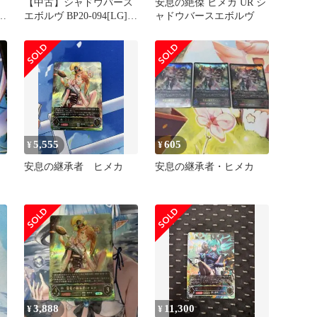
カ
【中古】シャドウバース
安息の絶傑 ヒメカ UR シ
ボ
エボルヴ BP20-094[LG]：
ャドウバースエボルヴ
安息の継承者・ヒメカ
5,555
605
¥
¥
安息の継承者 ヒメカ
安息の継承者・ヒメカ
3,888
11,300
¥
¥