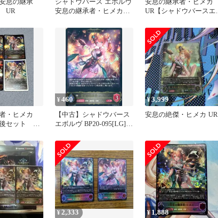
安息の継承
シャドウバース エボルヴ
安息の継承者・ヒメ
 UR
安息の継承者・ヒメカ
UR【シャドウバースエ
UR
ルヴ】
460
3,999
¥
¥
承者・ヒメカ
【中古】シャドウバース
安息の絶傑・ヒメカ UR
後セット プ
エボルヴ BP20-095[LG]：
レスト付き
安息の継承者・ヒメカ
2,333
1,888
¥
¥