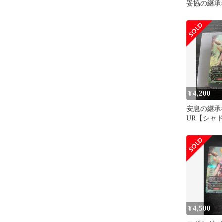
妥協の継承
UR
4,200
¥
安息の継
UR【シャ
ルヴ】
4,500
¥