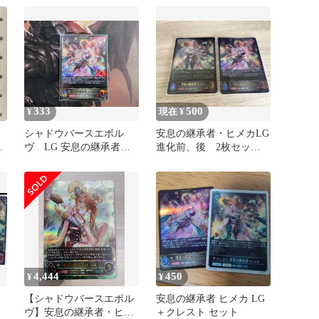
者・ヒメカ
ゅうてつ
333
500
¥
現在 ¥
シャドウバースエボル
安息の継承者・ヒメカLG
メ
ヴ LG 安息の継承者・
進化前、後 2枚セット
ヒメカ 進化後
シャドウバースエボルヴ
4,444
450
¥
¥
カ
【シャドウバースエボル
安息の継承者 ヒメカ LG
ヴ】安息の継承者・ヒメ
＋クレスト セット