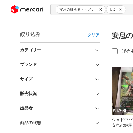
ンツにスキップ
安息の継承者・ヒメカ
UR
絞り込み
安息の
クリア
カテゴリー
販売
ブランド
サイズ
販売状況
出品者
3,700
¥
シャドウバ
商品の状態
安息の継承
UR