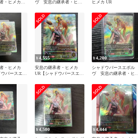
者・ヒメカ
ヴ 安息の継承者・ヒメ
ヒメカ UR
カ UR
4,555
4,200
¥
¥
承者・ヒメカ
安息の継承者・ヒメカ
シャドウバースエボル
ドウバースエボ
UR【シャドウバースエボ
ヴ 安息の継承者・ヒ
ルヴ】
カ UR
4,500
4,444
¥
¥