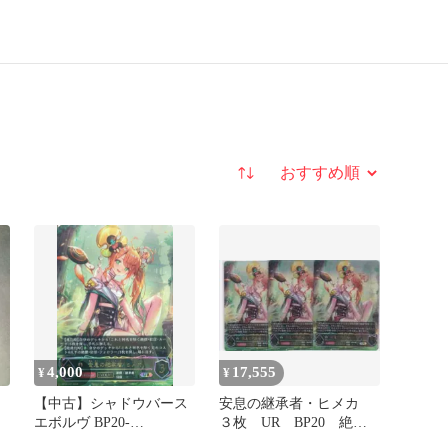
並び替え
4,000
17,555
¥
¥
カ
【中古】シャドウバース
安息の継承者・ヒメカ
エボルヴ BP20-
３枚 UR BP20 絶傑
U07[UR]：安息の継承
を継ぐ者 シャドバ ち