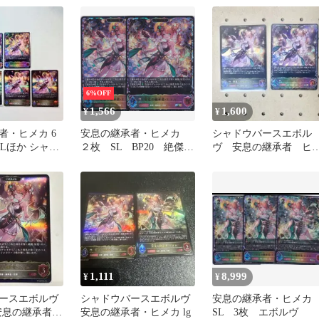
6%OFF
1,566
1,600
¥
¥
者・ヒメカ 6
安息の継承者・ヒメカ
シャドウバースエボル
SLほか シャド
２枚 SL BP20 絶傑を
ヴ 安息の継承者 ヒ
エボルヴ
継ぐ者 シャドウバース
カ
エボルヴ Shadowverse
EVOLVE ちゅうてつ
SL27
1,111
8,999
¥
¥
ースエボルヴ
シャドウバースエボルヴ
安息の継承者・ヒメ
5 安息の継承者・
安息の継承者・ヒメカ lg
SL 3枚 エボルヴ