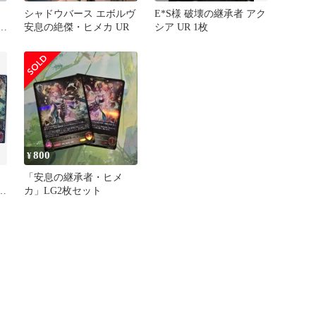
カ
シャドウバース エボルヴ
E*S様 破壊の継承者 アク
ボ
安息の絶傑・ヒメカ UR
シア UR 1枚
800
¥
カ
「安息の継承者・ヒメ
を
カ」LG2枚セット
ス
つ