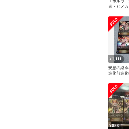
エボルヴ 
者・ヒメカ
1,111
¥
安息の継
進化前進化
レミアムク
888
¥