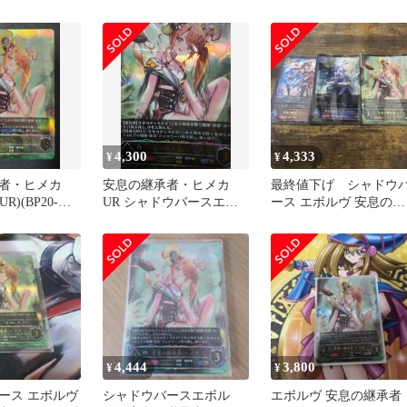
4,300
4,333
¥
¥
者・ヒメカ
安息の継承者・ヒメカ
最終値下げ シャドウ
UR)(BP20-
UR シャドウバースエボ
ース エボルヴ 安息の継
ルヴ
承者ヒメカ UR おまけ
付き
4,444
3,800
¥
¥
ース エボルヴ
シャドウバースエボル
エボルヴ 安息の継承者