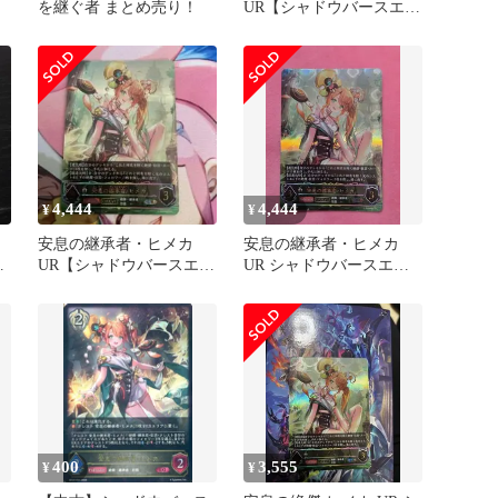
を継ぐ者 まとめ売り！
UR【シャドウバースエボ
ルヴ】
4,444
4,444
¥
¥
安息の継承者・ヒメカ
安息の継承者・ヒメカ
メ
UR【シャドウバースエボ
UR シャドウバースエボ
ルヴ】
ルヴ
400
3,555
¥
¥