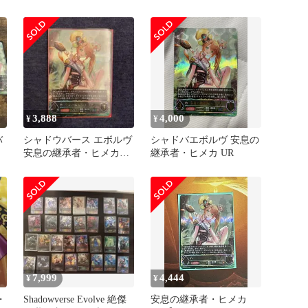
カ UR
3,888
4,000
¥
¥
バ
シャドウバース エボルヴ
シャドバエボルヴ 安息の
安息の継承者・ヒメカ
継承者・ヒメカ UR
UR
7,999
4,444
¥
¥
・
Shadowverse Evolve 絶傑
安息の継承者・ヒメカ