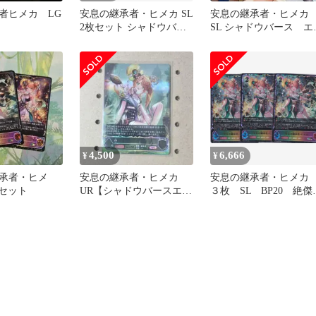
者ヒメカ LG
安息の継承者・ヒメカ SL
安息の継承者・ヒメ
2枚セット シャドウバー
SL シャドウバース エ
ス エボルヴ
ルヴ
4,500
6,666
¥
¥
承者・ヒメ
安息の継承者・ヒメカ
安息の継承者・ヒメ
枚セット
UR【シャドウバースエボ
３枚 SL BP20 絶傑
ルヴ】
継ぐ者 シャドウバー
エボルヴ Shadowverse
EVOLVE ちゅうて
SL26