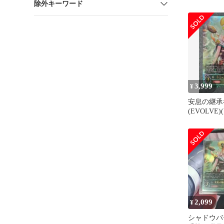
除外キーワード
ヒメカ LG
3,999
¥
安息の継承
(EVOLVE)(
U07)
2,099
¥
シャドウバ