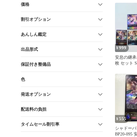
価格
割引オプション
あんしん鑑定
999
¥
出品形式
安息の継承
枚 セット 
保証付き整備品
ウバース 
色
発送オプション
配送料の負担
555
¥
タイムセール割引率
シャドーバ
BP20-09