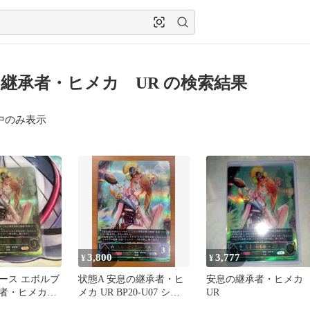
継承者・ヒメカ UR の検索結果
中のみ表示
3,800
3,777
¥
¥
ース エボルブ
状態A 安息の継承者・ヒ
安息の継承者・ヒメ
者・ヒメカ
メカ UR BP20-U07 シャ
UR
ドウバース シャドバ