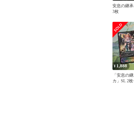
安息の継承
3枚
1,888
¥
「安息の継
カ」SL 2