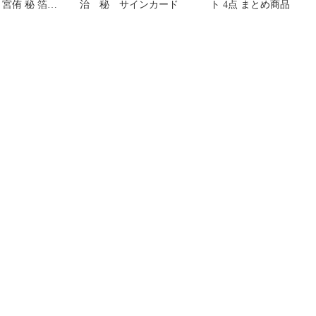
K 宮侑 秘 箔押
治 秘 サインカード
ト 4点 まとめ商品