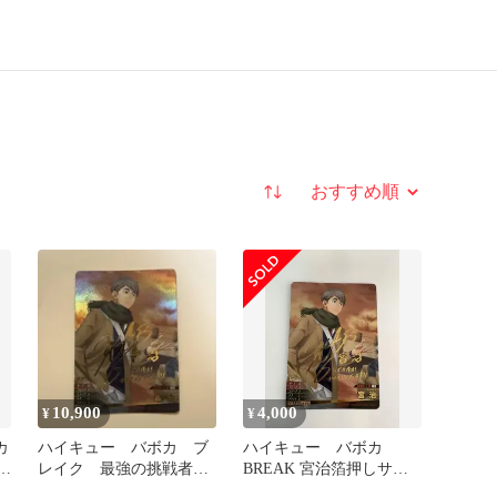
並び替え
10,900
4,000
¥
¥
カ
ハイキュー バボカ ブ
ハイキュー バボカ
宮
レイク 最強の挑戦者
BREAK 宮治箔押しサイ
秘バボ 宮治
ン