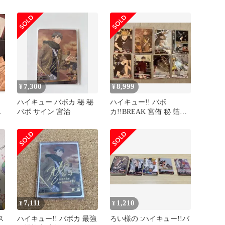
イン
治 サイン入り
7,300
8,999
¥
¥
ハイキュー バボカ 秘 秘
ハイキュー!! バボ
宮
バボ サイン 宮治
カ!!BREAK 宮侑 秘 箔押
しサイン 稲荷崎高校セ
ット
7,111
1,210
¥
¥
ス
ハイキュー!! バボカ 最強
ろい様の :ハイキュー!!バ