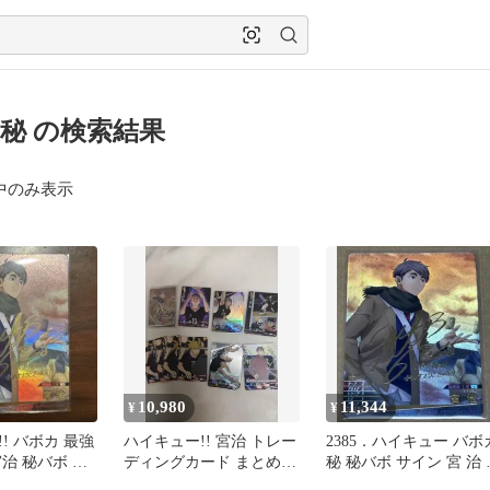
秘 の検索結果
中のみ表示
10,980
11,344
¥
¥
! バボカ 最強
ハイキュー!! 宮治 トレー
2385．ハイキュー バボ
治 秘バボ サ
ディングカード まとめ売
秘 秘バボ サイン 宮 治 
り 宮治 秘
治