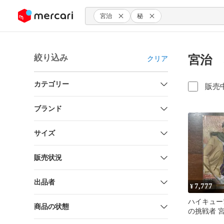
ンツにスキップ
宮治
秘
絞り込み
宮治 
クリア
カテゴリー
販売
ブランド
サイズ
販売状況
出品者
7,777
¥
ハイキュー!
商品の状態
の挑戦者 宮
イン