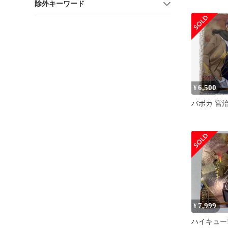
除外キーワード
6,500
¥
バボカ 宮治
7,999
¥
ハイキュー!