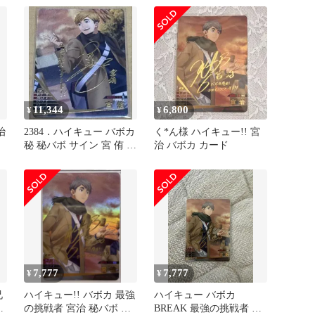
11,344
6,800
¥
¥
治
2384．ハイキュー バボカ
く*ん様 ハイキュー!! 宮
秘 秘バボ サイン 宮 侑 宮
治 バボカ カード
侑
7,777
7,777
¥
¥
兄
ハイキュー!! バボカ 最強
ハイキュー バボカ
の挑戦者 宮治 秘バボ サ
BREAK 最強の挑戦者 宮