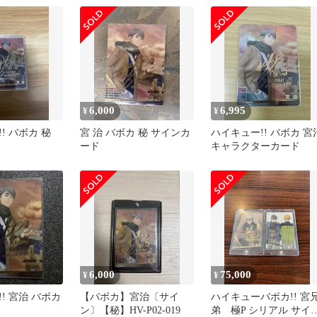
6,000
6,995
¥
¥
! バボカ 秘
宮 治 バボカ 秘 サインカ
ハイキュー!! バボカ 宮
ド
ード
キャラクターカード
6,000
75,000
¥
¥
! 宮治 バボカ
【バボカ】宮治〔サイ
ハイキューバボカ!! 宮
ン〕【秘】HV-P02-019
弟 極P シリアル サイ