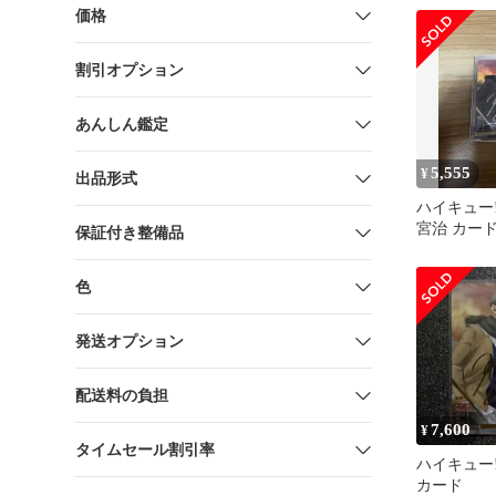
価格
割引オプション
あんしん鑑定
5,555
¥
出品形式
ハイキュー!
宮治 カー
保証付き整備品
色
発送オプション
配送料の負担
7,600
¥
タイムセール割引率
ハイキュー!
カード