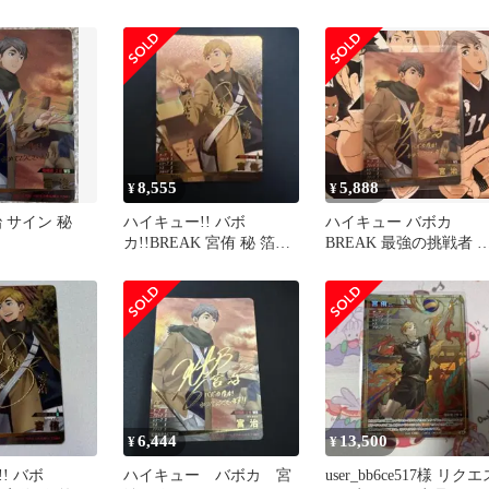
ン、北信介 秘 サイン
8,555
5,888
¥
¥
 サイン 秘
ハイキュー!! バボ
ハイキュー バボカ
カ!!BREAK 宮侑 秘 箔押
BREAK 最強の挑戦者 
しサイン
治 サイン 秘
6,444
13,500
¥
¥
! バボ
ハイキュー バボカ 宮
user_bb6ce517様 リクエ