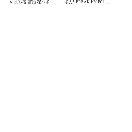
の挑戦者 宮治 秘バボ サ
ボカ!!BREAK HV-P01 ま
イン
とめ売り N〜S