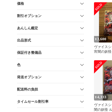
価格
割引オプション
あんしん鑑定
3,600
¥
出品形式
ヴァイス
宵闇の妖
保証付き整備品
SP
色
発送オプション
配送料の負担
4,333
¥
タイムセール割引率
ヴァイスシ
闇の妖怪 ル