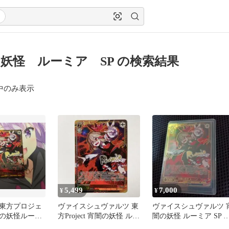
妖怪 ルーミア SP の検索結果
中のみ表示
5,499
7,000
¥
¥
東方プロジェ
ヴァイスシュヴァルツ 東
ヴァイスシュヴァルツ 
の妖怪ルーミ
方Project 宵闇の妖怪 ルー
闇の妖怪 ルーミア SP 
ミア SP サイン
方Project