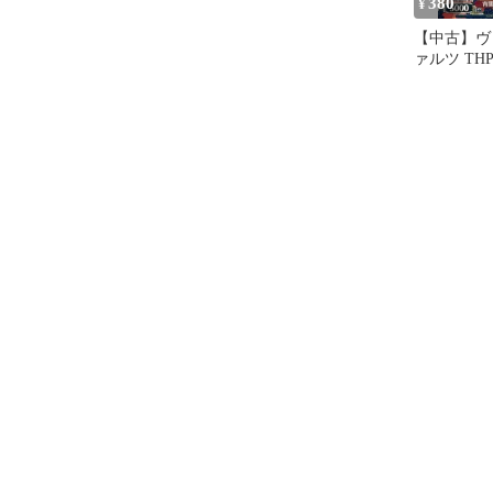
380
¥
【中古】ヴ
ァルツ THP/
067S[SR
闇の妖怪 