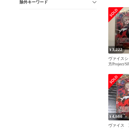
除外キーワード
3,222
¥
ヴァイスシ
方Project
ルーミア
4,680
¥
ヴァイス 