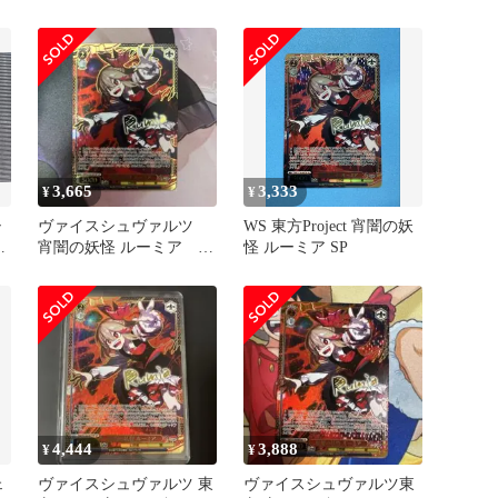
方Project
3,665
3,333
¥
¥
シ
ヴァイスシュヴァルツ
WS 東方Project 宵闇の妖
妖
宵闇の妖怪 ルーミア
怪 ルーミア SP
SP サイン
4,444
3,888
¥
¥
ェ
ヴァイスシュヴァルツ 東
ヴァイスシュヴァルツ東