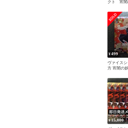
クト 宵闇
ア SP
499
¥
ヴァイスシ
方 宵闇の
SR 1枚
15,800
¥