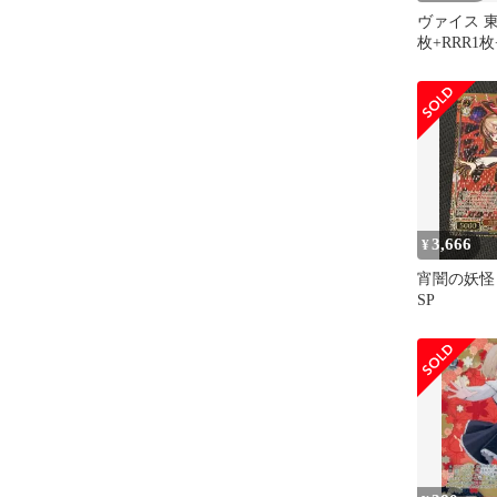
ヴァイス 東方P
枚+RRR1枚
枚+PR 2枚
3,666
¥
宵闇の妖
SP