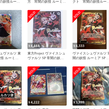
の妖怪ルーミ
方 宵闇の妖怪 ルーミア
クト 宵闇の妖怪ルー
SP サイン
ア SP
4,444
4,333
¥
¥
ュヴァルツ 東
東方Project ヴァイスシュ
ヴァイスシュヴァルツ 
妖怪 ルーミア
ヴァルツ SP 常闇の妖怪
闇の妖怪 ルーミア SP 
ルーミア
方Project
4,222
3,999
¥
¥