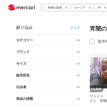
ンツにスキップ
宵闇の妖怪
ルーミア
SP
絞り込み
宵闇の
クリア
カテゴリー
販売
ブランド
サイズ
販売状況
出品者
4,888
¥
ヴァイス 
商品の状態
クト 宵闇
ア SP