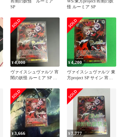
ア
宵闇の妖怪 ルーミア
WS/東方project/宵闇の妖
SP
怪 ルーミア SP
4,000
4,200
¥
¥
ヴァイスシュヴァルツ 宵
ヴァイスシュヴァルツ 東
闇の妖怪 ルーミア SP 東
方project SP サイン 宵闇
方Project
の妖怪 ルーミア
3,666
7,777
¥
¥