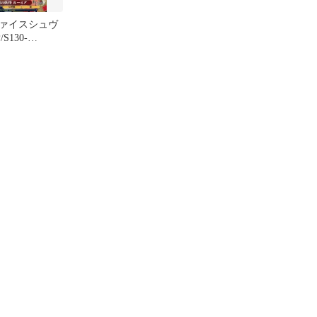
ァイスシュヴ
S130-
★★]：(ホロ)宵
ルーミア