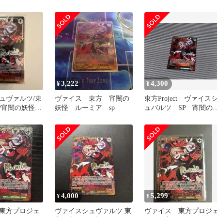
SP
3,222
4,300
¥
¥
ュヴァルツ/東
ヴァイス 東方 宵闇の
東方Project ヴァイス
/SP宵闇の妖怪
妖怪 ルーミア sp
ュバルツ SP 宵闇の
怪 ルーミア
4,000
5,299
¥
¥
東方プロジェ
ヴァイスシュヴァルツ 東
ヴァイス 東方プロジ