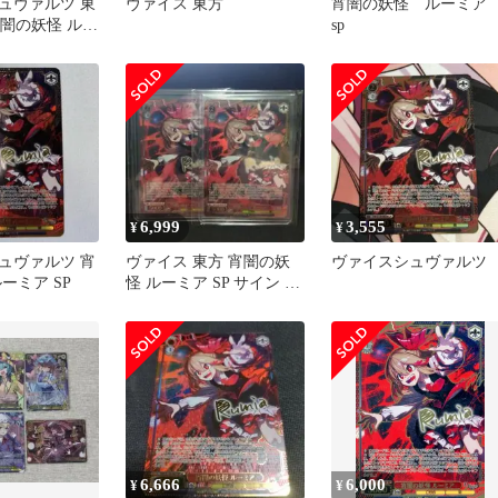
ュヴァルツ 東
ヴァイス 東方
宵闇の妖怪 ルーミ
t 宵闇の妖怪 ルー
sp
6,999
3,555
¥
¥
ュヴァルツ 宵
ヴァイス 東方 宵闇の妖
ヴァイスシュヴァルツ
ーミア SP
怪 ルーミア SP サイン 2
枚
6,666
6,000
¥
¥