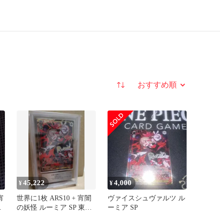
並び替え
45,222
4,000
¥
¥
宵
世界に1枚 ARS10 + 宵闇
ヴァイスシュヴァルツ ル
東
の妖怪 ルーミア SP 東方
ーミア SP
Project ヴァ