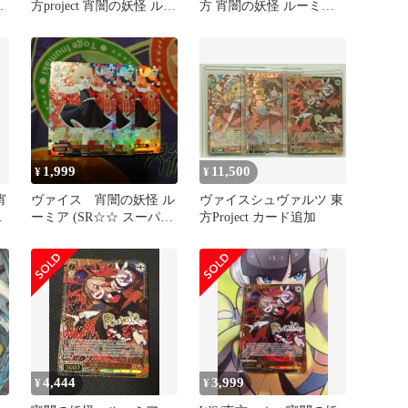
ミ
方project 宵闇の妖怪 ルー
方 宵闇の妖怪 ルーミア
ミア SP サイン
SP
1,999
11,500
¥
¥
宵
ヴァイス 宵闇の妖怪 ル
ヴァイスシュヴァルツ 東
東
ーミア (SR☆☆ スーパー
方Project カード追加
レア)3枚セット 未使用
品
4,444
3,999
¥
¥