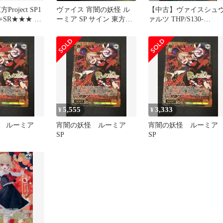
roject SP1
ヴァイス 宵闇の妖怪 ル
【中古】ヴァイスシュ
+SR★★★ 2
ーミア SP サイン 東方
ァルツ THP/S130-
Project
067SP[SP]：(ホロ)宵闇
妖怪 ルーミア(キャラク
ター金箔押しサイン入り
5,555
3,333
¥
¥
怪 ルーミア
宵闇の妖怪 ルーミア
宵闇の妖怪 ルーミ
SP
SP