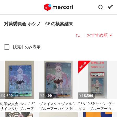
対策委員会 ホシノ SP の検索結果
並び替え
販売中のみ表示
9,600
9,400
16,500
¥
¥
¥
対策委員会 ホシノ SP
ヴァイスシュヴァルツ
PSA 10 SP サイン ヴァ
サイン入り ブルーアー
ブルーアーカイブ 対策
イス ブルーアーカイ
カイブ
委員会 ホシノ SP
ブ 対策委員会 ホシ