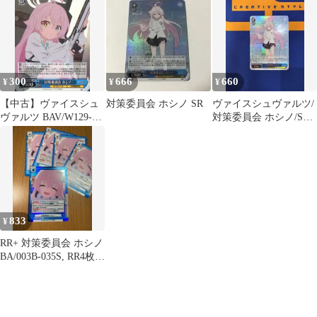
ノ
300
666
660
¥
¥
¥
【中古】ヴァイスシュ
対策委員会 ホシノ SR
ヴァイスシュヴァルツ/
ヴァルツ BAV/W129-
対策委員会 ホシノ/SR/
073[RR]：対策委員会
ブースターパック ブル
ホシノ
ーアーカイブ The
Animation
833
¥
RR+ 対策委員会 ホシノ
BA/003B-035S, RR4枚付
き