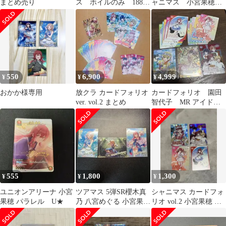
まとめ売り
ス ホイルのみ 188枚
ャニマス 小宮果穂
セット 1238
パラレル
550
6,900
4,999
¥
¥
¥
おかか様専用
放クラ カードフォリオ
カードフォリオ 園田
ver. vol.2 まとめ
智代子 MR アイドル
マスターシャイニーカ
ラーズ 放クラ
555
1,800
1,300
¥
¥
¥
ユニオンアリーナ 小宮
ツアマス 5弾SR櫻木真
シャニマス カードフォ
果穂 パラレル U★
乃 八宮めぐる 小宮果穂
リオ vol.2 小宮果穂 ま
3枚セット
とめ売り