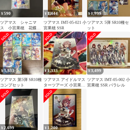
590
1,444
1,999
¥
¥
¥
ツアマス シャニマ
ツアマス IMT-05-021 小
ツアマス 5弾 SR10種セ
ス 小宮果穂 花蝶爛
宮果穂 SSR
ット
漫 コスチューム SR
3,333
1,333
3,499
¥
¥
¥
ツアマス 第5弾 SR10種
ツアマス アイドルマス
ツアマス IMT-05-002 小
コンプセット
ターツアーズ 小宮果穂
宮果穂 SSR パラレル
SSR パラレル
2,699
1,200
¥
¥