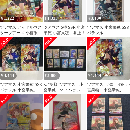
1,222
1,333
3,100
¥
¥
¥
ツアマス アイドルマス
ツアマス 5弾 SSR 小宮
ツアマス 小宮果穂 SSR
ターツアーズ 小宮果穂
果穂 小宮果穂、参上！
パラレル
SSR
4,444
3,800
1,444
¥
¥
¥
ツアマス 小宮果穂 SSR
ゆ*る様 ツアマス 小
ツアマス 5弾 SSR 小
パラレル 小宮果穂、参
宮果穂 SSR パラレ
宮果穂 小宮果穂、参
上! IMT-05-021
ル エターナルブライ
上！
ト 白パラレル