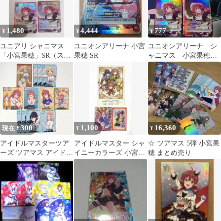
1,480
4,444
777
¥
¥
¥
ユニアリ シャニマス
ユニオンアリーナ 小宮
ユニオンアリーナ シ
「小宮果穂」SR（スー
果穂 SR
ャニマス 小宮果穂
パーレア）４枚セット
赤 SR 4枚セット
300
1,100
16,360
現在 ¥
¥
¥
アイドルマスターツア
アイドルマスター シャ
☆ ツアマス 5弾 小宮果
ーズ ツアマス アイドル
イニーカラーズ 小宮果
穂 まとめ売り
マスター シャイニーカ
穂 セット
ラーズ 13枚