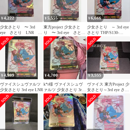
4,222
5,555
6,666
¥
¥
¥
少女さとり 〜 3rd
東方project 少女さと
少女さとり ～ 3rd eye
eye さとり LNR 東
り 〜 3rd eye さと
さとり THP/S130-
方Project ヴァイス
り LNR 古明地さとり
039LNR LNR
4,999
4,700
3,555
¥
¥
¥
ヴァイスシュヴァルツ
k*r様 ヴァイスシュヴ
ヴァイス 東方Project 少
少女さとり 3rd eye LNR
ァルツ 少女さとり 3rd
女さとり～3rd eye さと
eye LNR
り LNR