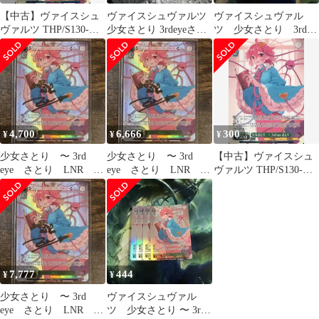
【中古】ヴァイスシュ
ヴァイスシュヴァルツ
ヴァイスシュヴァル
ヴァルツ THP/S130-
少女さとり 3rdeyeさと
ツ 少女さとり 3rd
039LNR[LNR]：(ホロ)
りLNR 東方Project
eye さとり LNR サ
少女さとり ～ 3rd eye
イン
さとり(ZUN金箔押しサ
イン入り)
4,700
6,666
300
¥
¥
¥
少女さとり 〜 3rd
少女さとり 〜 3rd
【中古】ヴァイスシュ
eye さとり LNR 東
eye さとり LNR 東
ヴァルツ THP/S130-
方Project
方Project ②
039S[SR★]：(ホロ)少
女さとり ～ 3rd eye さ
とり
7,777
444
¥
¥
少女さとり 〜 3rd
ヴァイスシュヴァル
eye さとり LNR 東
ツ 少女さとり 〜 3rd