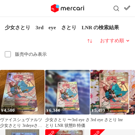
少女さとり 3rd eye さとり LNR の検索結果
並び替え
販売中のみ表示
4,500
6,344
5,499
¥
¥
¥
ヴァイスシュヴァルツ
少女さとり 〜3rd eye さ
3rd eye さとり lnr
少女さとり 3rdeyeさと
とり LNR 状態B 特価
りLNR 東方Project