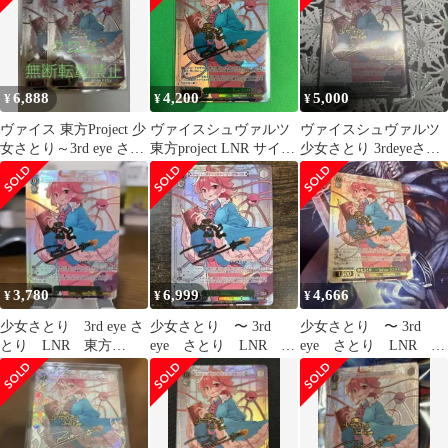
6,888
4,200
5,000
¥
¥
¥
ヴァイス 東方Project 少
ヴァイスシュヴァルツ
ヴァイスシュヴァルツ
女さとり～3rd eye さと
東方project LNR サイン
少女さとり 3rdeyeさと
り LNR 2枚
少女さとり ?3rd eye さ
りLNR 東方Project
とり
3,780
6,999
4,666
¥
¥
¥
少女さとり 3rd eye さ
少女さとり 〜 3rd
少女さとり 〜 3rd
とり LNR 東方
eye さとり LNR 東
eye さとり LNR 東
project
方Project
方Project ヴァイス