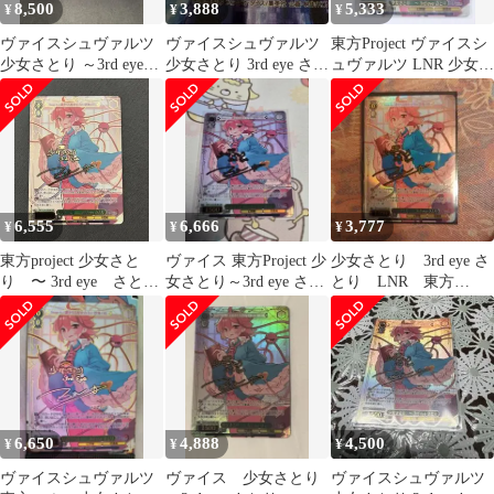
8,500
3,888
5,333
¥
¥
¥
ヴァイスシュヴァルツ
ヴァイスシュヴァルツ
東方Project ヴァイスシ
少女さとり ～3rd eye
少女さとり 3rd eye さと
ュヴァルツ LNR 少女さ
LNR
り lnr
とり
6,555
6,666
3,777
¥
¥
¥
東方project 少女さと
ヴァイス 東方Project 少
少女さとり 3rd eye さ
り 〜 3rd eye さと
女さとり～3rd eye さと
とり LNR 東方
り LNR 古明地さとり
り LNR
project
6,650
4,888
4,500
¥
¥
¥
ヴァイスシュヴァルツ
ヴァイス 少女さとり
ヴァイスシュヴァルツ