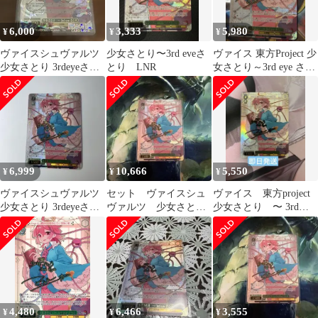
6,000
3,333
5,980
¥
¥
¥
ヴァイスシュヴァルツ
少女さとり〜3rd eveさ
ヴァイス 東方Project 少
少女さとり 3rdeyeさと
とり LNR
女さとり～3rd eye さと
りLNR 東方Project
り LNR sp
6,999
10,666
5,550
¥
¥
¥
ヴァイスシュヴァルツ
セット ヴァイスシュ
ヴァイス 東方project
少女さとり 3rdeyeさと
ヴァルツ 少女さと
少女さとり 〜 3rd
りLNR 東方Project
り 3rd eye さとり
eye さとり LNR
LNR 3枚
4,480
6,466
3,555
¥
¥
¥