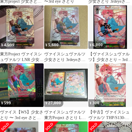
東方project 少女さとり
〜3rd eye さとり
少女さとり 3rdeyeさと
3rd eye LNRサイン
りLNR 東方Project
4,999
5,600
6,000
¥
¥
¥
東方Project ヴァイスシ
ヴァイスシュヴァルツ
【ヴァイスシュヴァル
ュヴァルツ LNR 少女さ
少女さとり 3rdeyeさと
ツ】少女さとり ~ 3rd
とり
りLNR 東方Project
eye さとり THP/S130-
039LNR ルナティック
レア 東方Project ～
Black and White Lotus
Land.
599
27,000
300
¥
¥
¥
ヴァイス【WS】少女さ
ヴァイスシュヴァルツ
【中古】ヴァイスシュ
とり 〜 3rd eye さとり
東方Project さとり LNR
ヴァルツ THP/S130-
【SR】未使用品
SSP
039[U]：少女さとり ～
3rd eye さとり