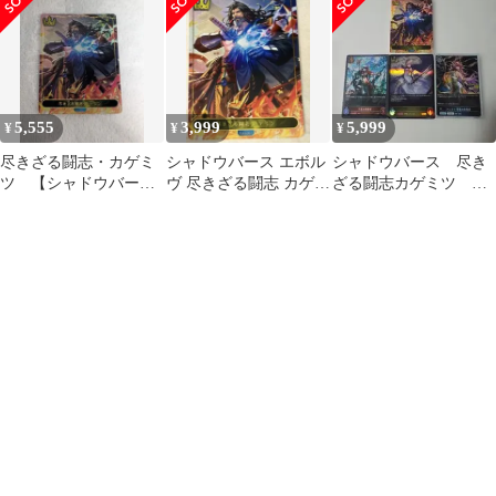
ード】
ード】
ちゅうてつ
5,555
3,999
5,999
¥
¥
¥
尽きざる闘志・カゲミ
シャドウバース エボル
シャドウバース 尽き
ツ 【シャドウバース
ヴ 尽きざる闘志 カゲミ
ざる闘志カゲミツ リ
エボルヴ・リーダーカ
ツ リーダーカード
ーダー 他３枚
ード】