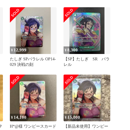
OP14-029
12,999
8,300
¥
¥
たしぎ SPパラレル OP14-
【SP】たしぎ SR パラ
029 決戦の刻
レル
14,100
15,000
¥
¥
P
H*@様 ワンピースカード
【新品未使用】ワンピー