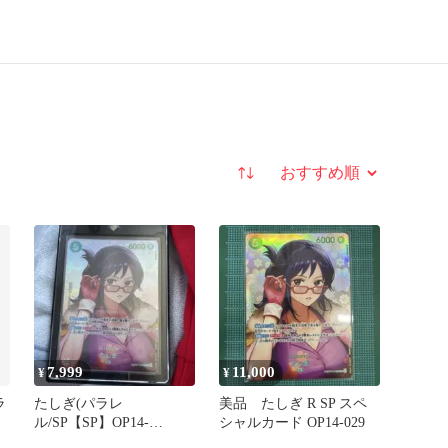
並び替え
7,999
11,000
¥
¥
ラ
たしぎ(パラレ
美品 たしぎ R SP スペ
ル/SP【SP】OP14-
シャルカード OP14-029
029[OP16]