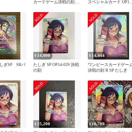
カードゲーム決戦の刻
スペシャルカード OP14
たしぎSP OP14-029
029 決戦の刻
14,000
14,444
¥
¥
しぎSP SRパ
たしぎ SP OP14-029 決戦
ワンピースカードゲー
の刻
決戦の刻 R SP たしぎ
15,200
16,789
¥
¥