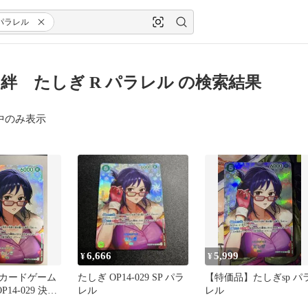
パラレル
絆 たしぎ R パラレル の検索結果
中のみ表示
6,666
5,999
¥
¥
カードゲーム
たしぎ OP14-029 SP パラ
【特価品】たしぎsp パ
P14-029 決戦
レル
レル