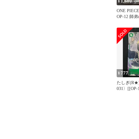
1,600
¥
ONE PI
OP-12 師
コンプ セ
777
¥
たしぎ(R★)
031〉[[O
パック 師
レル