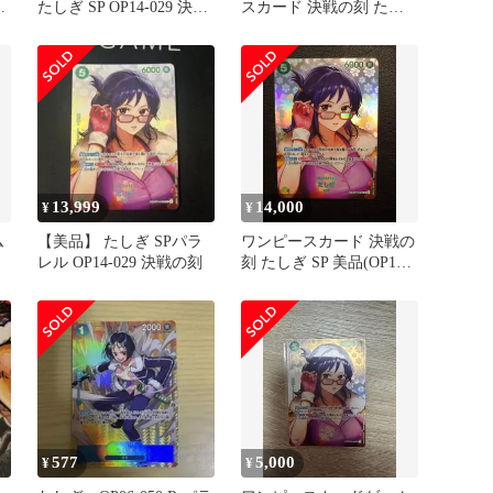
-
たしぎ SP OP14-029 決戦
スカード 決戦の刻 たし
の刻
ぎ SP OP14-029 R
13,999
14,000
¥
¥
ム
【美品】 たしぎ SPパラ
ワンピースカード 決戦の
レル OP14-029 決戦の刻
刻 たしぎ SP 美品(OP14-
029)
577
5,000
¥
¥