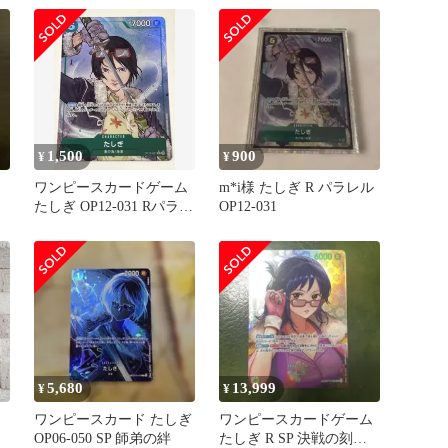
1,500
900
¥
¥
ワンピースカードゲーム
m*i様 たしぎ R パラレル
たしぎ OP12-031 Rパラレ
OP12-031
ル
5,680
13,999
¥
¥
品
ワンピースカード たしぎ
ワンピースカードゲーム
OP06-050 SP 師弟の絆
たしぎ R SP 決戦の刻