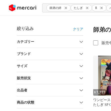
ンツにスキップ
師弟の絆
たしぎ
R
絞り込み
師弟の
クリア
カテゴリー
販売
ブランド
サイズ
販売状況
出品者
7,777
¥
ワンピース
商品の状態
たしぎ SP O
の刻