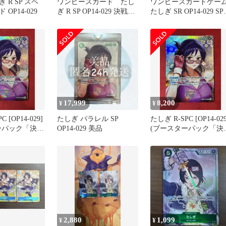
 R SP スペ
ワンピースカード たし
ワンピースカードゲー
OP14-029
ぎ R SP OP14-029 決戦の
たしぎ SR OP14-029 SP
刻 美品
決戦の刻
17,999
8,200
¥
¥
 [OP14-029]
たしぎ パラレル SP
たしぎ R-SPC [OP14-029
ーパック「決戦
OP14-029 美品
(ブースターパック「決
の刻」)
2,880
1,099
¥
¥