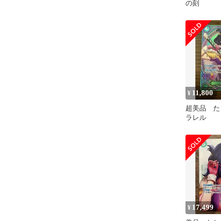
の刻
11,800
¥
超美品 た
ラレル
17,499
¥