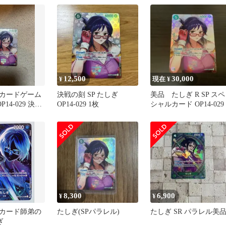
12,500
30,000
¥
現在 ¥
カードゲーム
決戦の刻 SP たしぎ
美品 たしぎ R SP スペ
P14-029 決戦
OP14-029 1枚
シャルカード OP14-029
8,300
6,900
¥
¥
カード師弟の
たしぎ(SPパラレル)
たしぎ SR パラレル美
ぎ