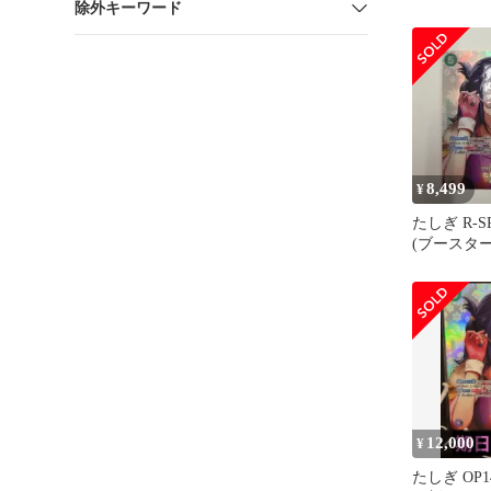
除外キーワード
8,499
¥
たしぎ R-SPC
(ブースタ
の刻」)
12,000
¥
たしぎ OP14