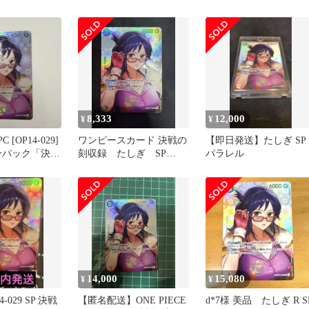
8,333
12,000
¥
¥
 [OP14-029]
ワンピースカード 決戦の
【即日発送】たしぎ SP
ーパック「決戦
刻収録 たしぎ SP
パラレル
OP14-029 R
14,000
15,080
¥
¥
-029 SP 決戦
【匿名配送】ONE PIECE
d*7様 美品 たしぎ R S