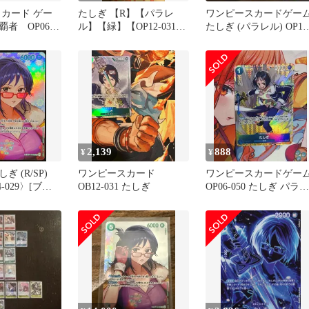
 カード ゲー
たしぎ 【R】【パラレ
ワンピースカードゲー
者 OP06-
ル】【緑】【OP12-031】
たしぎ (パラレル) OP12
 たしぎ パラレ
2枚
031 ②
2,139
888
¥
¥
 (R/SP)
ワンピースカード
ワンピースカードゲー
4-029〉[ブー
OB12-031 たしぎ
OP06-050 たしぎ パラレ
ク 決戦の刻
ル