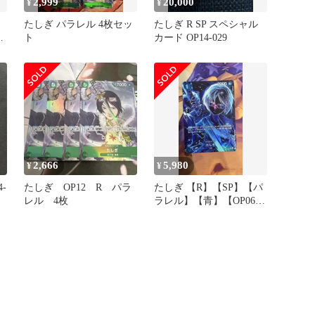
2,999
20,000
¥
¥
たしぎ パラレル 4枚セッ
たしぎ R SP スペシャル
り
ト
カード OP14-029
ム
2,666
5,980
¥
¥
-
たしぎ OP12 R パラ
たしぎ 【R】【SP】【パ
レル 4枚
ラレル】【青】【OP06-
050】