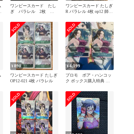
ム
ワンピースカード たし
ワンピースカード たしぎ
-
ぎ パラレル 2枚 緑
R パラレル 4枚 op12 師弟
ゾロ 師弟の絆 R ゾ
の絆 1
ロ 斬 緑
890
4,199
¥
¥
ム
ワンピースカード たしぎ
プロモ ボア・ハンコッ
OP12-021 4枚 パラレル
ク ボックス購入特典 頂
上決戦 2枚セット