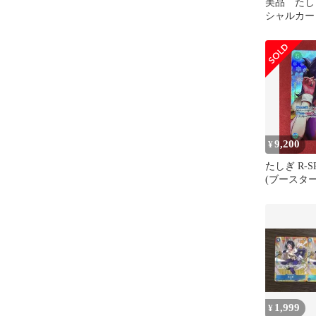
美品 たしぎ
シャルカード 
9,200
¥
たしぎ R-SPC
(ブースタ
の刻」)
1,999
¥