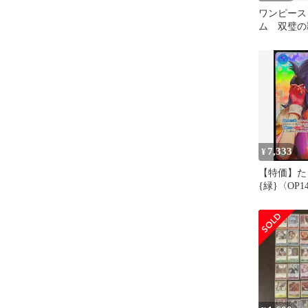
ワンピース
ム 双璧の覇
050 R★
ル
7,333
¥
【特価】たしぎ
{緑}〈OP1
スターパッ
【OP-16】]