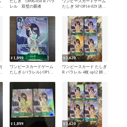
ム
たしぎ OP06-050 R パラ
ワンピースカードゲーム
レル 双璧の覇者
たしぎ SP OP14-029 決戦
の刻
1,099
3,620
¥
¥
]
ワンピースカードゲーム
ワンピースカード たしぎ
戦
たしぎ (パラレル) OP12-
R パラレル 4枚 op12 師弟
031 ③
の絆 2
1,899
3,620
¥
¥