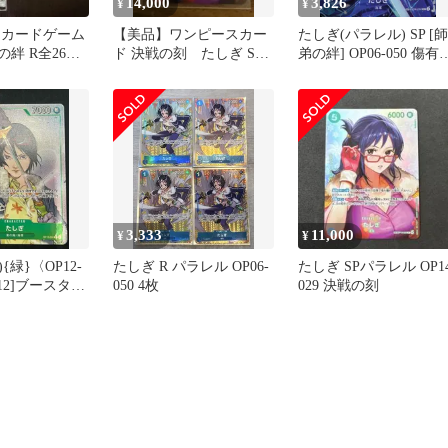
14,000
3,826
¥
¥
ECEカードゲーム
【美品】ワンピースカー
たしぎ(パラレル) SP [師
弟の絆 R全26種
ド 決戦の刻 たしぎ SP
弟の絆] OP06-050 傷有
ット
OP14-029
ワンピースカードゲー
3,333
11,000
¥
¥
{緑}〈OP12-
たしぎ R パラレル OP06-
たしぎ SPパラレル OP14
P-12]ブースター
050 4枚
029 決戦の刻
弟の絆] パラ