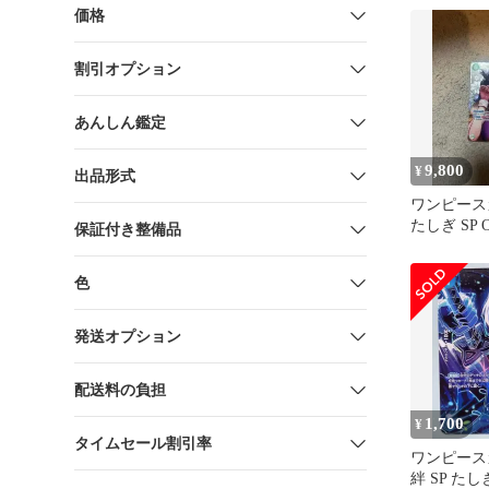
価格
割引オプション
あんしん鑑定
9,800
¥
出品形式
ワンピース
たしぎ SP O
保証付き整備品
の刻
色
発送オプション
配送料の負担
1,700
¥
タイムセール割引率
ワンピース
絆 SP たし