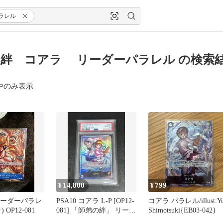
ラレル
絆 コアラ リーダーパラレル の検索
中のみ表示
14,800
799
¥
¥
リーダーパラレ
PSA10 コアラ L-P [OP12-
コアラ パラレル/illust:Y
OP12-081
081] 「師弟の絆」 リーダ
Shimotsuki{EB03-042}
ーパラレル