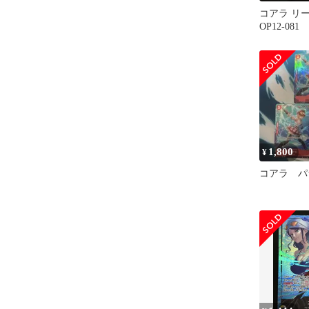
コアラ リ
OP12-0
ード
1,800
¥
コアラ パ