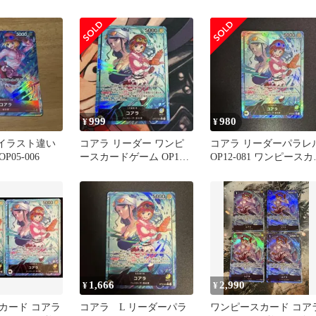
OP12-081
ード
999
980
¥
¥
 イラスト違い
コアラ リーダー ワンピ
コアラ リーダーパラレ
05-006
ースカードゲーム OP12-
OP12-081 ワンピースカ
081
ドゲーム
1,666
2,990
¥
¥
カード コアラ
コアラ L リーダーパラ
ワンピースカード コア