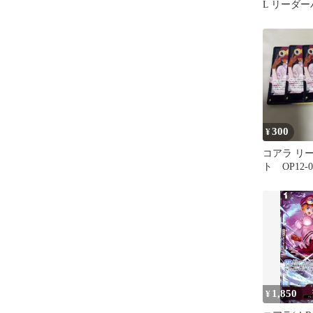
L リーダー
300
¥
コアラ リー
ト OP12-0
1,850
¥