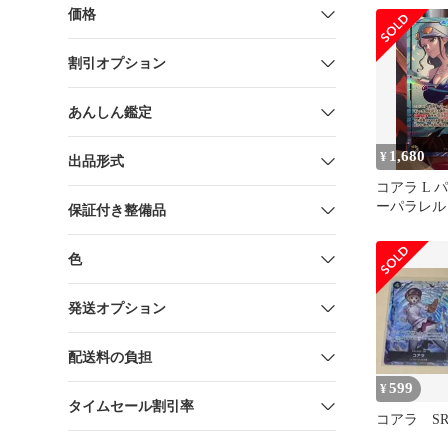
価格
割引オプション
あんしん鑑定
1,680
¥
出品形式
コアラ L 
ーパラレル O
保証付き整備品
弟の絆
色
発送オプション
配送料の負担
599
¥
タイムセール割引率
コアラ S