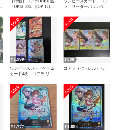
【特価】コアラ(R★){黒}
ワンピースカード コア
6
〈OP12-086〉[[OP-12]ブ
ラ リーダーパラレル
ースターパック 師弟の
絆]
1,990
888
¥
¥
ワンピースカードゲーム
コアラ（パラレル）×3
カード4枚 コアラ リー
ダーパラレル OP12-081
1,777
1,888
¥
¥