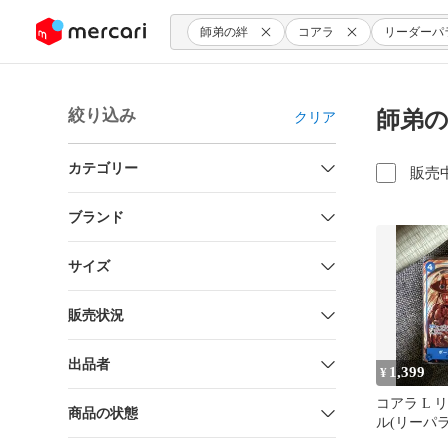
ンツにスキップ
師弟の絆
コアラ
リーダーパ
絞り込み
師弟の
クリア
カテゴリー
販売
ブランド
サイズ
販売状況
出品者
1,399
¥
コアラ L 
商品の状態
ル(リーパラ) 