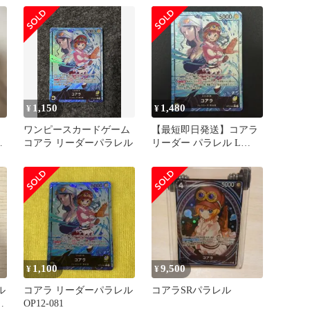
1,150
1,480
¥
¥
絆
ワンピースカードゲーム
【最短即日発送】コアラ
レ
コアラ リーダーパラレル
リーダー パラレル L
OP12-081 黒黄
1,100
9,500
¥
¥
ル
コアラ リーダーパラレル
コアラSRパラレル
カ
OP12-081