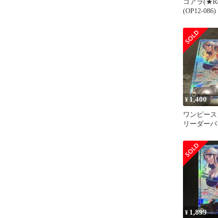
コアラ(★R
(OP12-086)
1,400
¥
ワンピース
リーダー
OP12-081
1,899
¥