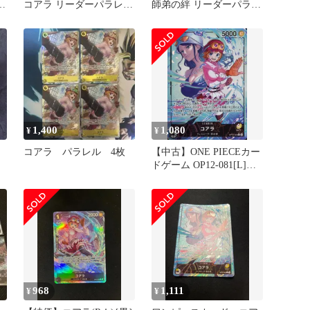
弟
コアラ リーダーパラレル
師弟の絆 リーダーパラレ
2枚セット
ル 5枚セット
1,400
1,080
¥
¥
コアラ パラレル 4枚
【中古】ONE PIECEカー
ドゲーム OP12-081[L]：
(パラレル)コアラ
968
1,111
¥
¥