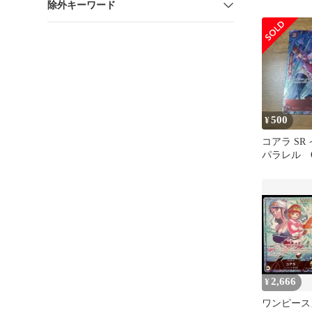
除外キーワード
500
¥
コアラ SR
パラレル OP
2,666
¥
ワンピース