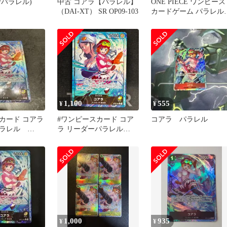
/パラレル)
中古 コアラ【パラレル】
ONE PIECE ワンピース
（DAI-XT） SR OP09-103
カードゲーム パラレル 
枚セット まとめ売り
1,100
555
¥
¥
カード コアラ
#ワンピースカード コア
コアラ パラレル
パラレル
ラ リーダーパラレル
OP12
1,000
935
¥
¥