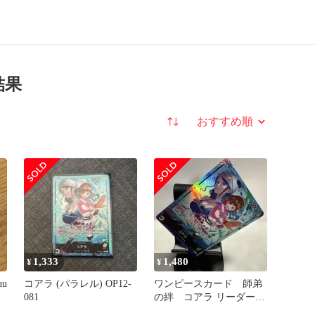
結果
並び替え
1,333
1,480
¥
¥
uu
コアラ (パラレル) OP12-
ワンピースカード 師弟
081
の絆 コアラ リーダーパ
ラレル OP12-081