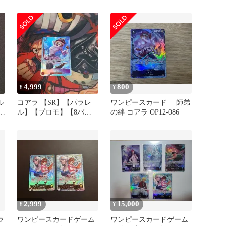
4,999
800
¥
¥
ル
コアラ 【SR】【パラレ
ワンピースカード 師弟
ー
ル】【プロモ】【8パッ
の絆 コアラ OP12-086
クバトル】【OP05-006】
2,999
15,000
¥
¥
ラ
ワンピースカードゲーム
ワンピースカードゲーム