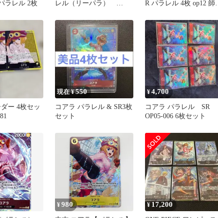
パラレル 2枚
レル（リーパラ）
R パラレル 4枚 op12 師
OP12-081
の絆
550
4,700
現在 ¥
¥
ダー 4枚セッ
コアラ パラレル & SR3枚
コアラ パラレル SR
81
セット
OP05-006 6枚セット
980
17,200
¥
¥