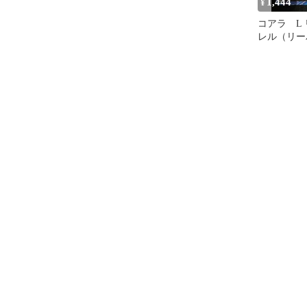
1,444
¥
コアラ L
レル（リ
OP12-081 