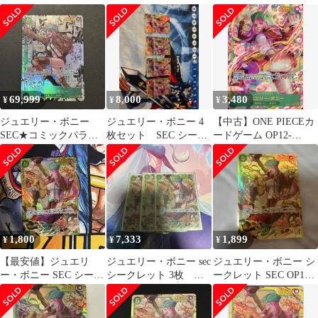
ラレル OP12-118 師弟
シークレット パラレル
ボニー SEC 2枚セッ
の絆
含む2枚セ
ト
69,999
8,000
3,480
¥
¥
¥
ジュエリー・ボニー
ジュエリー・ボニー 4
【中古】ONE PIECEカ
SEC★コミックパラレ
枚セット SEC シーク
ードゲーム OP12-
ル/ OP12-118
レット OP12-118
118[SEC]：(パラレル)
ジュエリー・ボニー
1,800
7,333
1,899
¥
¥
¥
【最安値】ジュエリ
ジュエリー・ボニー sec
ジュエリー・ボニー シ
ー・ボニー SEC シーク
シークレット 3枚
ークレット SEC OP12-
レット OP12-118
op12-118
118 師弟の絆