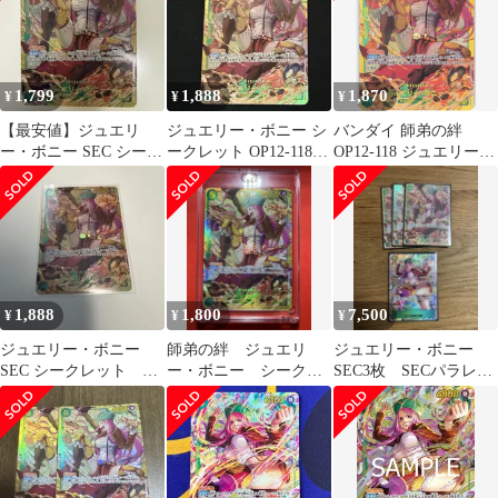
1,799
1,888
1,870
¥
¥
¥
【最安値】ジュエリ
ジュエリー・ボニー シ
バンダイ 師弟の絆
ー・ボニー SEC シーク
ークレット OP12-118
OP12-118 ジュエリー・
レット OP12-118
SEC
ボニー SEC
1,888
1,800
7,500
¥
¥
¥
ジュエリー・ボニー
師弟の絆 ジュエリ
ジュエリー・ボニー
SEC シークレット
ー・ボニー シークレ
SEC3枚 SECパラレル
OP12-118
ット
1枚