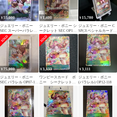
55,000
1,400
15,780
¥
¥
¥
ジュエリー・ボニー
ジュエリー・ボニー シ
ジュエリー・ボニー C
SEC スーパーパラレル
ークレット SEC OP12-
SP(スペシャルカード)
(コミパラ) OP12-118
118 師弟の絆
ST02-007 二つの伝説
75,000
3,333
3,111
¥
¥
¥
ジュエリー・ボニー
ワンピースカード ボ
ジュエリー・ボニー
SEC パラレル OP07-119
ニー シークレットパ
(パラレル) OP12-118
コミパラ初期傷あり
ラレル