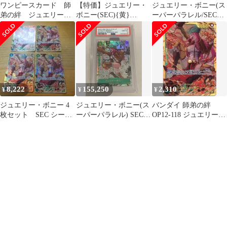
ワンピースカード 師
【特価】ジュエリー・
ジュエリー・ボニー(ス
弟の絆 ジュエリー・
ボニー(SEC){黄}
ーパーパラレル/SEC★)
ボニー SEC パラレ
〈OP12-118〉[師弟の
{緑}〈OP12-118〉[ブー
ル
絆] シークレット
スターパック 師弟の
絆] コミパラ
8,222
155,250
2,310
¥
¥
¥
ジュエリー・ボニー 4
ジュエリー・ボニー(ス
バンダイ 師弟の絆
枚セット SEC シーク
ーパーパラレル) SEC
OP12-118 ジュエリー・
レット OP12-118
[師弟の絆] OP12-118
ボニー SEC
(PSA10) ワンピースカ
ードゲーム