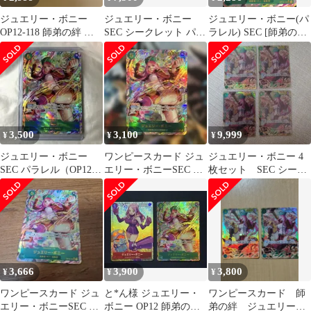
ジュエリー・ボニー
ジュエリー・ボニー
ジュエリー・ボニー(パ
OP12-118 師弟の絆 シ
SEC シークレット パラ
ラレル) SEC [師弟の絆]
ークレットパラレル
レル OP12-118 2枚
OP12-118 傷有り ワン
ピースカードゲーム
3,500
3,100
9,999
¥
¥
¥
ジュエリー・ボニー
ワンピースカード ジュ
ジュエリー・ボニー 4
SEC パラレル（OP12-
エリー・ボニーSEC パ
枚セット SEC シーク
118)
ラレル OP12-118 師弟
レット OP12-118
の絆
3,666
3,900
3,800
¥
¥
¥
ワンピースカード ジュ
と*ん様 ジュエリー・
ワンピースカード 師
エリー・ボニーSEC パ
ボニー OP12 師弟の絆
弟の絆 ジュエリー・