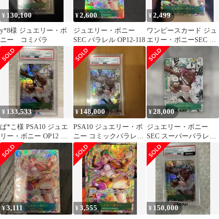
130,100
2,600
2,499
¥
¥
¥
y*8様 ジュエリー・ボ
ジュエリー・ボニー
ワンピースカード ジュ
ニー コミパラ
SEC パラレル OP12-118
エリー・ボニーSEC パ
ラレル OP12-118 師弟
の絆
133,533
148,000
28,000
¥
¥
¥
ぱ*こ様 PSA10 ジュエ
PSA10 ジュエリー・ボ
ジュエリー・ボニー
リー・ボニー OP12 マ
ニー コミックパラレル
SEC スーパーパラレル
ンガパラレル
スーパーパラレル
(コミパラ) OP12-118
3,111
3,555
150,000
¥
¥
¥