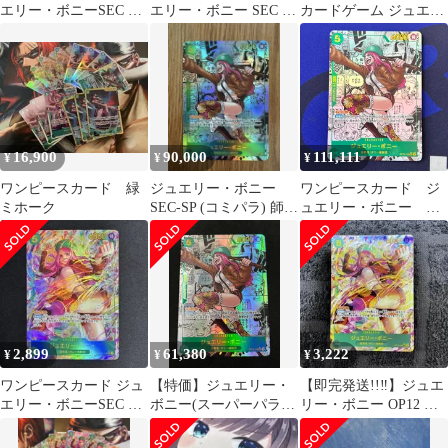
エリー・ボニーSEC パ
エリー・ボニー SEC パ
カードゲーム ジュエリ
ラレル OP12-118 師弟
ラレル
ー・ボニー SEC-P
の絆
[OP12-118](ブースター
パック「師弟の絆」)
パラレル
16,900
90,000
111,111
¥
¥
¥
ワンピースカード 緑
ジュエリー・ボニー
ワンピースカード ジ
ミホーク
SEC-SP (コミパラ) 師弟
ュエリー・ボニー コ
の絆
ミパラ
2,899
61,380
3,222
¥
¥
¥
ワンピースカード ジュ
【特価】ジュエリー・
【即完発送!!‼️】ジュエ
エリー・ボニーSEC パ
ボニー(スーパーパラレ
リー・ボニー OP12 師
ラレル OP12-118 師弟
ル/SEC★){緑}〈OP12-
弟の絆シークレット パ
の絆
118〉[師弟の絆] コミパ
ラレル‼️