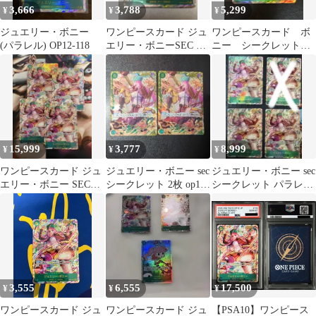
3,666
3,788
5,299
¥
¥
¥
ジュエリー・ボニー
ワンピースカード ジュ
ワンピースカード ボ
(パラレル) OP12-118
エリー・ボニーSEC パ
ニー シークレットパ
ラレル OP12-118 師弟
ラレル
の絆
15,999
3,777
8,999
¥
¥
¥
ワンピースカード ジュ
ジュエリー・ボニー sec
ジュエリー・ボニー sec
エリー・ボニー SECパ
シークレット 2枚 op12-
シークレット パラレル
ラレル ②
118
3枚 op12-118
3,555
6,555
17,500
¥
¥
¥
ワンピースカード ジュ
ワンピースカード ジュ
【PSA10】ワンピース