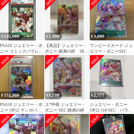
の絆
145,000
1,980
3,000
¥
¥
¥
PSA10 ジュエリー・ボ
【美品】ジュエリー・
ワンピースカード ジュ
ニー コミックパラレル
ボニー 師弟の絆 SEC
エリー・ボニーSEC パ
スーパーパラレル
OP12-118
ラレル OP12-118 師弟
の絆
152,000
1,700
2,777
¥
¥
¥
PSA10 ジュエリー・ボ
ユ*中様 ジュエリー・
ジュエリー・ボニー
ニー OP12 マンガパラ
ボニー SEC 師弟の絆
OP12-118 SEC パラレ
レル
ル