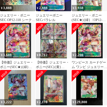
3,888
2,888
3,938
¥
¥
¥
ジュエリー・ボニー
ジュエリーボニー
ジュエリー・ボニー
SEC OP12-118 シークレ
SECパラレル
(SEC★){緑}〈OP12-
ット 2枚
118〉[[OP-12]ブースタ
ーパック 師弟の絆]
3,608
8,712
2,200
¥
¥
¥
【特価】ジュエリー・
【特価】ジュエリー・
ワンピース カードゲー
ボニー(SEC★){緑}
ボニー(SEC){黄}
ム ワンピ ジュエリー・
〈OP12-118〉[[OP-12]
〈OP12-118〉[師弟の
ボニー［パラレル］
ブースターパック 師弟
絆] シークレット 4枚セ
（Hashimoto Q） SEC
の絆]
ット
OP12-118 ［OP12］ ブ
ースターパック 師弟の
絆 トレカ TCG 264
3,222
2,178
129,800
¥
¥
¥