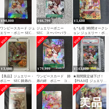
90,000
66,799
1,600
¥
¥
¥
ワンピースカード ジュ
ジュエリーボニー
も*も様 3時間オークシ
エリー・ボニー SEC
SEC スーパーパラレ
ョン ジュエリー・ボニ
OP12-118
ル
ー sec OP12-118
3,000
79,999
143,000
¥
¥
¥
【美品】ジュエリー・
ワンピースカード 師
★期間限定値下げ！
ボニー SEC 師弟の
弟の絆 ボニー コミ
【PSA10】ジュエリー
絆 OP12-118
パラ 美品
ボニー コミパラ