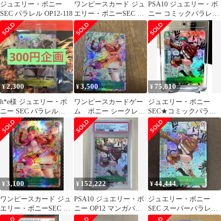
ジュエリー・ボニー
ワンピースカード ジュ
PSA10 ジュエリー・ボ
SEC パラレル OP12-118
エリー・ボニーSEC パ
ニー コミックパラレル
ラレル OP12-118 師弟
スーパーパラレル
の絆
2,300
3,500
75,810
¥
¥
¥
h*e様 ジュエリー・ボ
ワンピースカードゲー
ジュエリー・ボニー
ニー SEC パラレル
ム ボニー シークレッ
SEC★コミックパラレ
OP12-118
トパラレル
ル/ OP12-118/ 正規美品
✨️
3,100
152,222
44,444
¥
¥
¥
ワンピースカード ジュ
PSA10 ジュエリー・ボ
ジュエリー・ボニー
エリー・ボニーSEC パ
ニー OP12 マンガパラ
SEC スーパーパラレル
ラレル OP12-118 師弟
レル
(コミパラ) OP12-118