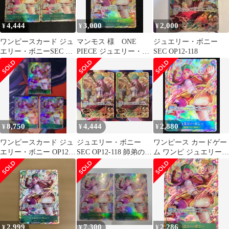
4,444
3,000
2,000
¥
¥
¥
ワンピースカード ジュ
マンモス 様 ONE
ジュエリー・ボニー
エリー・ボニーSEC パ
PIECE ジュエリー・ボ
SEC OP12-118
ラレル OP12-118 師弟
ニー
の絆
8,750
4,444
2,880
¥
¥
¥
ワンピースカード ジュ
ジュエリー・ボニー
ワンピース カードゲー
エリー・ボニー OP12-
SEC OP12-118 師弟の絆
ム ワンピ ジュエリー・
118 SECパラレル3枚
2枚セット
ボニー［パラレル］
（Hashimoto Q） SEC
OP12-118 ブースターパ
ック 師弟の絆 トレカ
TCG 219
2,999
7,300
2,286
¥
¥
¥