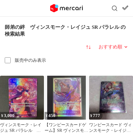
師弟の絆 ヴィンスモーク・レイジュ SR パラレル の
検索結果
並び替え
販売中のみ表示
3,000
450
777
¥
¥
¥
ヴィンスモーク・レイ
【ワンピースカードゲ
ワンピースカード ヴィ
ジュ SR パラレル
ーム】SR ヴィンスモー
ンスモーク・レイジュ