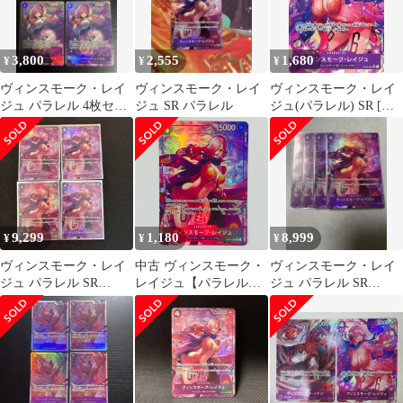
3,800
2,555
1,680
¥
¥
¥
ヴィンスモーク・レイ
ヴィンスモーク・レイ
ヴィンスモーク・レイ
ジュ パラレル 4枚セッ
ジュ SR パラレル
ジュ(パラレル) SR [双
ト OP06-068
璧の覇者] OP06-069 ワ
ンピースカードゲーム
9,299
1,180
8,999
¥
¥
¥
ヴィンスモーク・レイ
中古 ヴィンスモーク・
ヴィンスモーク・レイ
ジュ パラレル SR
レイジュ【パラレル】
ジュ パラレル SR
OP12-063 4枚
（Daisuke Izuka） SR
OP12-063
OP12-063