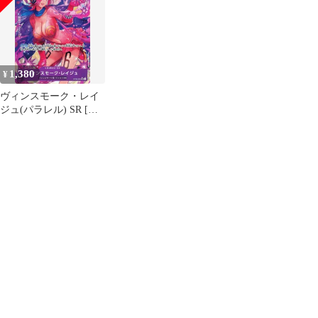
ゲーム
1,380
¥
ヴィンスモーク・レイ
ジュ(パラレル) SR [双
璧の覇者] OP06-069 ワ
ンピースカードゲーム