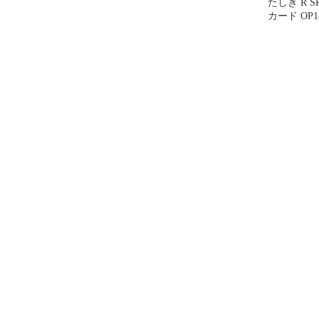
たしぎ R 
カード OP14