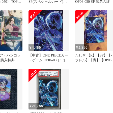
-050〉[[OP-
SP(スペシャルカード)
OP06-050 SP 師弟の絆
ターパック 師
OP06-050
4,480
5,980
¥
¥
ア・ハンコッ
【中古】ONE PIECEカー
たしぎ 【R】【SP】【
ス購入特典 頂
ドゲーム OP06-050[SP]：
ラレル】【青】【OP06-
枚セット
たしぎ
050】
21,788
¥