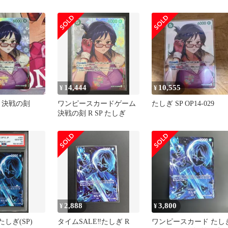
軍 青クザン
レル op06-050
14,444
10,555
¥
¥
 決戦の刻
ワンピースカードゲーム
たしぎ SP OP14-029
決戦の刻 R SP たしぎ
2,888
3,800
¥
¥
たしぎ(SP)
タイムSALE‼️たしぎ R
ワンピースカード たし