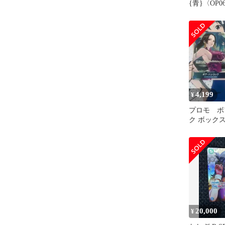
{青}〈OP06
12]ブース
弟の絆]
4,199
¥
プロモ ボ
ク ボック
上決戦 2
20,000
¥