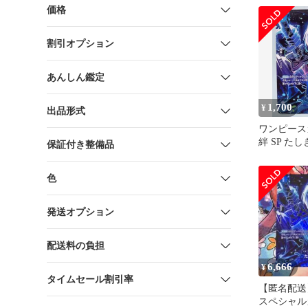
価格
割引オプション
あんしん鑑定
1,700
¥
出品形式
ワンピース
絆 SP たし
保証付き整備品
色
発送オプション
配送料の負担
6,666
¥
タイムセール割引率
【匿名配送
スペシャルカ