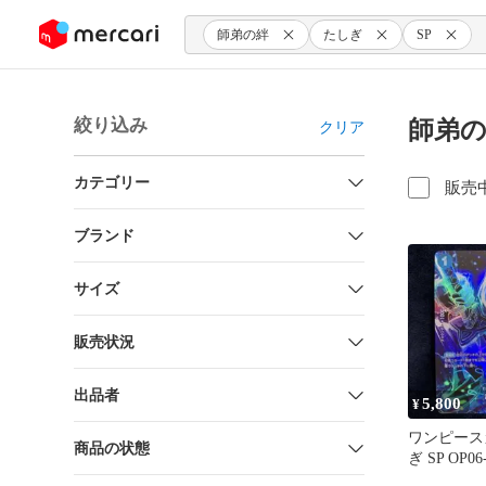
ンツにスキップ
師弟の絆
たしぎ
SP
絞り込み
師弟の
クリア
カテゴリー
販売
ブランド
サイズ
販売状況
出品者
5,800
¥
ワンピース
商品の状態
ぎ SP OP0