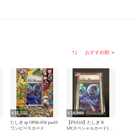
並び替え
35,555
58,000
¥
¥
たしぎ sp OP06-050 psa10
【PSA10】たしぎ R
ワンピースカード
SP(スペシャルカード)
OP06-050