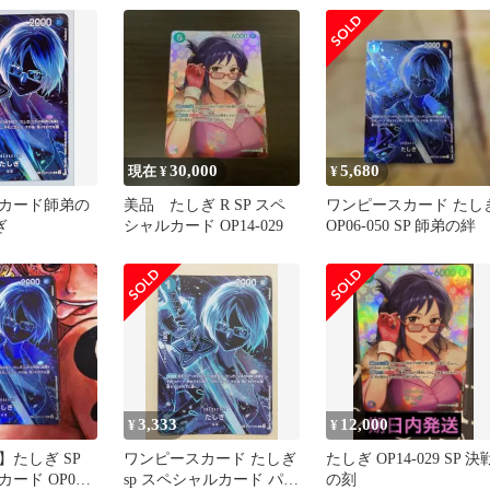
30,000
5,680
現在 ¥
¥
カード師弟の
美品 たしぎ R SP スペ
ワンピースカード たし
ぎ
シャルカード OP14-029
OP06-050 SP 師弟の絆
3,333
12,000
¥
¥
】たしぎ SP
ワンピースカード たしぎ
たしぎ OP14-029 SP 決
ード OP06-
sp スペシャルカード パラ
の刻