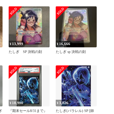
レル op06-050
13,999
16,666
¥
¥
たしぎ SP 決戦の刻
たしぎ sp 決戦の刻
18,900
3,826
¥
¥
ぎ
『期末セール8/31まで』
たしぎ(パラレル) SP [師