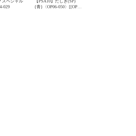
SP スペシャル
【PSA10】たしぎ(SP)
-029
{青}〈OP06-050〉[[OP-
12]ブースターパック 師
弟の絆]