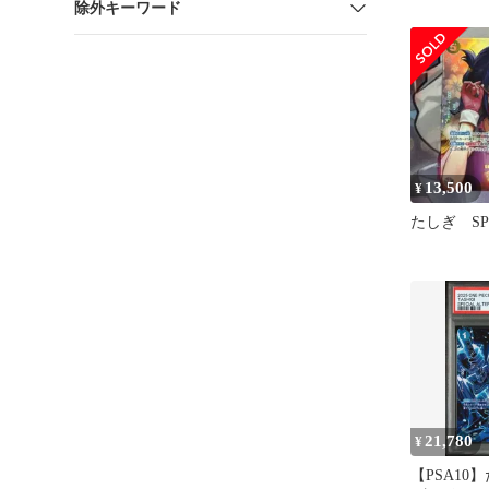
除外キーワード
050 R 海
13,500
¥
たしぎ SP
21,780
¥
【PSA10】