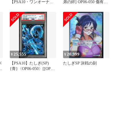
【PSA10・ワンオーナー
弟の絆] OP06-050 傷有り
品】師弟の絆 たしぎ SP
ワンピースカードゲーム
ワンピースカード
25,555
20,999
¥
¥
パ
【PSA10】たしぎ(SP)
たしぎSP 決戦の刻
{青}〈OP06-050〉[[OP-
12]ブースターパック 師
弟の絆]