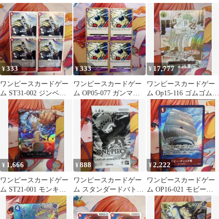
全開だ!!! パラレル 限
020[L]：(パラレル)ロロ
キ
定品
ノア・ゾロ
333
333
17,777
¥
¥
¥
ワンピースカードゲー
ワンピースカードゲー
ワンピースカードゲー
ム ST31-002 ジンベエ 4
ム OP05-077 ガンマナ
ム Op15-116 ゴムゴム
枚セット
イフ 4枚セット
の黄金回転弾
1,666
888
2,222
¥
¥
¥
ワンピースカードゲー
ワンピースカードゲー
ワンピースカードゲー
ム ST21-001 モンキ
ム スタンダードバトル
ム OP16-021 モビー・
ー・D・ルフィ リーダ
パックVol.7 未開封品
ディック号 パラレル
ー 限定品