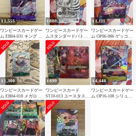
1,555
888
1,111
¥
¥
¥
ワンピースカードゲー
ワンピースカードゲー
ワンピースカードゲー
ム EB04-031 キング パ
ムスタンダードバトル
ム OP06-086 ゲッコ
ラレル
パック Vol.15
ー・モリア パラレル
1,300
699
4,444
¥
¥
¥
ワンピースカードゲー
ワンピースカード
ワンピースカードゲー
ム EB04-018 メガロ パ
ST10-013 ユースタス・
ム OP16-108 シリュウ
ラレル
キッド パラレル その他
パラレル
パラレル