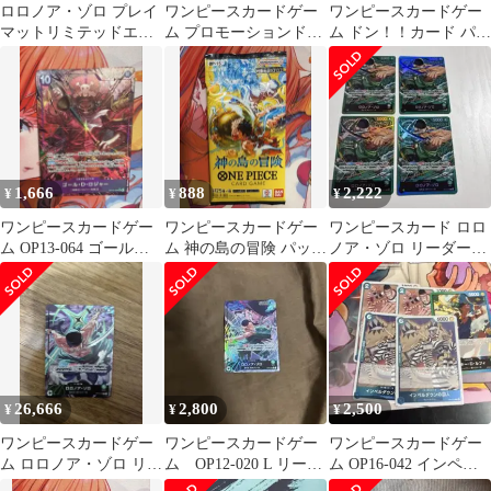
ロロノア・ゾロ プレイ
ワンピースカードゲー
ワンピースカードゲー
マットリミテッドエデ
ム プロモーションド
ム ドン！！カード パラ
ィション リーダーパラ
ン！！カードパック
レル インペルダウン 脱
レル プロモ美品
vol.1
獄
1,666
888
2,222
¥
¥
¥
ワンピースカードゲー
ワンピースカードゲー
ワンピースカード ロロ
ム OP13-064 ゴール・D
ム 神の島の冒険 パック
ノア・ゾロ リーダー
ロジャー パラレル
未開封品 未サーチ
OP12-020 スタートデッ
キ
26,666
2,800
2,500
¥
¥
¥
ワンピースカードゲー
ワンピースカードゲー
ワンピースカードゲー
ム ロロノア・ゾロ リー
ム OP12-020 L リーダ
ム OP16-042 インペル
ダーパラレル
ーパラレル ロロノ
ダウンの囚人画像のも