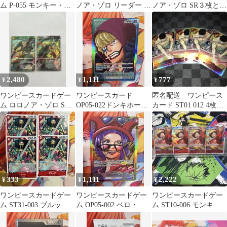
ム P-055 モンキー・
ノア・ゾロ リーダー 5
ノア・ゾロ SR３枚とR
D・ルフィ パラレル プ
枚セット
の4枚セット
ロモ
2,480
1,111
777
¥
¥
¥
ワンピースカードゲー
ワンピースカード
匿名配送 ワンピース
ム ロロノア・ゾロ SR 2
OP05-022ドンキホー
カード ST01 012 4枚セ
枚セット＆オマケ4枚
テ・ロシナンテ リーダ
ット ロロノア・ゾロ
ーパラレル
333
1,111
2,222
¥
¥
¥
ワンピースカードゲー
ワンピースカードゲー
ワンピースカードゲー
ム ST31-003 ブルック 4
ム OP05-002 ベロ・ベ
ム ST10-006 モンキ
枚セット
ティ リーダーパラレル
ー・D・ルフィ SR 4枚
セット