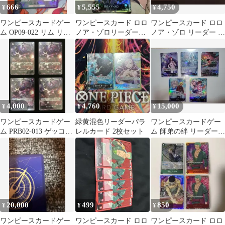
666
5,555
4,750
¥
¥
¥
ワンピースカードゲー
ワンピースカード ロロ
ワンピースカード ロロ
ム OP09-022 リム リー
ノア・ゾロリーダーパ
ノア・ゾロ リーダー パ
ダーパラレル
ラレル OP12-020 1枚
ラレル 他
4,000
4,760
15,000
¥
¥
¥
ワンピースカードゲー
緑黄混色リーダーパラ
ワンピースカードゲー
ム PRB02-013 ゲッコ
レルカード 2枚セット
ム 師弟の絆 リーダーパ
ー・モリア パラレル
ラレル 5枚セット
20,000
499
850
¥
¥
¥
ワンピースカードゲー
ワンピースカード ロロ
ワンピースカード ロロ