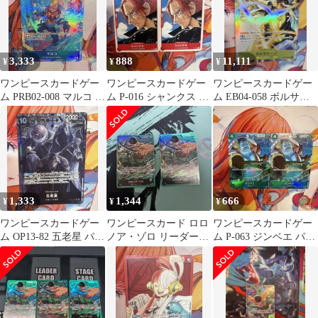
3,333
888
11,111
¥
¥
¥
ワンピースカードゲー
ワンピースカードゲー
ワンピースカードゲー
ム PRB02-008 マルコ パ
ム P-016 シャンクス 2
ム EB04-058 ボルサリ
ラレル
枚セット
ーノ パラレル 限定品
1,333
1,344
666
¥
¥
¥
ワンピースカードゲー
ワンピースカード ロロ
ワンピースカードゲー
ム OP13-82 五老星 パラ
ノア・ゾロ リーダー
ム P-063 ジンベエ パラ
レル
OP12-020 スタートデッ
レル 2枚セット
キ