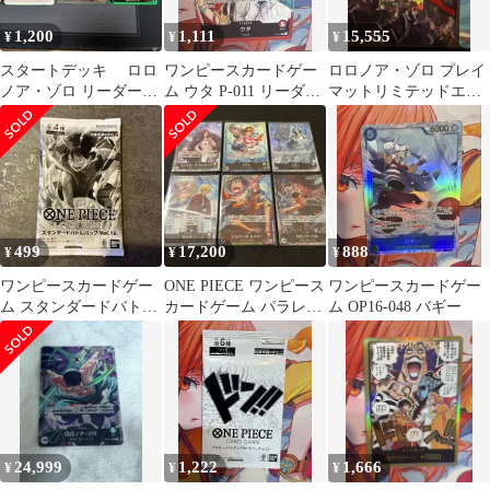
1,200
1,111
15,555
¥
¥
¥
スタートデッキ ロロ
ワンピースカードゲー
ロロノア・ゾロ プレイ
ノア・ゾロ リーダーパ
ム ウタ P-011 リーダー
マットリミテッドエデ
ラレル OP12-020 3枚セ
カード 限定品
ィション リーダーパラ
ット
レル プロモ
499
17,200
888
¥
¥
¥
ワンピースカードゲー
ONE PIECE ワンピース
ワンピースカードゲー
ム スタンダードバトル
カードゲーム パラレル
ム OP16-048 バギー
パックVol.16 未開封 大
6枚セット まとめ売り
会限定品
24,999
1,222
1,666
¥
¥
¥