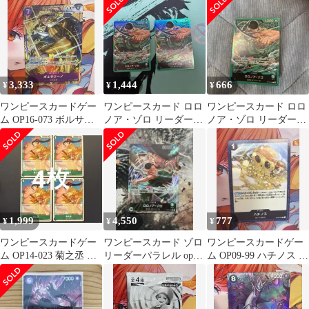
ア・ゾロ
の全て
3,333
1,444
666
¥
¥
¥
ワンピースカードゲー
ワンピースカード ロロ
ワンピースカード ロロ
ム OP16-073 ボルサリ
ノア・ゾロ リーダー
ノア・ゾロ リーダー
ーノ パラレル
OP12-020 スタートデッ
OP12-020 スタートデッ
キ２枚
キ
1,999
4,550
777
¥
¥
¥
ワンピースカードゲー
ワンピースカード ゾロ
ワンピースカードゲー
ム OP14-023 菊之丞 プ
リーダーパラレル op12
ム OP09-99 ハチノス プ
ロモ 大会限定品
師弟の絆 1
ロモ 大会限定品