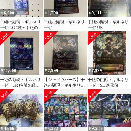
6,600
1,700
9,111
¥
¥
¥
干絶の顕現・ギルネリ
干絶の顕現・ギルネリ
干絶の顕現・ギルネリ
ーゼ LG 3枚+ 干絶の甘
ーゼ
ーゼ UR
露3枚【シャドウバー
ス】
11,000
7,999
7,999
¥
¥
¥
干絶の顕現・ギルネリ
【シャドウバース】干
干絶の飢餓・ギルネリ
ーゼ UR 絶傑を継ぐ
絶の顕現・ギルネリー
ーゼ SL 進化前
者
ゼ UR
4,666
4,222
9,555
¥
¥
¥