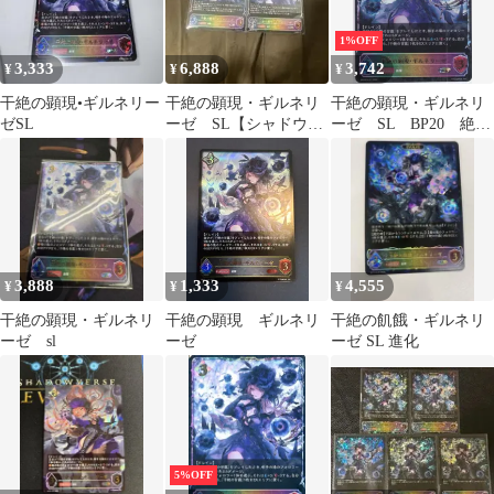
1%OFF
3,333
6,888
3,742
¥
¥
¥
干絶の顕現•ギルネリー
干絶の顕現・ギルネリ
干絶の顕現・ギルネリ
ゼSL
ーゼ SL【シャドウバ
ーゼ SL BP20 絶傑
ースエボルヴ】 2枚
を継ぐ者 シャドウバ
ースエボルヴ
Shadowverse EVOLVE
ちゅうてつ SL31
3,888
1,333
4,555
¥
¥
¥
干絶の顕現・ギルネリ
干絶の顕現 ギルネリ
干絶の飢餓・ギルネリ
ーゼ sl
ーゼ
ーゼ SL 進化
5%OFF