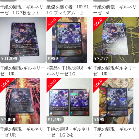
干絶の顕現・ギルネリ
絶傑を継ぐ者 UR SL
干絶の飢餓 ギルネリ
ーゼ LG 3枚セット
LG プレミアム まと
ーゼ sl
シャドウバースエボル
め売り 47枚セット
ヴ
11,999
990
7,777
¥
¥
¥
干絶の顕現•ギルネリー
<美品> 干絶の顕現・ギ
干絶の顕現ギルネリー
ゼ UR
ルネリーゼ LG
ぜ UR
7,000
1,499
999
¥
¥
¥
千絶の顕現・ギルネリ
干絶の顕現・ギルネリ
干絶の顕現 ギルネリ
ーゼ UR
ーゼ LG 2枚
ーゼ