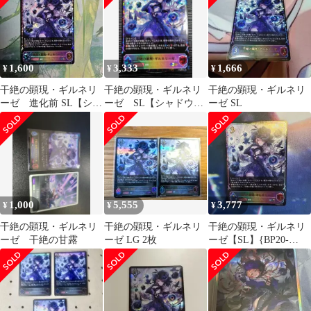
1,600
3,333
1,666
¥
¥
¥
干絶の顕現・ギルネリ
干絶の顕現・ギルネリ
干絶の顕現・ギルネリ
ーゼ 進化前 SL【シャ
ーゼ SL【シャドウバ
ーゼ SL
ドウバースエボルヴ】
ースエボルヴ】
1,000
5,555
3,777
¥
¥
¥
干絶の顕現・ギルネリ
干絶の顕現・ギルネリ
干絶の顕現・ギルネリ
ーゼ 干絶の甘露
ーゼ LG 2枚
ーゼ【SL】{BP20-
SL31}《ニュートラ
ル》