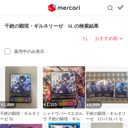
干絶の顕現・ギルネリーゼ SL の検索結果
並び替え
販売中のみ表示
2,000
1,555
6,999
¥
¥
¥
干絶の顕現・ギルネリ
シャドウバースエボル
干絶の顕現・ギルネリ
ーゼ SL
ヴ 干絶の顕現・ギルネ
ーゼ LG×3 SL×1 セッ
リーゼ SL
ト シャドウバースエ