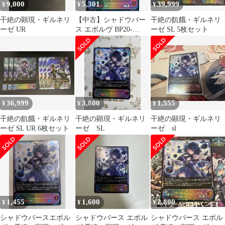
9,000
5,301
39,999
¥
¥
¥
干絶の顕現・ギルネリ
【中古】シャドウバー
干絶の飢餓・ギルネリ
ーゼ UR
ス エボルヴ BP20-
ーゼ SL 5枚セット
SL31[SL]：干絶の顕
現・ギルネリーゼ
36,999
3,800
1,555
¥
¥
¥
干絶の飢餓・ギルネリ
干絶の顕現・ギルネリ
干絶の顕現・ギルネリ
ーゼ SL UR 6枚セット
ーゼ SL
ーゼ sl
1,455
1,600
2,800
¥
¥
¥
シャドウバースエボル
シャドウバース エボル
シャドウバース エボル