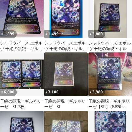
ボルヴ
1,899
1,499
2,000
¥
¥
¥
シャドウバース エボル
シャドウバースエボル
シャドウバース エボル
ヴ 干絶の飢餓・ギルネ
ヴ 干絶の顕現・ギルネ
ヴ 干絶の顕現・ギルネ
リーゼ SL
リーゼ SL BP20-SL31
リーゼ SL
6,000
3,100
2,980
¥
¥
¥
干絶の顕現・ギルネリ
干絶の顕現・ギルネリ
干絶の顕現・ギルネリ
ーゼ SL 2枚
ーゼ SL
ーゼ【SL】{BP20-
SL31}《ニュートラ
ル》