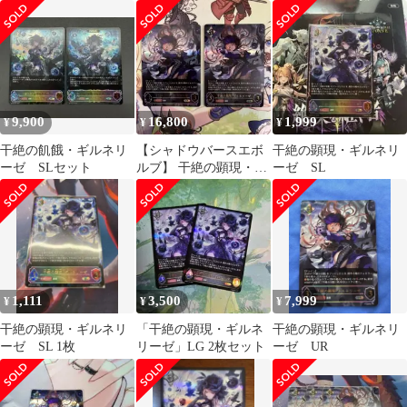
9,900
16,800
1,999
¥
¥
¥
干絶の飢餓・ギルネリ
【シャドウバースエボ
干絶の顕現・ギルネリ
ーゼ SLセット
ルブ】 干絶の顕現・ギ
ーゼ SL
ルネリーゼ UR
1,111
3,500
7,999
¥
¥
¥
干絶の顕現・ギルネリ
「干絶の顕現・ギルネ
干絶の顕現・ギルネリ
ーゼ SL 1枚
リーゼ」LG 2枚セット
ーゼ UR