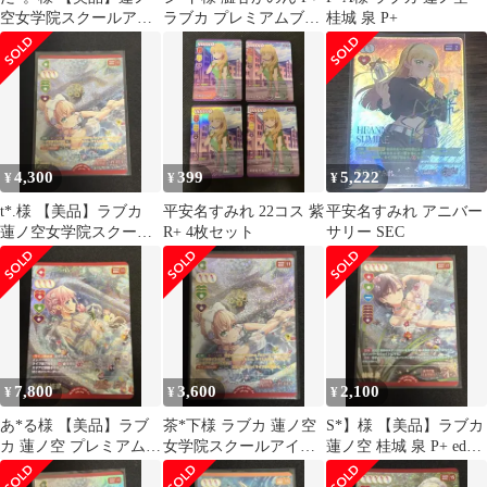
空女学院スクールアイ
ラブカ プレミアムブー
桂城 泉 P+
ドルクラブ p+ 徒町小
スター
鈴
4,300
399
5,222
¥
¥
¥
t*.様 【美品】ラブカ
平安名すみれ 22コス 紫
平安名すみれ アニバー
蓮ノ空女学院スクール
R+ 4枚セット
サリー SEC
アイドルクラブ P+日
野下花帆
7,800
3,600
2,100
¥
¥
¥
あ*る様 【美品】ラブ
茶*下様 ラブカ 蓮ノ空
S*】様 【美品】ラブカ
カ 蓮ノ空 プレミアムブ
女学院スクールアイド
蓮ノ空 桂城 泉 P+ edel
ースター 安養寺姫芽
ルクラブ P+日野下花
note エーデルノ