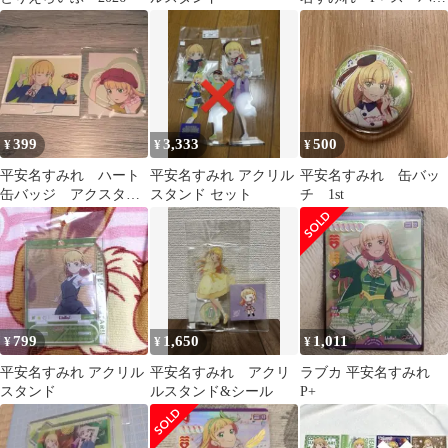
スター DUO
399
3,333
500
¥
¥
¥
平安名すみれ ハート
平安名すみれ アクリル
平安名すみれ 缶バッ
缶バッジ アクスタ
スタンド セット
チ 1st
スーパースター ゆめ
かわふぁっしょん
799
1,650
1,011
¥
¥
¥
平安名すみれ アクリル
平安名すみれ アクリ
ラブカ 平安名すみれ
スタンド
ルスタンド&シール
P+