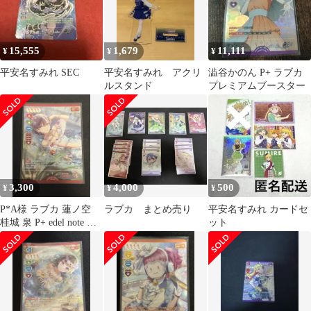
15,555
1,679
11,111
¥
¥
¥
平安名すみれ SEC
平安名すみれ アクリ
澁谷かのん P+ ラブカ
ルスタンド
プレミアムブースター
3,300
4,000
500
¥
¥
¥
P*A様 ラブカ 蓮ノ空
ラブカ まとめ売り
平安名すみれ カードセ
桂城 泉 P+ edel note エ
ット
ーデルノート