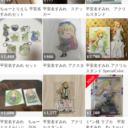
799
777
2,600
¥
¥
¥
ちゅーとりえら 平安名
平安名すみれ ステッ
平安名すみれ アクリ
すみれセット
カー
ルスタンド
1,444
666
2,780
¥
¥
¥
平安名すみれ セット
平安名すみれ アクスタ
平安名すみれ アクリル
スタンド SpecialColor衣
装 特典ブロマイド付
1,600
1,577
2,100
¥
¥
¥
平安名すみれ ちゅー
平安名すみれ アクリ
ミ*ン様 ラブカ 平安
とりえらいぶ 2026
ルスタンド
名すみれ P+ スーパー