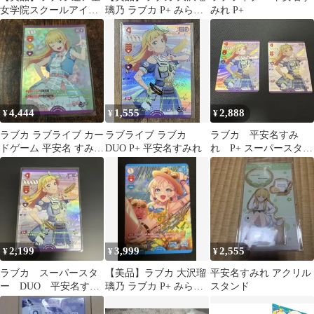
女学院スクールアイド
璃乃 ラブカ P+ みらく
みれ P+
ルクラブ P+日野下花
らぱーく みらぱ
帆
4,444
1,555
2,888
¥
¥
¥
ラブカ ラブライブ カー
ラブライブ ラブカ
ラブカ 平安名すみ
ドゲーム 平安名 すみれ
DUO P+ 平安名すみれ
れ P+ スーパースター
P+
DUO ２枚セット
2,199
3,999
2,555
¥
¥
¥
ラブカ スーパースタ
【美品】ラブカ 大沢瑠
平安名すみれ アクリル
ー DUO 平安名すみ
璃乃 ラブカ P+ みらく
スタンド
れP＋
らぱーく みらぱ