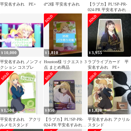
平安名すみれ PE+
d*2様 平安名すみれ
【ラブカ】PL!SP-PR-
024-PR 平安名すみれ 1
枚
10,000
1,810
3,955
¥
¥
¥
平安名すみれ ノンフィ
Houston様 リクエスト 3
ラブライブカード 平
クション コスプレ
点 まとめ商品
安名すみれ PE+
1,500
850
1,820
¥
¥
¥
平安名すみれ アクリ
【ラブカ】PL!SP-PR-
平安名すみれ アクリル
ルメモスタンド
024-PR 平安名すみれ 1
スタンド
枚