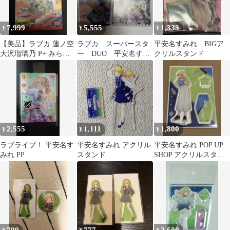
7,999
5,555
1,333
¥
¥
¥
【美品】ラブカ 蓮ノ空
ラブカ スーパースタ
平安名すみれ BIGア
大沢瑠璃乃 P+ みらく
ー DUO 平安名すみ
クリルスタンド
らぱーく みらぱ
れ PE＋&P+
2,555
1,111
1,800
¥
¥
¥
ラブライブ！ 平安名す
平安名すみれ アクリル
平安名すみれ POP UP
みれ PP
スタンド
SHOP アクリルスタン
ド