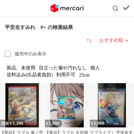
平安名すみれ P+ の検索結果
並び替え
販売中のみ表示
新品、未使用
目立った傷や汚れなし
個人
送料込み(出品者負担)
利用不可
25cm
1,200
3,999
1,999
現在 ¥
¥
¥
【美品】ラブカ 蓮ノ空
【美品】ラブカ 大沢瑠
ラブライブ！ 平安名す