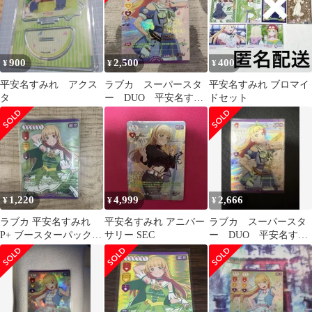
900
2,500
400
¥
¥
¥
平安名すみれ アクス
ラブカ スーパースタ
平安名すみれ ブロマイ
タ
ー DUO 平安名すみ
ドセット
れP＋
1,220
4,999
2,666
¥
¥
¥
ラブカ 平安名すみれ
平安名すみれ アニバー
ラブカ スーパースタ
P+ ブースターパック
サリー SEC
ー DUO 平安名すみ
SAPPHIRE MOON
れP＋