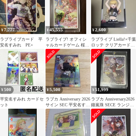
7,777
45,555
2,600
¥
¥
¥
ラブライブカード 平
ラブライブ! オフィシ
ラブライブ Liella!×千葉
安名すみれ PE+
ャルカードゲーム 桜小
ロッテ クリアカード
路きな子 SECE
箔押し SP 平安名すみ
れ
500
5,500
51,999
¥
¥
¥
平安名すみれ カードセ
ラブカ Anniversary 2026
ラブカ Anniversary2026
ット
サイン SEC 平安名すみ
鐘嵐珠 SECE ランジュ
れ
箔押しサイン