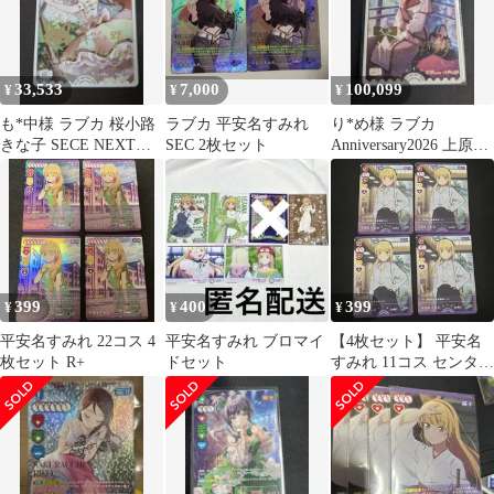
33,533
7,000
100,099
¥
¥
¥
も*中様 ラブカ 桜小路
ラブカ 平安名すみれ
り*め様 ラブカ
きな子 SECE NEXT
SEC 2枚セット
Anniversary2026 上原歩
STEP ラブライブカー
夢 SECE 虹ヶ咲学園
ドゲ
399
400
399
¥
¥
¥
平安名すみれ 22コス 4
平安名すみれ ブロマイ
【4枚セット】 平安名
枚セット R+
ドセット
すみれ 11コス センター
ラブカ