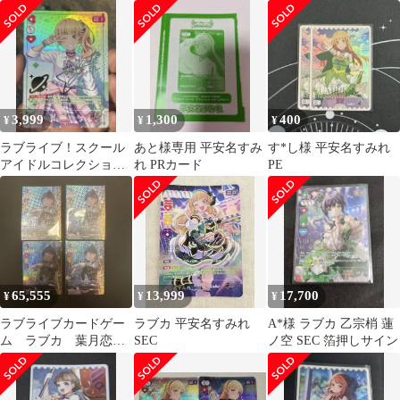
枚
P22[PR]：(ホロ)メロン
にめろめろ 平安名 すみ
れ
3,999
1,300
400
¥
¥
¥
ラブライブ！スクール
あと様専用 平安名すみ
す*し様 平安名すみれ
アイドルコレクション
れ PRカード
PE
平安名すみれ PP
65,555
13,999
17,700
¥
¥
¥
ラブライブカードゲー
ラブカ 平安名すみれ
A*様 ラブカ 乙宗梢 蓮
ム ラブカ 葉月恋
SEC
ノ空 SEC 箔押しサイン
SEC