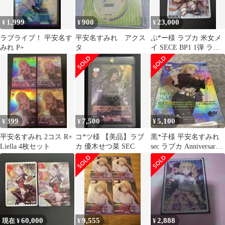
1,999
900
23,000
¥
¥
¥
ラブライブ！ 平安名す
平安名すみれ アクス
ぷ*ー様 ラブカ 米女メ
みれ P+
タ
イ SECE BP1 1弾 ラブ
ライブカードゲーム
399
7,500
5,100
¥
¥
¥
平安名すみれ 2コス R+
コ*ツ様 【美品】ラブ
黒*子様 平安名すみれ
Liella 4枚セット
カ 優木せつ菜 SEC
sec ラブカ Anniversary
2026
60,000
9,555
2,888
現在 ¥
¥
¥