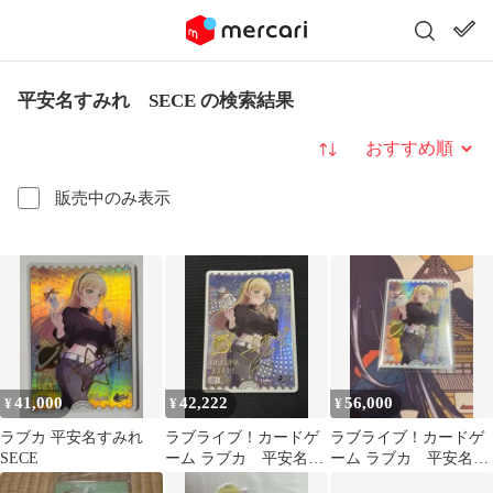
平安名すみれ SECE の検索結果
並び替え
販売中のみ表示
41,000
42,222
56,000
¥
¥
¥
ラブカ 平安名すみれ
ラブライブ！カードゲ
ラブライブ！カードゲ
SECE
ーム ラブカ 平安名す
ーム ラブカ 平安名す
みれ SECE
みれ SECE