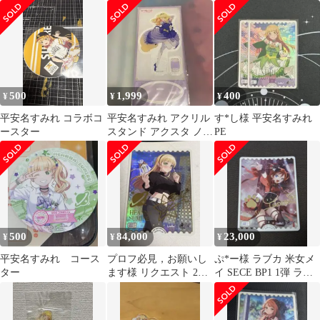
500
1,999
400
¥
¥
¥
平安名すみれ コラボコ
平安名すみれ アクリル
す*し様 平安名すみれ
ースター
スタンド アクスタ ノン
PE
フィクション!!
500
84,000
23,000
¥
¥
¥
平安名すみれ コース
プロフ必見，お願いし
ぷ*ー様 ラブカ 米女メ
ター
ます様 リクエスト 2点
イ SECE BP1 1弾 ラブ
まとめ商品
ライブカードゲーム