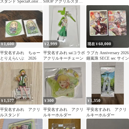
スタンド SpecialColor衣
SHOP アクリルスタン
装 特典ブロマイド付
ド
1,600
2,999
60,000
¥
¥
現在 ¥
平安名すみれ ちゅー
平安名すみれ saiコラボ
ラブカ Anniversary 2026
とりえらいぶ 2026
アクリルキーチェーン
鐘嵐珠 SECE sec サイン
1,577
300
1,350
¥
¥
¥
平安名すみれ アクリ
平安名すみれ アクリ
平安名すみれ アクリ
ルスタンド
ルキーホルダー
ルキーホルダー