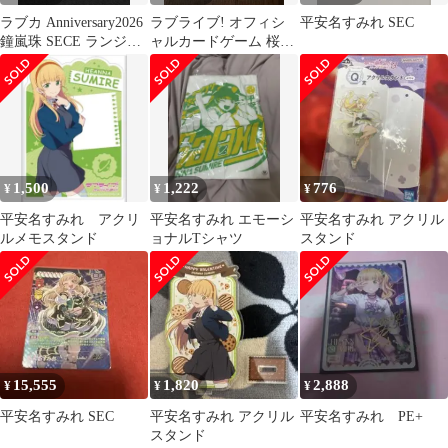
ラブカ Anniversary2026
ラブライブ! オフィシ
平安名すみれ SEC
鐘嵐珠 SECE ランジュ
ャルカードゲーム 桜小
箔押しサイン
路きな子 SECE
1,500
1,222
776
¥
¥
¥
平安名すみれ アクリ
平安名すみれ エモーシ
平安名すみれ アクリル
ルメモスタンド
ョナルTシャツ
スタンド
15,555
1,820
2,888
¥
¥
¥
平安名すみれ SEC
平安名すみれ アクリル
平安名すみれ PE+
スタンド