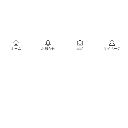
メルカリについて
ホーム
お知らせ
出品
マイページ
会社概要（運営会社）
採用情報
プレスリリース
公式ブログ
プレスキット
メルカリUS
メルカリShops
m department（エムデパ）
ヘルプ
ヘルプセンター（ガイド・お問い合わせ）
メルカリShopsでショップを開設する
メルカリShops ショップ管理画面にログイン
メルカリShops出店者向けガイド