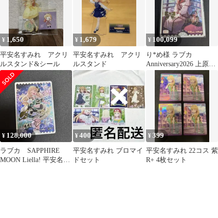
1,650
1,679
100,099
¥
¥
¥
平安名すみれ アクリ
平安名すみれ アクリ
り*め様 ラブカ
ルスタンド&シール
ルスタンド
Anniversary2026 上原歩
夢 SECE 虹ヶ咲学園
128,000
400
399
¥
¥
¥
ラブカ SAPPHIRE
平安名すみれ ブロマイ
平安名すみれ 22コス 紫
MOON Liella! 平安名す
ドセット
R+ 4枚セット
みれ SECE