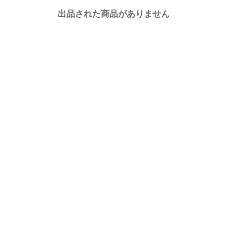
出品された商品がありません