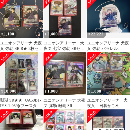
1,100
2,400
22,222
¥
¥
¥
ユニオンアリーナ 犬夜
ユニオンアリーナ 犬
ユニオンアリーナ 犬夜
叉 弥勒 SR R★ 2枚セッ
夜叉 七宝 弥勒 SRセッ
叉 弥勒 パラレル
ト
ト
SR★★
18,000
1,000
1,888
¥
¥
¥
珊瑚 SR★★ [UA50BT-
ユニオンアリーナ 犬夜
ユニオンアリーナ 犬
IYS-1-059](ブースター
叉 弥勒 珊瑚 SR
夜叉 日暮かごめ 七
パック犬夜叉
宝 弥勒 sr 3枚セット