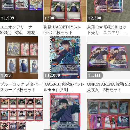
1,999
300
2,300
¥
¥
¥
ユニオンアリーナ
弥勒 UA50BT/IYS-1-
奈落 R★ 弥勒SR セッ
SR3点 弥勒 桔梗
068 C 4枚セット
ト売り ユニアリ 犬
りん
夜叉
399
12,800
1,111
¥
¥
¥
ブルーロック メタバー
[UA50-BT]弥勒(パラレ
UNION ARENA 弥勒 SR
スカード 6枚セット
ル★★)【SR】
犬夜叉 2枚セット
UA50BT/IYS-1-071
ITLYGESXI3G0