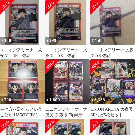
【UA50BT】]ユニアリ
300
399
450
¥
¥
¥
ユニオンアリーナ 犬
ユニオンアリーナ 犬
ユニオンアリーナ 犬夜
夜叉 SR 弥勒
夜叉 SR 弥勒
叉 SR 弥勒
720
1,800
3,333
¥
¥
¥
生き方を選べるという
ユニオンアリーナ 犬
UNION ARENA 犬夜叉
ことだ UA50BT/IYS-1-
夜叉 奈落 弥勒 鋼牙 SR
SRなど5枚セット
073 U 4枚セット
まとめ売り おまけ付