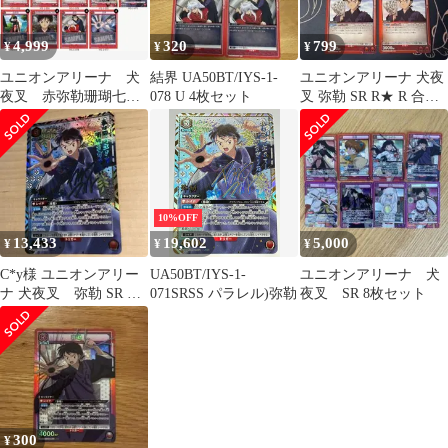
4,999
320
799
¥
¥
¥
ユニオンアリーナ 犬
結界 UA50BT/IYS-1-
ユニオンアリーナ 犬夜
夜叉 赤弥勒珊瑚七宝
078 U 4枚セット
叉 弥勒 SR R★ R 合計4
デッキ+パーツ4コン
枚セット
10%OFF
13,433
19,602
5,000
¥
¥
¥
C*y様 ユニオンアリー
UA50BT/IYS-1-
ユニオンアリーナ 犬
ナ 犬夜叉 弥勒 SR 星2
071SRSS パラレル)弥勒
夜叉 SR 8枚セット
パラレル
300
¥