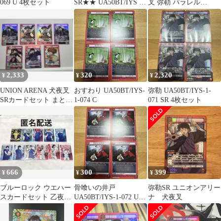
069 U 4枚セット
SR★★ UA50BT/IYS 1-
叉 弥勒 パラレル
071
SR★★
2,333
320
2,320
¥
¥
¥
UNION ARENA 犬夜叉
おすわり UA50BT/IYS-
弥勒 UA50BT/IYS-1-
SRカードセット まとめ
1-074 C
071 SR 4枚セット
売り
666
300
399
¥
¥
¥
ブルーロック ウエハー
骨喰いの井戸
弥勒SR ユニオンアリー
スカードセット 乙夜影
UA50BT/IYS-1-072 U 2
ナ 犬夜叉
汰 千切豹馬 氷織羊 臥
枚セット
牙丸吟