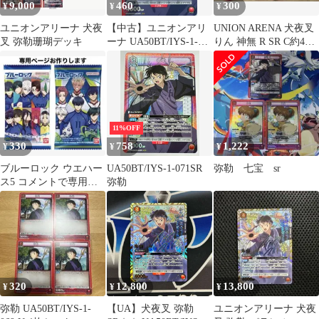
9,000
460
300
¥
¥
¥
ユニオンアリーナ 犬夜
【中古】ユニオンアリ
UNION ARENA 犬夜叉
叉 弥勒珊瑚デッキ
ーナ UA50BT/IYS-1-
りん 神無 R SR C約40
071[SR]：(キラ)弥勒
枚 セット
11%OFF
330
758
1,222
¥
¥
¥
ブルーロック ウエハー
UA50BT/IYS-1-071SR
弥勒 七宝 sr
ス5 コメントで専用ペ
弥勒
ージお作りします
320
12,800
13,800
¥
¥
¥
弥勒 UA50BT/IYS-1-
【UA】犬夜叉 弥勒
ユニオンアリーナ 犬夜