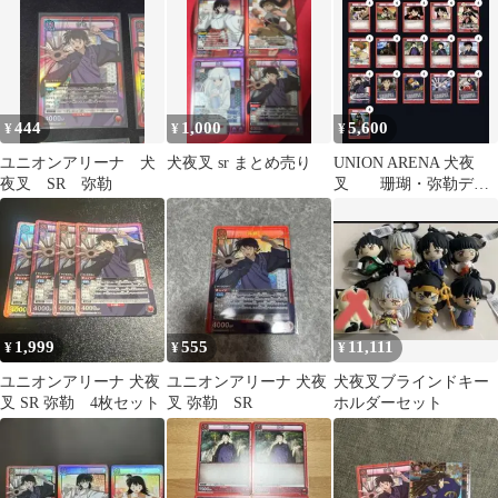
444
1,000
5,600
¥
¥
¥
ユニオンアリーナ 犬
犬夜叉 sr まとめ売り
UNION ARENA 犬夜
夜叉 SR 弥勒
叉 珊瑚・弥勒デッ
キ
1,999
555
11,111
¥
¥
¥
ユニオンアリーナ 犬夜
ユニオンアリーナ 犬夜
犬夜叉ブラインドキー
叉 SR 弥勒 4枚セット
叉 弥勒 SR
ホルダーセット