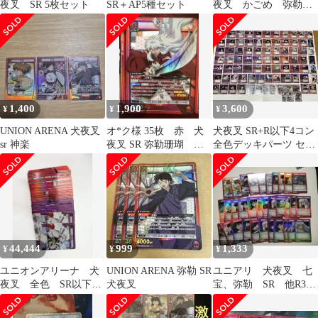
夜叉 SR 5枚セット
SR＋AP5種セット
夜叉 かごめ 弥勒
珊瑚 桔梗 赤sr以下4
コン
1,400
1,900
3,600
¥
¥
¥
UNION ARENA 犬夜叉
オ*ク様 35枚 赤 犬
犬夜叉 SR+R以下4コン
sr 神楽
夜叉 SR 弥勒珊瑚 日
全色デッキパーツ セミ
暮 デッキパーツ ユ
コンプ ユニオンアリー
ニオンアリー
ナユニアリ
44,444
999
1,333
¥
¥
¥
ユニオンアリーナ 犬
UNION ARENA 弥勒 SR
ユニアリ 犬夜叉 七
夜叉 全色 SR以下4
犬夜叉
宝、弥勒 SR 他R30
コン
枚セット