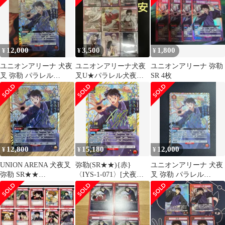
12,000
3,500
1,800
¥
¥
¥
ユニオンアリーナ 犬夜
ユニオンアリーナ犬夜
ユニオンアリーナ 弥勒
叉 弥勒 パラレル
叉U★パラレル犬夜叉
SR 4枚
SR★★
SRなど18枚まとめ売
り！【極美品】
12,800
15,180
12,000
¥
¥
¥
UNION ARENA 犬夜叉
弥勒(SR★★){赤}
ユニオンアリーナ 犬夜
弥勒 SR★★
〈IYS-1-071〉[犬夜叉
叉 弥勒 パラレル
UA50BT/IYS 1-071
【UA50BT】] ユニアリ
SR★★
パラレル