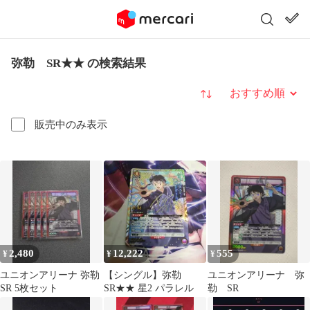
弥勒 SR★★ の検索結果
並び替え
販売中のみ表示
2,480
12,222
555
¥
¥
¥
ユニオンアリーナ 弥勒
【シングル】弥勒
ユニオンアリーナ 弥
SR 5枚セット
SR★★ 星2 パラレル
勒 SR