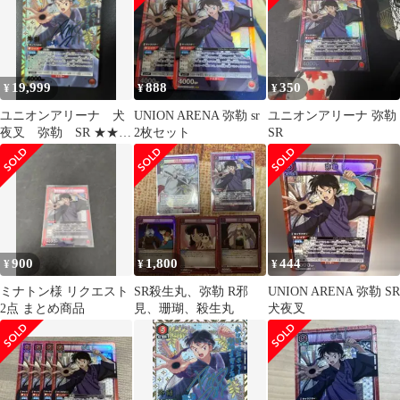
19,999
888
350
¥
¥
¥
ユニオンアリーナ 犬
UNION ARENA 弥勒 sr
ユニオンアリーナ 弥勒
夜叉 弥勒 SR ★★
2枚セット
SR
赤 パラレル ユニア
リ
900
1,800
444
¥
¥
¥
ミナトン様 リクエスト
SR殺生丸、弥勒 R邪
UNION ARENA 弥勒 SR
2点 まとめ商品
見、珊瑚、殺生丸
犬夜叉