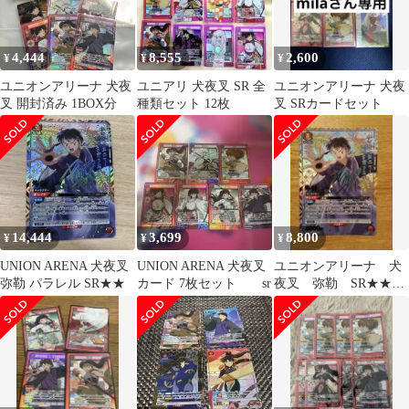
4,444
8,555
2,600
¥
¥
¥
ユニオンアリーナ 犬夜
ユニアリ 犬夜叉 SR 全
ユニオンアリーナ 犬夜
叉 開封済み 1BOX分
種類セット 12枚
叉 SRカードセット
14,444
3,699
8,800
¥
¥
¥
UNION ARENA 犬夜叉
UNION ARENA 犬夜叉
ユニオンアリーナ 犬
弥勒 パラレル SR★★
カード 7枚セット sr
夜叉 弥勒 SR★★
パラレル