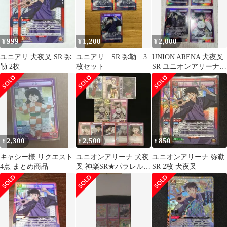
999
1,200
2,000
¥
¥
¥
ユニアリ 犬夜叉 SR 弥
ユニアリ SR 弥勒 3
UNION ARENA 犬夜叉
勒 2枚
枚セット
SR ユニオンアリーナ
弥勒 七宝 奈落 神
楽
2,300
2,500
850
¥
¥
¥
キャシー様 リクエスト
ユニオンアリーナ 犬夜
ユニオンアリーナ 弥勒
4点 まとめ商品
叉 神楽SR★パラレルカ
SR 2枚 犬夜叉
ードセット【超美品】