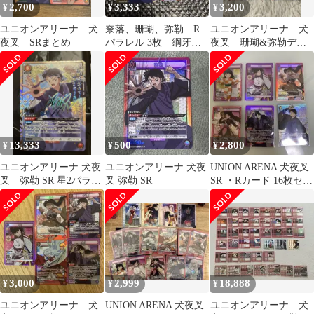
2,700
3,333
3,200
¥
¥
¥
ユニオンアリーナ 犬
奈落、珊瑚、弥勒 R
ユニオンアリーナ 犬
夜叉 SRまとめ
パラレル 3枚 綱牙
夜叉 珊瑚&弥勒デッ
SRパラレル 4枚まとめ
キパーツ SR
売り
13,333
500
2,800
¥
¥
¥
ユニオンアリーナ 犬夜
ユニオンアリーナ 犬夜
UNION ARENA 犬夜叉
叉 弥勒 SR 星2パラレ
叉 弥勒 SR
SR ・Rカード 16枚セッ
ル
ト
3,000
2,999
18,888
¥
¥
¥
ユニオンアリーナ 犬
UNION ARENA 犬夜叉
ユニオンアリーナ 犬