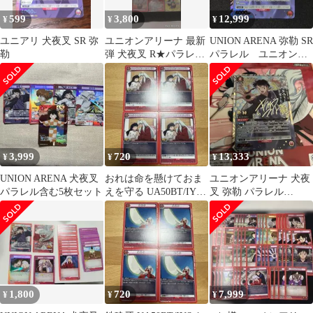
599
3,800
12,999
¥
¥
¥
ユニアリ 犬夜叉 SR 弥
ユニオンアリーナ 最新
UNION ARENA 弥勒 SR
勒
弾 犬夜叉 R★パラレル
パラレル ユニオンア
日暮かごめ SR5枚犬夜
リーナ 犬夜叉
叉他
3,999
720
13,333
¥
¥
¥
UNION ARENA 犬夜叉
おれは命を懸けておま
ユニオンアリーナ 犬夜
パラレル含む5枚セット
えを守る UA50BT/IYS-
叉 弥勒 パラレル
1-076 U 4枚セット
SR★★
1,800
720
7,999
¥
¥
¥