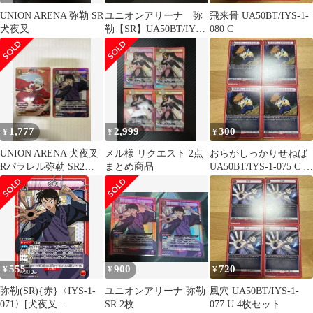
UNION ARENA 弥勒 SR
ユニオンアリーナ 弥
飛来骨 UA50BT/IYS-1-
犬夜叉
勒【SR】UA50BT/IYS-
080 C
1-071
1,777
2,999
300
¥
¥
¥
UNION ARENA 犬夜叉
メル様 リクエスト 2点
おらがしっかりせねば
Rパラレル弥勒 SR2枚
まとめ商品
UA50BT/IYS-1-075 C 4
セット
枚セット
555
900
720
¥
¥
¥
弥勒(SR){赤}〈IYS-1-
ユニオンアリーナ 弥勒
風穴 UA50BT/IYS-1-
071〉[犬夜叉
SR 2枚
077 U 4枚セット