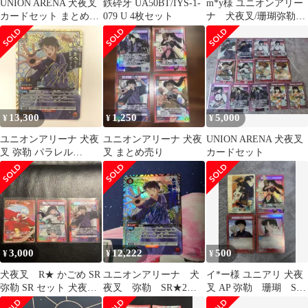
UNION ARENA 犬夜叉
鉄砕牙 UA50BT/IYS-1-
m*y様 ユニオンアリー
カードセット まとめ売
079 U 4枚セット
ナ 犬夜叉/珊瑚弥勒デ
り
ッキパーツ
13,300
1,250
5,000
¥
¥
¥
ユニオンアリーナ 犬夜
ユニオンアリーナ 犬夜
UNION ARENA 犬夜叉
叉 弥勒 パラレル
叉 まとめ売り
カードセット
SR★★
3,000
12,222
500
¥
¥
¥
犬夜叉 R★ かごめ SR
ユニオンアリーナ 犬
イ*ー様 ユニアリ 犬夜
弥勒 SR セット 犬夜
夜叉 弥勒 SR★2
叉 AP 弥勒 珊瑚 SR
叉 パラレル
赤 パラレル
R