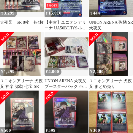
5%OFF
3,299
15,010
444
¥
¥
¥
犬夜叉 SR 8枚 各4枚
【中古】ユニオンアリ
UNION ARENA 弥勒 SR
ーナ UA50BT/IYS-1-
犬夜叉
071[SR★★]：(キラ)弥
勒(保村真金箔押しサイ
ン入り)
1,299
4,000
2,400
¥
¥
¥
ユニオンアリーナ 犬夜
UNION ARENA 犬夜叉
ユニオンアリーナ 犬夜
叉 神楽 弥勒 七宝 SR
ブースターパック ※開
叉 まとめ売り
封済セット おまけ空箱
付き
500
599
300
¥
¥
¥