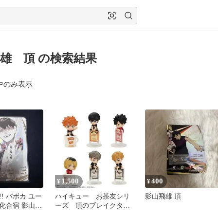
雄 頂 の検索結果
中のみ表示
1,500
400
¥
¥
! バボカ ユー
ハイキュー お茶友シリ
影山飛雄 頂
化合宿 影山飛
ーズ 頂のブレイクタイ
ム【影山飛雄】