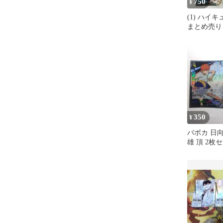
750
¥
(1) ハイキ
まとめ売り 
350
¥
バボカ 日
雄 頂 2枚