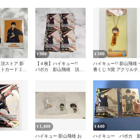
チ 影山飛雄
ド vol.5 影山 飛雄
イク 烏野 引退 断捨離 
庫処分 / Haikyu!! Baboca
BREAK Collection Bulk
Lot TOBIO KAGEYAMA
900
380
¥
¥
 頂ストア 影
【４枚】ハイキュー!!
ハイキュー!! 影山飛雄 
トカード 2枚
バボカ 影山飛雄 頂
番くじ N賞 アクリルチ
４枚セット ユース＆選
ーム
抜強化合宿
1,400
440
¥
¥
ハイキュー 影山飛雄 お
ハイキュー バボカ 