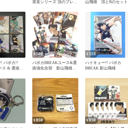
茶友シリーズ 頂のブレイ
山飛雄 頂とRのセット
クタイム るかっぷステッ
カー
500
555
¥
¥
! バボカ!!
バボカBREAKユース&選
ハイキュー!! バボカ
ース & 選抜強
抜強化合宿 影山飛雄頂
BREAK 影山飛雄
6種セット
など13枚セット
850
850
¥
¥