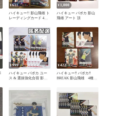
611
1,000
¥
¥
ハイキュー!! 影山飛雄 ト
ハイキュー バボカ 影山
レーディングカード 4枚
飛雄 アート 頂
セット
999
422
¥
¥
影
ハイキュー バボカ ユー
ハイキュー‼︎ バボカ‼︎
ス & 選抜強化合宿 影山
BREAK 影山飛雄 4種5
飛雄 まとめ売り
枚セット バラ売り✖️