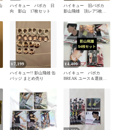
山
ハイキュー バボカ 日
ハイキュー 旧バボカ
向 影山 17枚セット
影山飛雄 頂レア5枚セ
ット
7,199
4,400
¥
¥
ハイキュー!! 影山飛雄 缶
ハイキュー バボカ
バッジ まとめ売り
BREAK ユース＆選抜強
化合宿 影山飛雄 54枚セ
ット