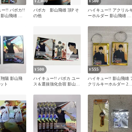
2,000
500
¥
¥
ュー!! バボカ!!
バボカ 影山飛雄 頂P そ
ハイキュー!! アクリル
影山飛雄 牛
の他
ーホルダー 影山飛雄 頂
島若利 青根高伸 月島蛍
への道筋カフェ
500
555
¥
¥
向翔陽 影山飛
ハイキュー!! バボカ ユー
ハイキュー!! 影山飛雄 
セット
ス＆選抜強化合宿 影山飛
クリルキーホルダー 2
雄 頂 R N
セット