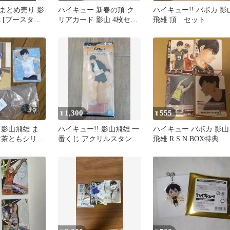
まとめ売り 影
ハイキュー 新春の頂 ク
ハイキュー!! バボカ 影
R [ブースター
リアカード 影山 4枚セッ
飛雄 頂 セット
ミ捨て場の決
ト
ュー!!バボ
1,300
555
¥
¥
 影山飛雄 ま
ハイキュー!! 影山飛雄 一
ハイキュー バボカ 影山
お茶ともシリー
番くじ アクリルスタンド
飛雄 R S N BOX特典
頂の景色