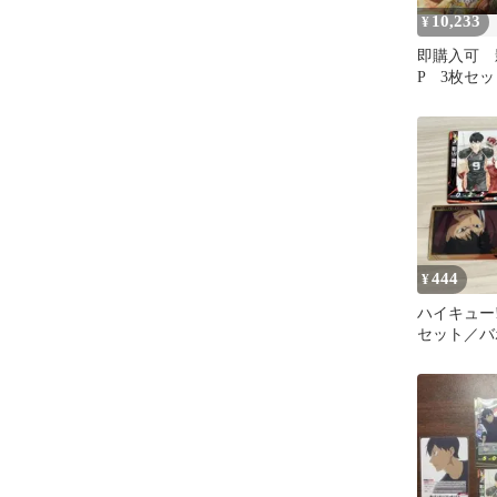
10,233
¥
即購入可 
P 3枚セッ
444
¥
ハイキュー‼
セット／バ
選抜強化合
ス7