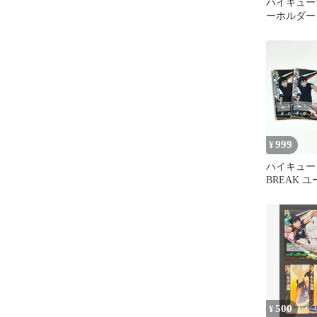
ハイキュー!
ーホルダー
999
¥
ハイキュー
BREAK 
合宿 影山
り
500
¥