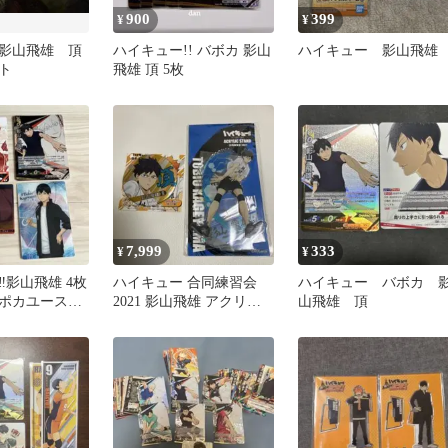
900
399
¥
¥
影山飛雄 頂
ハイキュー!! バボカ 影山
ハイキュー 影山飛雄
ト
飛雄 頂 5枚
7,999
333
¥
¥
︎影山飛雄 4枚
ハイキュー 合同練習会
ハイキュー バボカ 
ポカユース＆
2021 影山飛雄 アクリル
山飛雄 頂
宿／ウエハー
スタンド 頂 缶バッジ