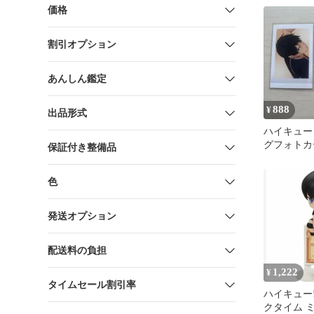
価格
割引オプション
あんしん鑑定
888
¥
出品形式
ハイキュー
グフォトカ
保証付き整備品
影山飛雄
色
発送オプション
配送料の負担
1,222
¥
タイムセール割引率
ハイキュー!
クタイム 