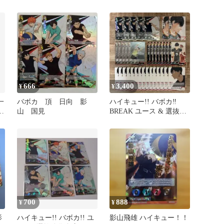
在
666
3,400
¥
¥
一
バボカ 頂 日向 影
ハイキュー!! バボカ‼︎
ャ
山 国見
BREAK ユース & 選抜強
化合宿 影山飛雄セット
700
888
¥
¥
影
ハイキュー!! バボカ!! ユ
影山飛雄 ハイキュー！！