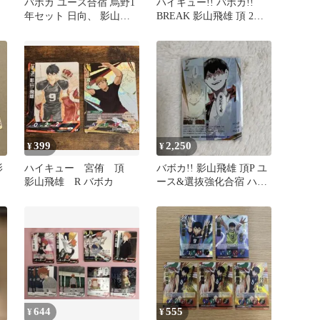
バボカ ユース合宿 烏野1
ハイキュー!! バボカ!!
年セット 日向、 影山、
BREAK 影山飛雄 頂 2枚
月島（頂、R、S、N）16
セット
枚
399
2,250
¥
¥
影
ハイキュー 宮侑 頂
バボカ!! 影山飛雄 頂P ユ
影山飛雄 R バボカ
ース&選抜強化合宿 ハイ
キュー!!
644
555
¥
¥