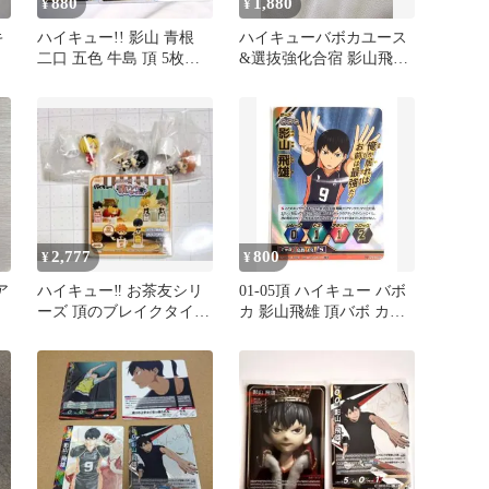
880
1,880
¥
¥
キ
ハイキュー!! 影山 青根
ハイキューバボカユース
二口 五色 牛島 頂 5枚セ
&選抜強化合宿 影山飛
ット バボカ
雄 頂、R、S、N12点
2,777
800
¥
¥
ア
ハイキュー‼︎ お茶友シリ
01-05頂 ハイキュー バボ
点
ーズ 頂のブレイクタイム
カ 影山飛雄 頂バボ カー
日向翔陽 影山飛雄 孤爪
ド 烏野 haikyuu
研磨