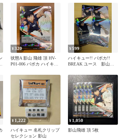
ア
320
599
¥
¥
ン
状態A 影山 飛雄 頂 HV-
ハイキュー!! バボカ!!
陽
P01-006 バボカ ハイキュ
BREAK ユース 影山飛
ー
雄 頂 4枚セット
1,222
1,050
¥
¥
ハイキュー 名札クリップ
影山飛雄 頂 5枚
セレクション 影山