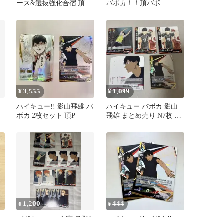
ース&選抜強化合宿 頂6
バボカ！！頂バボ
枚セット
3,555
1,099
¥
¥
ハイキュー!! 影山飛雄 バ
ハイキュー バボカ 影山
ボカ 2枚セット 頂P
飛雄 まとめ売り N7枚 S2
枚 R2枚 頂1枚 カード
1,200
444
¥
¥