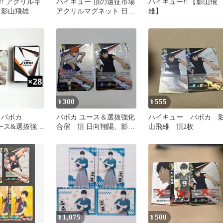
! アクリルキ
ハイキュー 頂の遠征市場
ハイキュー‼︎ 【影山飛
 影山飛雄
アクリルマグネット 日向
雄】
翔陽 影山飛雄 烏野
300
555
¥
¥
 バボカ
バボカ ユース＆選抜強化
ハイキュー バボカ 
ユース&選抜強化
合宿 頂 日向翔陽、影山
山飛雄 頂2枚
飛雄 まとめ売
飛雄2枚セット
1,075
500
¥
¥