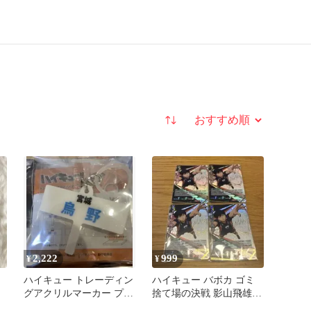
並び替え
2,222
999
¥
¥
ハイキュー トレーディン
ハイキュー バボカ ゴミ
グアクリルマーカー プラ
捨て場の決戦 影山飛雄
カード 烏野高校 頂スト
頂 4枚セット