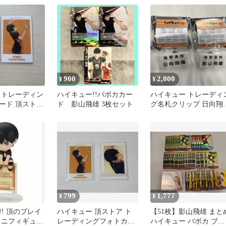
900
2,000
¥
¥
 トレーディン
ハイキュー!!バボカカー
ハイキュー トレーディ
ード 頂ストア
ド 影山飛雄 3枚セット
グ名札クリップ 日向翔
影山飛雄
799
1,777
¥
¥
! 頂のブレイ
ハイキュー 頂ストア ト
【51枚】影山飛雄 まとめ
ミニフィギュア
レーディングフォトカー
ハイキュー バボカ ブレ