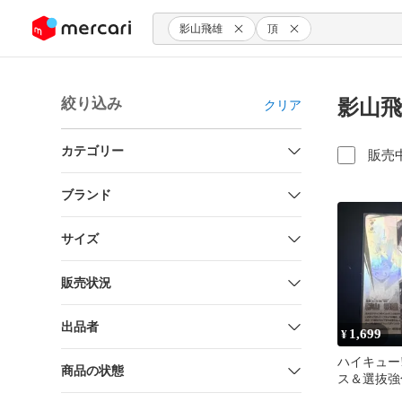
ンツにスキップ
影山飛雄
頂
絞り込み
影山飛
クリア
カテゴリー
販売
ブランド
サイズ
販売状況
出品者
1,699
¥
ハイキュー!
商品の状態
ス＆選抜強
雄 頂P