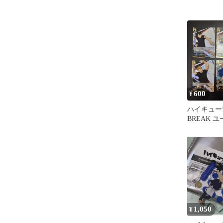
600
¥
ハイキュー!
BREAK ユ
化合宿 頂 
1,050
¥