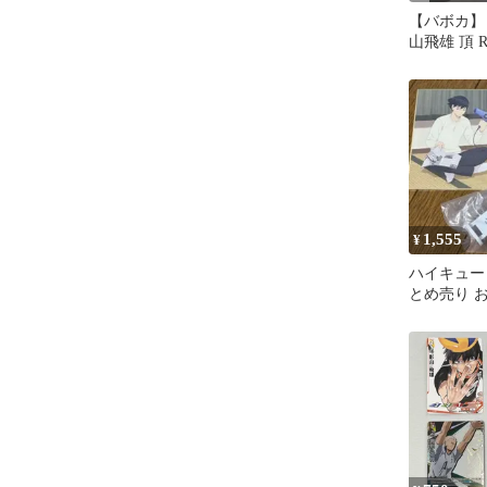
【バボカ】
山飛雄 頂 
パック ゴ
戦] ハイキ
カ!!BREAK
1,555
¥
ハイキュー
とめ売り 
ズ