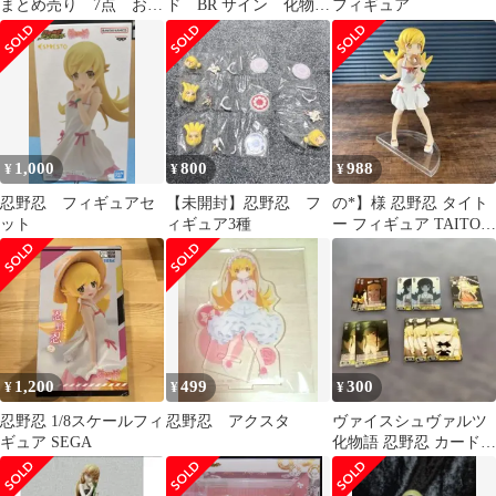
まとめ売り 7点 おま
ド BR サイン 化物
フィギュア
け付き
語 物語 生涯のパー
トナー
1,000
800
988
¥
¥
¥
忍野忍 フィギュアセ
【未開封】忍野忍 フ
の*】様 忍野忍 タイト
ット
ィギュア3種
ー フィギュア TAITO
物語
1,200
499
300
¥
¥
¥
忍野忍 1/8スケールフィ
忍野忍 アクスタ
ヴァイスシュヴァルツ
ギュア SEGA
化物語 忍野忍 カードセ
ット