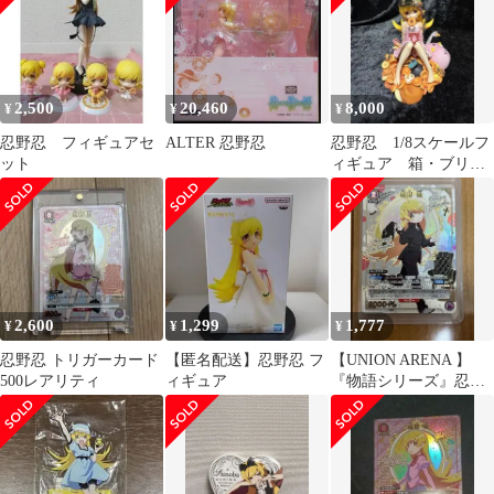
2,500
20,460
8,000
¥
¥
¥
忍野忍 フィギュアセ
ALTER 忍野忍
忍野忍 1/8スケールフ
ット
ィギュア 箱・ブリス
ターなし
2,600
1,299
1,777
¥
¥
¥
忍野忍 トリガーカード
【匿名配送】忍野忍 フ
【UNION ARENA 】
500レアリティ
ィギュア
『物語シリーズ』忍野
忍 【SR★】