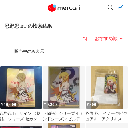
忍野忍 BT の検索結果
並び替え
販売中のみ表示
10,000
9,200
800
¥
¥
¥
忍野忍 BT サイン 〈物
〈物語〉シリーズ セカ
忍野 忍 イメージビジ
語〉シリーズ セカンド
ンドシーズン ビルディ
ュアル アクリルスタ
シーズン ビルディバイ
バイドブライト 忍
ンド