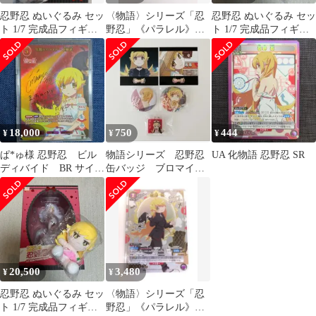
忍野忍 ぬいぐるみ セッ
〈物語〉シリーズ「忍
忍野忍 ぬいぐるみ セッ
ト 1/7 完成品フィギュ
野忍」《パラレル》
ト 1/7 完成品フィギュ
ア[Solarain]
SR★（スーパーレア
ア[Solarain]
★）
18,000
750
444
¥
¥
¥
ぱ*ゅ様 忍野忍 ビル
物語シリーズ 忍野忍
UA 化物語 忍野忍 SR
ディバイド BR サイ
缶バッジ ブロマイ
ン 化物語 物語 生
ド アクリルキーホル
涯のパートナー
ダー ダイソー
20,500
3,480
¥
¥
忍野忍 ぬいぐるみ セッ
〈物語〉シリーズ「忍
ト 1/7 完成品フィギュ
野忍」《パラレル》