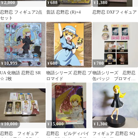
2,000
688
1,380
¥
¥
¥
忍野忍 フィギュア2点
昔話 忍野忍 (R)×4
忍野忍 DXFフィギュア
セット
10,999
600
700
¥
¥
¥
UA 化物語 忍野忍 SR
物語シリーズ 忍野忍 ブ
物語シリーズ 忍野忍
☆ 2枚
ロマイド
缶バッジ ブロマイ
ド アクリルスタンド
ステッカー
10,000
15,000
1,300
¥
¥
¥
忍野忍 フィギュア
忍野忍 ビルディバイ
フィギュア 忍野忍 SQ