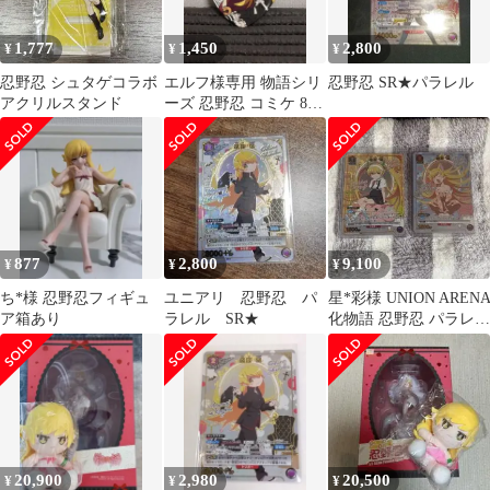
1,777
1,450
2,800
¥
¥
¥
忍野忍 シュタゲコラボ
エルフ様専用 物語シリ
忍野忍 SR★パラレル
アクリルスタンド
ーズ 忍野忍 コミケ 89
缶バッジ
877
2,800
9,100
¥
¥
¥
ち*様 忍野忍フィギュ
ユニアリ 忍野忍 パ
星*彩様 UNION AREN
ア箱あり
ラレル SR★
化物語 忍野忍 パラレル
セット
20,900
2,980
20,500
¥
¥
¥