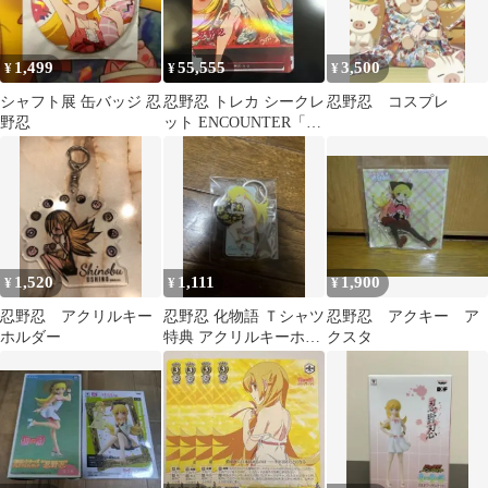
1,499
55,555
3,500
¥
¥
¥
シャフト展 缶バッジ 忍
忍野忍 トレカ シークレ
忍野忍 コスプレ
野忍
ット ENCOUNTER「遭
遇」 MikaPikazo
1,520
1,111
1,900
¥
¥
¥
忍野忍 アクリルキー
忍野忍 化物語 Ｔシャツ
忍野忍 アクキー ア
ホルダー
特典 アクリルキーホル
クスタ
ダー