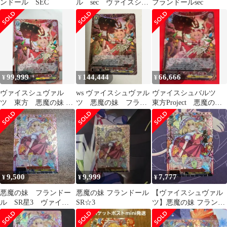
ンドール SEC
ル sec ヴァイスシュ
フランドールsec
ヴァルツ 東方project
99,999
144,444
66,666
¥
¥
¥
ヴァイスシュヴァル
ws ヴァイスシュヴァル
ヴァイスシュバルツ
ツ 東方 悪魔の妹 フ
ツ 悪魔の妹 フラン
東方Project 悪魔の
ランドール SEC/シー
ドール SEC サイン
妹 フランドール
クレット
SEC サイン
9,500
9,999
7,777
¥
¥
¥
悪魔の妹 フランドー
悪魔の妹 フランドール
【ヴァイスシュヴァル
ル SR星3 ヴァイス
SR☆3
ツ】悪魔の妹 フランド
シュバルツ
ール sr