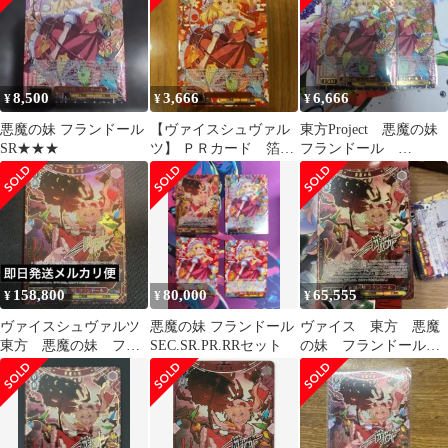
8,500
3,666
6,666
¥
¥
¥
悪魔の妹 フランドール
【ヴァイスシュヴァル
東方Project 悪魔の妹
SR★★★
ツ】 ＰＲカード 箔押
フランドール
し 悪魔の妹 フランド
SR★★★ 星3 パラレ
ール
ル
158,800
80,000
65,555
¥
¥
¥
ヴァイスシュヴァルツ
悪魔の妹 フランドール
ヴァイス 東方 悪魔
東方 悪魔の妹 フラ
SEC.SR.PR.RRセット
の妹 フランドール
ンドール SEC
SEC