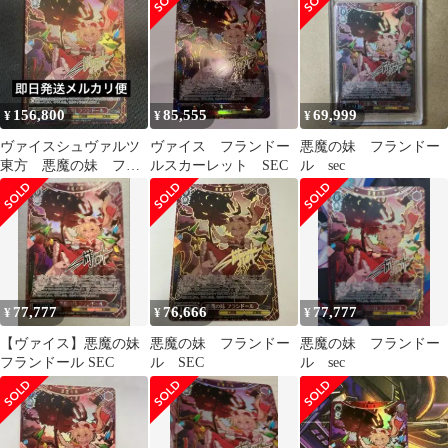
156,800
85,555
69,999
¥
¥
¥
ヴァイスシュヴァルツ
ヴァイス フランドー
悪魔の妹 フランドー
東方 悪魔の妹 フラ
ルスカーレット SEC
ル sec
ンドール SEC サイン
77,777
76,666
77,777
¥
¥
¥
【ヴァイス】悪魔の妹
悪魔の妹 フランドー
悪魔の妹 フランドー
フランドール SEC
ル SEC
ル sec