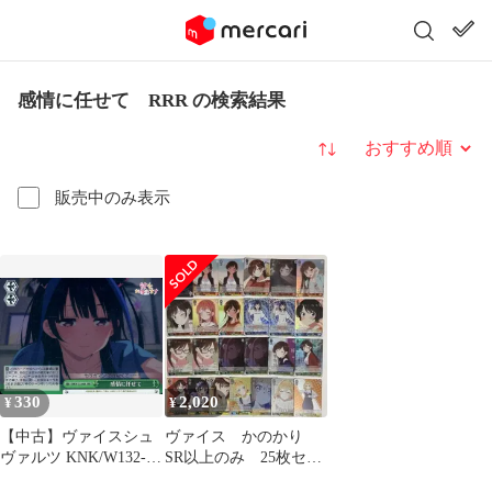
感情に任せて RRR の検索結果
並び替え
販売中のみ表示
330
2,020
¥
¥
【中古】ヴァイスシュ
ヴァイス かのかり
ヴァルツ KNK/W132-
SR以上のみ 25枚セッ
040R[RRR]：(ホロ)感情
ト 747