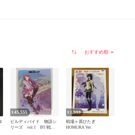
並び替え
45,555
1,999
¥
¥
タ
ビルディバイド 物語シ
戦場ヶ原ひたぎ
リーズ vol.1 BT/戦場
HOMURA Ver.
ヶ原ひたぎ 怪異との出