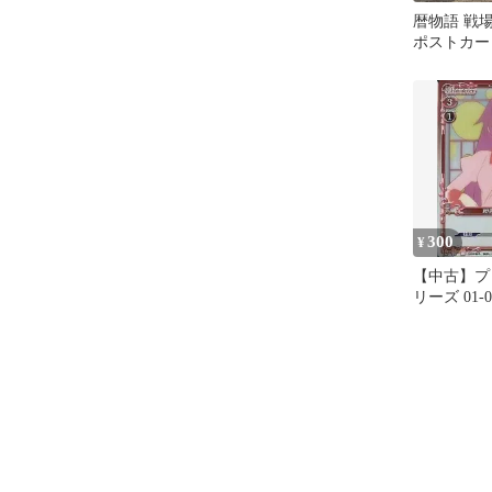
暦物語 戦
ポストカー
300
¥
【中古】プ
リーズ 01-0
戦場ヶ原 