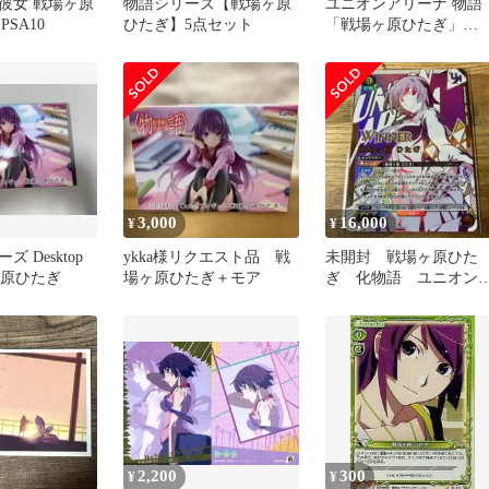
彼女 戦場ヶ原
物語シリーズ【戦場ヶ原
ユニオンアリーナ 物語
PSA10
ひたぎ】5点セット
「戦場ヶ原ひたぎ」
《083》SR（スーパーレ
ア）４枚セット
3,000
16,000
¥
¥
 Desktop
ykka様リクエスト品 戦
未開封 戦場ヶ原ひた
場ヶ原ひたぎ
場ヶ原ひたぎ＋モア
ぎ 化物語 ユニオン
ア winner UR プロモ
2,200
300
¥
¥