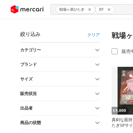
ンツにスキップ
戦場ヶ原ひたぎ
BT
絞り込み
戦場ヶ
クリア
カテゴリー
販売
ブランド
サイズ
販売状況
出品者
9,000
¥
真剣な面持
商品の状態
たぎSPサ