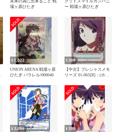
未来の為に出来ること 戦
グッドスマイルカンパニ
場ヶ原ひたぎ
ー 戦場ヶ原ひたぎ
1,322
300
¥
¥
UNION ARENA 戦場ヶ原
【中古】プレシャスメモ
レ
ひたぎ パラレル/000040
リーズ 01-065[R]：(ホロ)
戦場ヶ原 ひたぎ
3,000
300
¥
¥