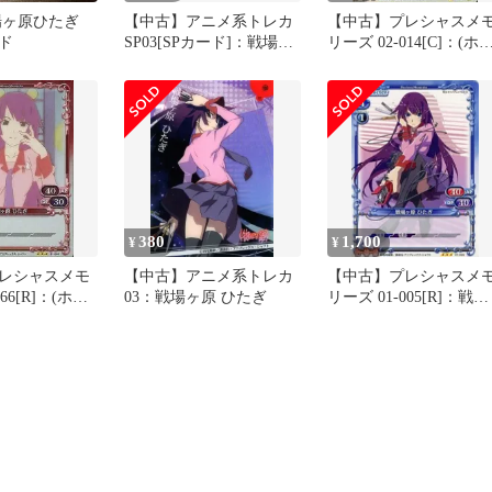
場ヶ原ひたぎ
【中古】アニメ系トレカ
【中古】プレシャスメ
ド
SP03[SPカード]：戦場ヶ
リーズ 02-014[C]：(ホロ
原ひたぎ
戦場ヶ原 ひたぎ
380
1,700
¥
¥
レシャスメモ
【中古】アニメ系トレカ
【中古】プレシャスメ
66[R]：(ホロ)
03：戦場ヶ原 ひたぎ
リーズ 01-005[R]：戦場
ひたぎ
ヶ原 ひたぎ(箔押しサイ
ン入り)