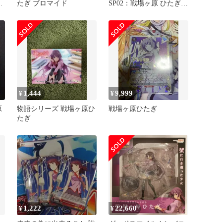
ム
たぎ ブロマイド
SP02：戦場ヶ原 ひたぎ＆
羽川 翼
1,444
9,999
¥
¥
原
物語シリーズ 戦場ヶ原ひ
戦場ヶ原ひたぎ
たぎ
1,222
22,660
¥
¥