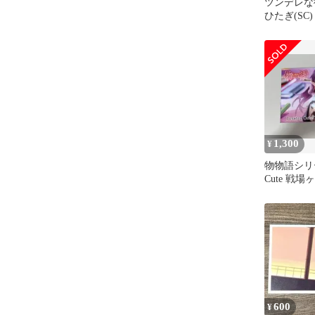
ツンデレな
ひたぎ(SC) 
1,300
¥
物物語シリーズ
Cute 戦
600
¥