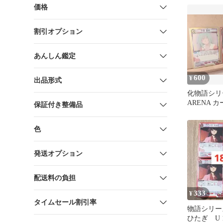
価格
割引オプション
あんしん鑑定
600
¥
出品形式
化物語シリ
ARENA 
保証付き整備品
場ヶ原,神原
色
発送オプション
配送料の負担
333
¥
タイムセール割引率
物語シリー
ひたぎ U 1