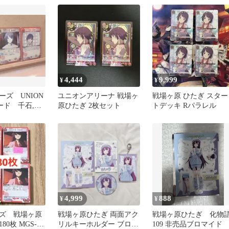
4,444
9,999
¥
¥
ーズ UNION
ユニオンアリーナ 戦場ヶ
戦場ヶ原 ひたぎ スター
カード 千石,戦
原ひたぎ 2枚セット
トデッキ Rパラレル
R 3枚
4,999
888
¥
¥
ズ 戦場ヶ原
戦場ヶ原ひたぎ 両面アク
戦場ヶ原ひたぎ 化物
80枚 MGS-1-
リルキーホルダー ブロマ
109 非売品ブロマイド