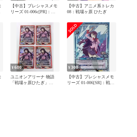
モ
【中古】プレシャスメモ
【中古】アニメ系トレカ
)
リーズ 01-006c[PR]：戦
08：戦場ヶ原 ひたぎ
場ヶ原 ひたぎ
680
300
¥
¥
モ
ユニオンアリーナ 物語
【中古】プレシャスメモ
「戦場ヶ原ひたぎ」
リーズ 01-006[SR]：戦場
《082》SR（スーパーレ
ヶ原 ひたぎ
ア）４枚セット