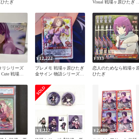
原ひたぎ
Visual 戦場ヶ原ひたぎ 
スビモノガタリ
12,222
333
¥
¥
タリシリーズ
プレメモ 戦場ヶ原ひたぎ
恋人のためなら戦場ヶ
p Cute 戦場ヶ
金サイン 物語シリーズ
ひたぎ
05-001a
1,222
2,480
¥
¥