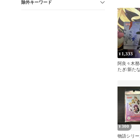
除外キーワード
080
1,333
¥
阿良々木暦
たぎ/新た
語〉
300
¥
物語シリー