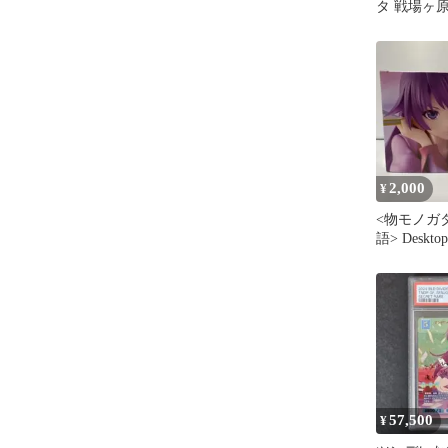
タ 戦場ヶ
2,000
¥
<物モノガ
語> Deskto
原ひたぎ
57,500
¥