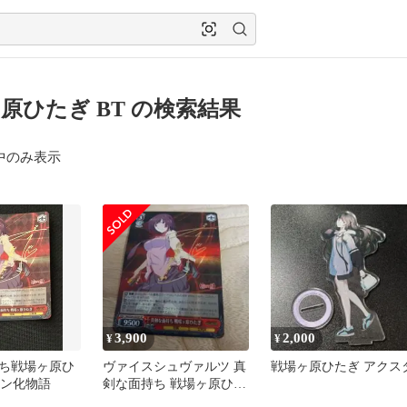
原ひたぎ BT の検索結果
中のみ表示
3,900
2,000
¥
¥
ち戦場ヶ原ひ
ヴァイスシュヴァルツ 真
戦場ヶ原ひたぎ アクス
イン化物語
剣な面持ち 戦場ヶ原ひた
ぎ SP