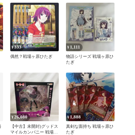
会い
333
1,111
¥
¥
偶然？戦場ヶ原ひたぎ
物語シリーズ 戦場ヶ原ひ
たぎ
26,080
1,888
¥
¥
語
【中古】未開封)グッドス
真剣な面持ち 戦場ヶ原ひ
マイルカンパニー 戦場ヶ
たぎ