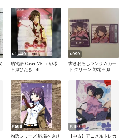
原ひたぎ 1/8[22]
1,480
999
¥
¥
疑
結物語 Cover Visual 戦場
書きおろしランダムカー
4
ヶ原ひたぎ 1/8
ド グリーン 戦場ヶ原ひ
たぎ
600
380
¥
¥
物語シリーズ 戦場ヶ原ひ
【中古】アニメ系トレカ