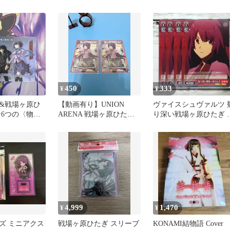
イド 缶バッジ フォト風
カード
450
333
¥
¥
&戦場ヶ原ひ
【動画有り】UNION
ヴァイスシュヴァルツ 
な6つの〈物
ARENA 戦場ヶ原ひたぎ
り深い戦場ヶ原ひたぎ 
化物語 18番1901
枚
4,999
1,470
¥
¥
ズ ミニアクス
戦場ヶ原ひたぎ スリーブ
KONAMI結物語 Cover