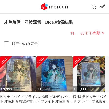
才色兼備 司波深雪 BR の検索結果
並び替え
販売中のみ表示
9,999
16,500
11,611
¥
¥
¥
ビルディバイド ブライ
ふ*ゆ様 ビルディバイ
鶴*岡様 ビルディバイ
ト 才色兼備 司波深雪
ド ブライト 才色兼備
ド ブライト 才色兼備
BR
司波深雪 BR
司波深雪 BR