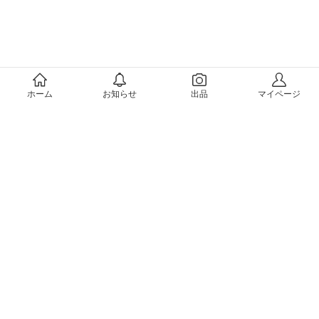
メルカリについて
ホーム
お知らせ
出品
マイページ
会社概要（運営会社）
採用情報
プレスリリース
公式ブログ
プレスキット
メルカリUS
メルカリShops
m department（エムデパ）
ヘルプ
ヘルプセンター（ガイド・お問い合わせ）
メルカリShopsでショップを開設する
メルカリShops ショップ管理画面にログイン
メルカリShops出店者向けガイド
お問い合わせ一覧