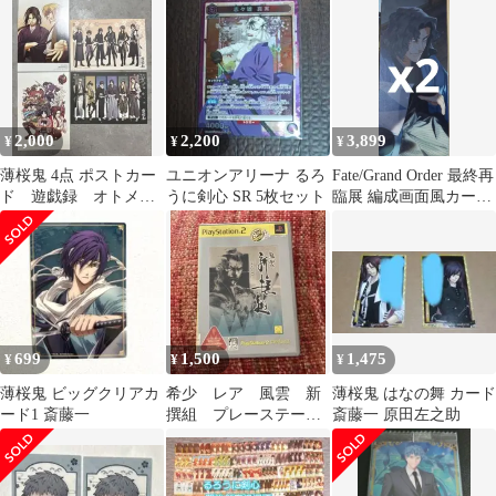
物おまけ付き
人さんイチ押し
2,000
2,200
3,899
¥
¥
¥
薄桜鬼 4点 ポストカー
ユニオンアリーナ るろ
Fate/Grand Order 最終再
ド 遊戯録 オトメイ
うに剣心 SR 5枚セット
臨展 編成画面風カード
ト冬の市
斎藤一
699
1,500
1,475
¥
¥
¥
薄桜鬼 ビッグクリアカ
希少 レア 風雲 新
薄桜鬼 はなの舞 カード
ード1 斎藤一
撰組 プレーステーシ
斎藤一 原田左之助
ョン2 ゲームソフト
幕末 アクション