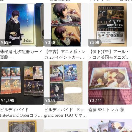
新選組
699
380
500
¥
¥
¥
薄桜鬼 七夕短冊カード
【中古】アニメ系トレ
【値下げ中】アール・
斎藤一
カ 23[イベントカード
デコと英国モダニズム
1]：斎藤一
20世紀文化空間のリ・
デザイン
1,599
555
3,111
¥
¥
¥
ビルディバイド
ビルディバイド Fate
斎藤 SSL トレカ ⑤
Fate/Grand Orderコラ
grand order FGO サマ
ボ カード
ー カード