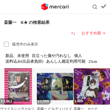
斎藤一 R★ の検索結果
並び替え
販売中のみ表示
新品、未使用
目立った傷や汚れなし
個人
送料込み(出品者負担)
あんしん鑑定利用可能
25cm
3,963
1,999
400
¥
¥
¥
ヴァイスシュヴァルツ
斎藤一 ビルディバイド
斎藤一 カード