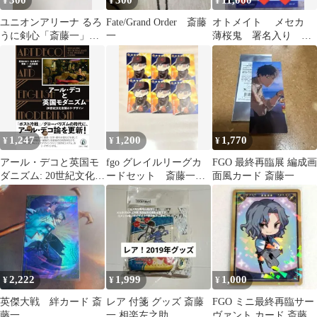
300
300
11,000
¥
¥
¥
ユニオンアリーナ るろ
Fate/Grand Order 斎藤
オトメイト メセカ
うに剣心「斎藤一」
一
薄桜鬼 署名入り レ
R（レア）４枚セッ
ア 斎藤一
ト ST
1,247
1,200
1,770
¥
¥
¥
アール・デコと英国モ
fgo グレイルリーグカ
FGO 最終再臨展 編成画
ダニズム: 20世紀文化空
ードセット 斎藤一
面風カード 斎藤一
間のリ・デザイン 菊池
野球カード
かおり? 松永典子? 齋藤
一; 大田信良
2,222
1,999
1,000
¥
¥
¥
英傑大戦 絆カード 斎
レア 付箋 グッズ 斎藤
FGO ミニ最終再臨サー
藤一
一 相楽左之助
ヴァント カード 斎藤一