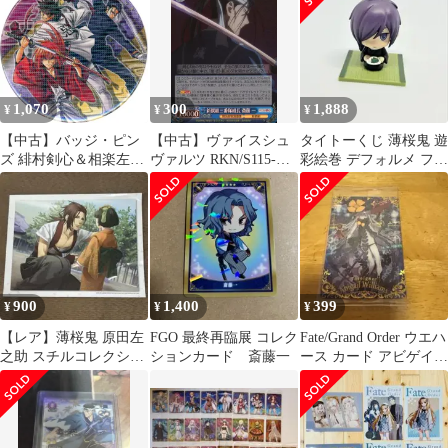
アクリルスタンド
1,070
300
1,888
¥
¥
¥
【中古】バッジ・ピン
【中古】ヴァイスシュ
タイトーくじ 薄桜鬼 遊
ズ 緋村剣心＆相楽左之
ヴァルツ RKN/S115-
彩絵巻 デフォルメ フィ
助＆斎藤一(レア) 「25
079S[SR]：(ホロ)新撰
ギュア 斎藤
周年記念 るろうに剣心
組三番隊組長 斎藤 一
展 コレクション缶バッ
ジ」
900
1,400
399
¥
¥
¥
【レア】薄桜鬼 原田左
FGO 最終再臨展 コレク
Fate/Grand Order ウエハ
之助 スチルコレクショ
ションカード 斎藤一
ース カード アビゲイル
ン カズキヨネ イラスト
＆斎藤一
カード