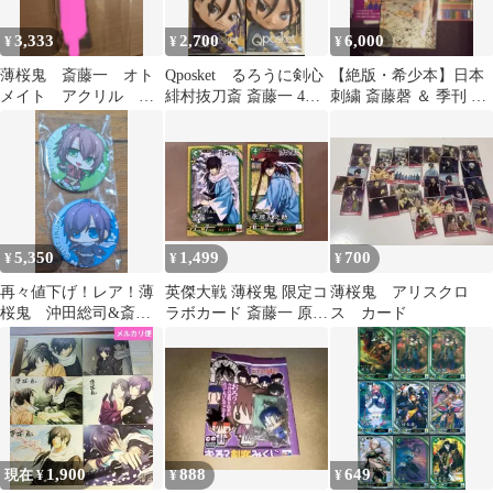
3,333
2,700
6,000
¥
¥
¥
薄桜鬼 斎藤一 オト
Qposket るろうに剣心
【絶版・希少本】日本
メイト アクリル キ
緋村抜刀斎 斎藤一 4点
刺繍 斎藤磬 ＆ 季刊 装
ーホルダー レア
セット
飾デザイン 5冊セット
5,350
1,499
700
¥
¥
¥
再々値下げ！レア！薄
英傑大戦 薄桜鬼 限定コ
薄桜鬼 アリスクロ
桜鬼 沖田総司&斎藤
ラボカード 斎藤一 原田
ス カード
一 缶バッジ
左之助 ✳︎新品セット割
引あり✳︎
1,900
888
649
現在 ¥
¥
¥