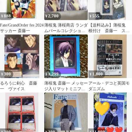
888
2,700
555
¥
¥
¥
Fate/GrandOrder fes 2024
薄桜鬼 薄桜商店 ランダ
【送料込み】薄桜鬼
サッカー 斎藤一
ムパールコレクション
根付け 斎藤一 スト
カード パルカ 斎藤一
ラップ レア 未使用
品
300
3,299
1,800
¥
¥
¥
るろうに剣心 斎藤
薄桜鬼 斎藤一 メッセー
アール・デコと英国モ
一 ヴァイス
ジ入りマットミニフォ
ダニズム
トカード 署名入り レア