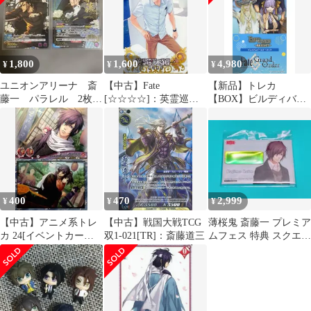
1,800
1,600
4,980
¥
¥
¥
ユニオンアリーナ 斎
【中古】Fate
【新品】トレカ
藤一 パラレル 2枚セ
[☆☆☆☆]：英霊巡
【BOX】ビルディバイ
ット
遊：斎藤一
ド-ブライト- プレミア
ムブースターパック
Fate/Grand Order サマー
イベントスペシャル
400
470
2,999
¥
¥
¥
【中古】アニメ系トレ
【中古】戦国大戦TCG
薄桜鬼 斎藤一 プレミア
カ 24[イベントカード
双1-021[TR]：斎藤道三
ムフェス 特典 スクエア
1]：斎藤一/斎藤一・雪
缶バッジ 非売品 レア②
村千鶴