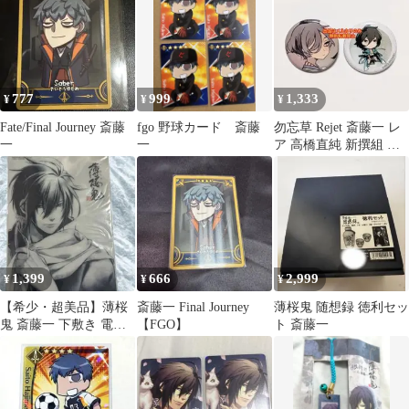
777
999
1,333
¥
¥
¥
Fate/Final Journey 斎藤
fgo 野球カード 斎藤
勿忘草 Rejet 斎藤一 レ
一
一
ア 高橋直純 新撰組 缶
バッジ Rejet 幼少期
1,399
666
2,999
¥
¥
¥
【希少・超美品】薄桜
斎藤一 Final Journey
薄桜鬼 随想録 徳利セッ
鬼 斎藤一 下敷き 電撃
【FGO】
ト 斎藤一
Girl’sStyle 付録 レア