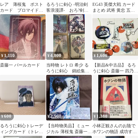
レア 薄桜鬼 ポスト
るろうに剣心 -明治剣
EG43 英傑大戦 カード
カード ブロマイド
客浪漫譚- おろ?剣客
まとめ 武将 黄忠 五徳
④ 斎藤一
みくじ 斎藤一 未使用
姫 小喬 三好長慶 千葉
品
さな子 楊氏 斎藤一 酒
井忠次 9枚 圖041 圖020
玄033 玄015 碧012 碧
013 セガ アーケード
1,110
4,800
1,600
¥
¥
¥
斎藤一 パールカード
当時物 レトロ 希少 る
【新品&中古品】 るろ
ろうに剣心 錦絵集
うに剣心 斎藤一 四乃森
月岡津南作 4種
蒼紫 グッズ
600
2,500
1,380
¥
¥
¥
るろうに剣心トレーデ
【当時物美品】ミュー
小林正観さんのお陰で
ィングカード（トレ
ジカル 薄桜鬼 斎藤一篇
ホワンの物語 成功する
カ）
公式パンフレット 当時
ための50の秘密斎藤一