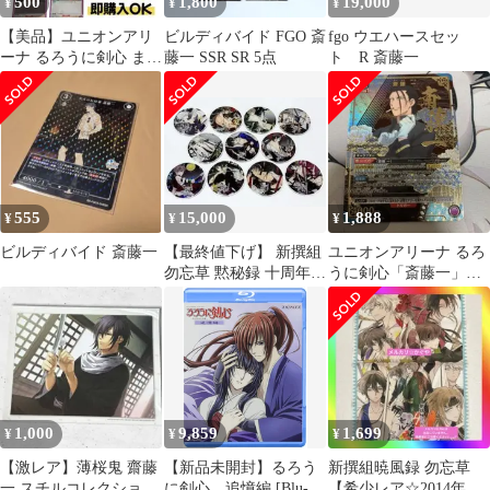
500
1,800
19,000
¥
¥
¥
【美品】ユニオンアリ
ビルディバイド FGO 斎
fgo ウエハースセッ
ーナ るろうに剣心 まと
藤一 SSR SR 5点
ト R 斎藤一
め売り 16枚 緋村剣心
巻町操 R
555
15,000
1,888
¥
¥
¥
ビルディバイド 斎藤一
【最終値下げ】 新撰組
ユニオンアリーナ るろ
勿忘草 黙秘録 十周年記
うに剣心「斎藤一」
念 アクリルコースター
《パラレル》SR★（ス
全11種
ーパーレア★） 紫
1,000
9,859
1,699
¥
¥
¥
【激レア】薄桜鬼 齋藤
【新品未開封】るろう
新撰組暁風録 勿忘草
一 スチルコレクション
に剣心 追憶編 [Blu-
【希少レア☆2014年CD