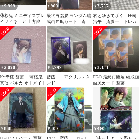
9,999
900
3,555
¥
¥
¥
薄桜鬼 ミニディスプレ
最終再臨展 ランダム編
君とゆきて咲く 庄司
イフィギュア 土方歳三
成画面風カード 斎藤
浩平 斎藤一 トレカ
沖田総司 斎藤一 藤堂
一
原田 風間
2,090
4,999
3,333
¥
¥
¥
K*☂様 斎藤一 薄桜鬼
斎藤一 アクリルスタ
FGO 最終再臨展 編成画
真改 パルカ オトメイト
ンド
面風カード 斎藤一
888
400
400
¥
¥
¥
FGO ウエハース 斎藤一
1477 斎藤一 FGO
【中古】アニメ系トレ