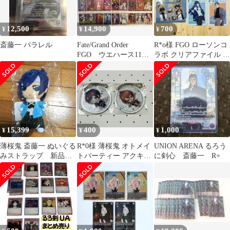
12,500
14,900
700
¥
¥
¥
斎藤一 パラレル
Fate/Grand Order
R*o様 FGO ローソンコ
FGO ウエハース11
ラボ クリアファイル 6
コンプセット
種類7枚セット
15,399
400
1,000
¥
¥
¥
薄桜鬼 斎藤一 ぬいぐる
R*0様 薄桜鬼 オトメイ
UNION ARENA るろう
みストラップ 新品未
トパーティー アクキー
に剣心 斎藤一 R+
開封
沖田総司 斎藤一