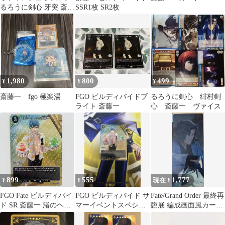
るろうに剣心 牙突 斎藤
SSR1枚 SR2枚
一 SP サイン
1,980
800
499
¥
¥
¥
斎藤一 fgo 極楽湯
FGO ビルディバイドブ
るろうに剣心 緋村剣
ライト 斎藤一
心 斎藤一 ヴァイス
899
555
1,777
¥
¥
現在 ¥
FGO Fate ビルディバイ
FGO ビルディバイド サ
Fate/Grand Order 最終再
ド SR 斎藤一 渚のヘラ
マーイベントスペシャ
臨展 編成画面風カード
ヘラ男
ル SR 渚のヘラヘラ男
斎藤一
斎藤一