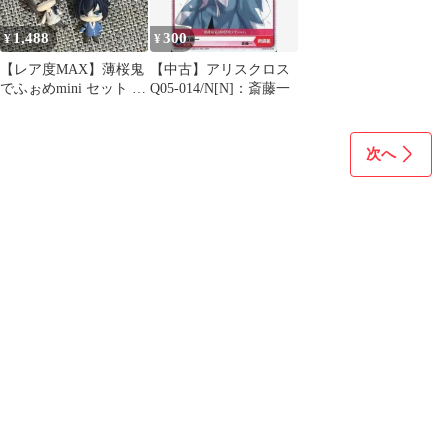
1,488
300
¥
¥
【レア度MAX】薄桜鬼
【中古】アリスクロス
でふぉめmini セット 土
Q05-014/N[N]：斎藤一
方 沖田 斎藤 原田 藤堂
次へ