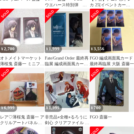
ウエハース特別弾 ト
カ 25[イベントカード
レカ ST18 未開封
1]：斎藤一
2,700
1,999
3,556
¥
¥
¥
オトメイトマーケット
Fate/Grand Order 最終再
FGO 編成画面風カード
薄桜鬼 斎藤一 ミニフォ
臨展 編成画面風カード
最終再臨展 大阪 斎藤一
トカード ノーマル
斎藤一
レア オトふゆ
6,999
1,999
700
¥
¥
¥
レア♡薄桜鬼 斎藤一 ア
非売品⭐︎全種⭐︎るろうに
FGO 斎藤一
クリルアートパネル
剣心 クリアファイル 5
オトメイト 冬の市
枚セット