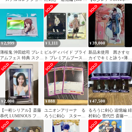
カズキヨネ イラスト オ
ray] 涼風真世 (出演) 岩
全巻購入特典☆非売品
トメイト
男潤子 (出演) 古橋一浩
布ポスター】
(監督) 形式: Blu-ray
2,999
1,111
39,000
¥
¥
¥
薄桜鬼 沖田総司 プレミ
ビルディバイド ブライ
新品未使用 茜さすセ
アムフェス 特典 スクエ
ト プレミアムブースタ
カイでキミと詠う×薄桜
ア缶バッジ 非売品 レア
ーパック 斎藤一
鬼コラボ 斎藤一 ア
SR,SSR
クリルスタンド
2,000
888
47,500
¥
¥
¥
【一桁シリアル】斎藤
ユニオンアリーナ る
るろうに剣心 追憶編 緋
恭代 LUMINOUS フォ
ろうに剣心 スタート
村剣心 雪代巴 斎藤一
トカード マグホ付
デッキプロモ 斎藤一
沖田総司 フィギュア 4
R3枚
体セット