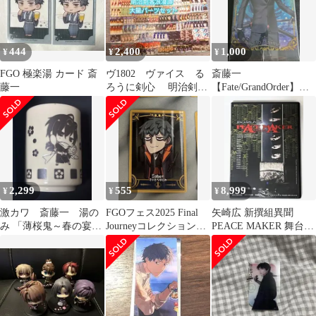
444
2,400
1,000
¥
¥
¥
FGO 極楽湯 カード 斎
ヴ1802 ヴァイス る
斎藤一
藤一
ろうに剣心 明治剣客
【Fate/GrandOrder】ウ
浪漫譚 S115 デッ
エハースカード
キ パーツ
2,299
555
8,999
¥
¥
¥
激カワ 斎藤一 湯の
FGOフェス2025 Final
矢崎広 新撰組異聞
み 「薄桜鬼～春の宴
Journeyコレクションカ
PEACE MAKER 舞台
2012～ 湯のみ
ード斎藤一 斉藤一
DVD 未使用 未視聴 レ
ア