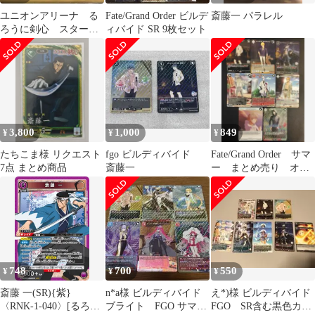
ユニオンアリーナ る
Fate/Grand Order ビルデ
斎藤一 パラレル
ろうに剣心 スタート
ィバイド SR 9枚セット
デッキプロモ 斎藤一
R3枚
3,800
1,000
849
¥
¥
¥
たちこま様 リクエスト
fgo ビルディバイド
Fate/Grand Order サマ
7点 まとめ商品
斎藤一
ー まとめ売り オベ
ロン 斎藤一 SR 等
748
700
550
¥
¥
¥
斎藤 一(SR){紫}
n*a様 ビルディバイド
え*)様 ビルディバイド
〈RNK-1-040〉[るろう
ブライト FGO サマー
FGO SR含む黒色カー