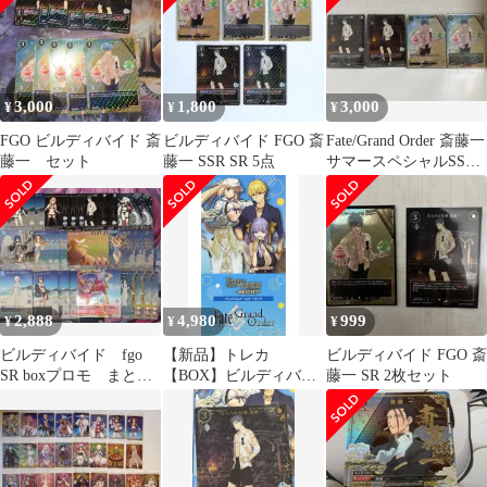
3,000
1,800
3,000
¥
¥
¥
FGO ビルディバイド 斎
ビルディバイド FGO 斎
Fate/Grand Order 斎藤一
藤一 セット
藤一 SSR SR 5点
サマースペシャルSSR
SR 翌日発送
2,888
4,980
999
¥
¥
¥
ビルディバイド fgo
【新品】トレカ
ビルディバイド FGO 斎
SR boxプロモ まとめ
【BOX】ビルディバイ
藤一 SR 2枚セット
売り
ド-ブライト- プレミア
ムブースターパック
Fate/Grand Order サマー
イベントスペシャル