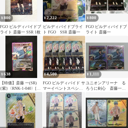
800
2,222
800
¥
¥
¥
FGO ビルディバイドブ
ビルディバイドブライ
FGO ビルディバイドブ
ライト 斎藤一 SSR 1枚
ト FGO SSR 斎藤一
ライト 斎藤一
638
4,500
1,111
¥
¥
¥
【特価】斎藤 一(SR)
FGO ビルディバイド サ
ユニオンアリーナ る
{紫}〈RNK-1-040〉[る
マーイベントスペシャ
ろうに剣心 斎藤一
ろうに剣心 －明治剣客
ル SR 斎藤一 10枚
SR 2枚
浪漫譚－]ユニアリ ユ
ニオンアリーナ