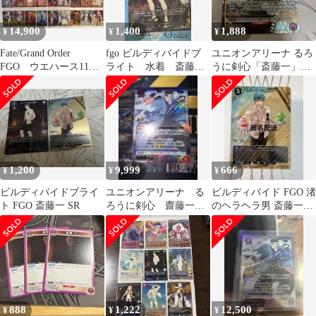
14,900
1,400
1,888
¥
¥
¥
Fate/Grand Order
fgo ビルディバイドブ
ユニオンアリーナ るろ
FGO ウエハース11
ライト 水着 斎藤
うに剣心「斎藤一」
コンプセット
一 SSR
《パラレル》SR★（ス
ーパーレア★） 紫
1,200
9,999
666
¥
¥
¥
ビルディバイドブライ
ユニオンアリーナ る
ビルディバイド FGO 渚
ト FGO 斎藤一 SR
ろうに剣心 齋藤一
のヘラヘラ男 斎藤一
星2 パラレル
SR
888
1,222
12,500
¥
¥
¥