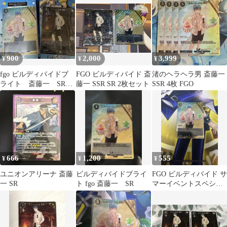
900
2,000
3,999
¥
¥
¥
fgo ビルディバイドブ
FGO ビルディバイド 斎
渚のヘラヘラ男 斎藤一
ライト 斎藤一 SR2
藤一 SSR SR 2枚セット
SSR 4枚 FGO
枚セット
666
1,200
555
¥
¥
¥
ユニオンアリーナ 斎藤
ビルディバイドブライ
FGO ビルディバイド サ
一 SR
ト fgo 斎藤一 SR
マーイベントスペシャ
ル SR 渚のヘラヘラ男
斎藤一