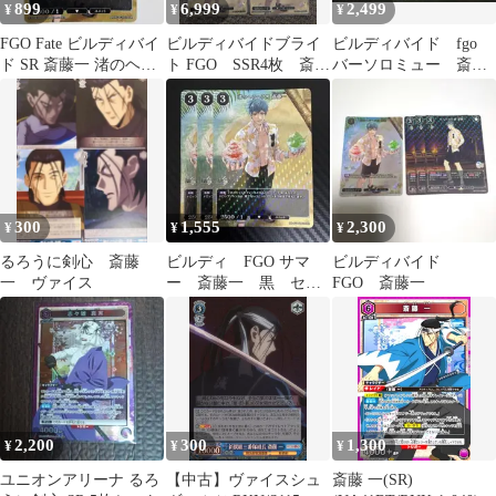
899
6,999
2,499
¥
¥
¥
FGO Fate ビルディバイ
ビルディバイドブライ
ビルディバイド fgo
ド SR 斎藤一 渚のヘラ
ト FGO SSR4枚 斎藤
バーソロミュー 斎藤
ヘラ男
一
一 SSR
300
1,555
2,300
¥
¥
¥
るろうに剣心 斎藤
ビルディ FGO サマ
ビルディバイド
一 ヴァイス
ー 斎藤一 黒 セッ
FGO 斎藤一
ト
2,200
300
1,300
¥
¥
¥
ユニオンアリーナ るろ
【中古】ヴァイスシュ
斎藤 一(SR)