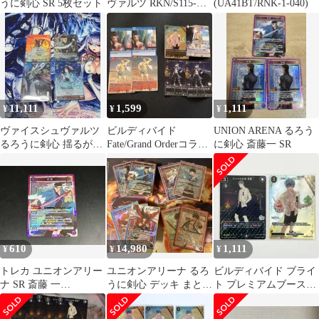
うに剣心 SR 5枚セット
ヴァルツ RKN/S115-
(UA41BT/RNK-1-040)
079S[SR]：(ホロ)新撰
組三番隊組長 斎藤 一
11,111
1,599
1,111
¥
¥
¥
ヴァイスシュヴァルツ
ビルディバイド
UNION ARENA るろう
るろうに剣心 揺るがな
Fate/Grand Orderコラ
に剣心 斎藤一 SR
い信念
ボ カード
610
14,980
1,111
¥
¥
¥
トレカ ユニオンアリー
ユニオンアリーナ るろ
ビルディバイド ブライ
ナ SR 斎藤 一
うに剣心 デッキ まとめ
ト プレミアムブースタ
UA41BT/RNK-1-040 る
売り
ーパック 斎藤一
ろうに剣心
SR,SSR