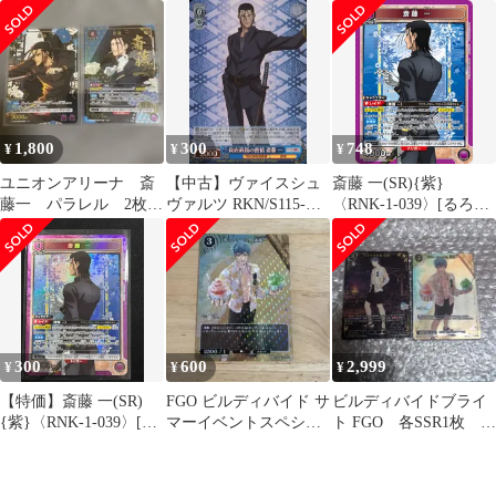
に剣心 －明治剣客浪漫
イベントスペシャル
ドまとめ
譚－]ユニオンアリーナ
SR6枚セッ
1,800
300
748
¥
¥
¥
ユニオンアリーナ 斎
【中古】ヴァイスシュ
斎藤 一(SR){紫}
藤一 パラレル 2枚セ
ヴァルツ RKN/S115-
〈RNK-1-039〉[るろう
ット
077S[SR]：(ホロ)政府
に剣心 －明治剣客浪漫
直属の密偵 斎藤 一
譚－]ユニオンアリーナ
300
600
2,999
¥
¥
¥
【特価】斎藤 一(SR)
FGO ビルディバイド サ
ビルディバイドブライ
{紫}〈RNK-1-039〉[る
マーイベントスペシャ
ト FGO 各SSR1枚 斎
ろうに剣心 －明治剣客
ル SR 渚のヘラヘラ男
藤一
浪漫譚－]ユニオンアリ
斎藤一
ーナ