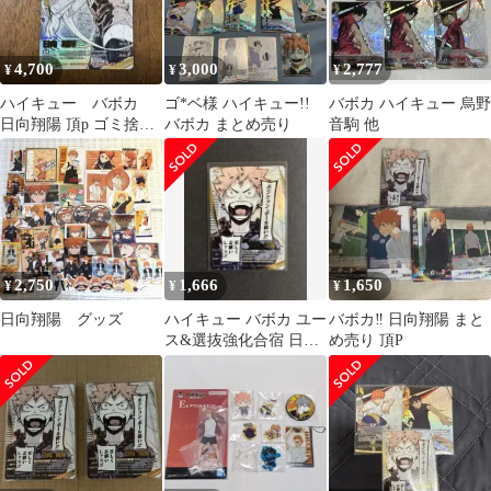
4,700
3,000
2,777
¥
¥
¥
ハイキュー バボカ
ゴ*ベ様 ハイキュー!!
バボカ ハイキュー 烏野
日向翔陽 頂p ゴミ捨て
バボカ まとめ売り
音駒 他
場の決戦
2,750
1,666
1,650
¥
¥
¥
日向翔陽 グッズ
ハイキュー バボカ ユー
バボカ‼︎ 日向翔陽 まと
ス&選抜強化合宿 日向
め売り 頂P
翔陽 頂P 1枚