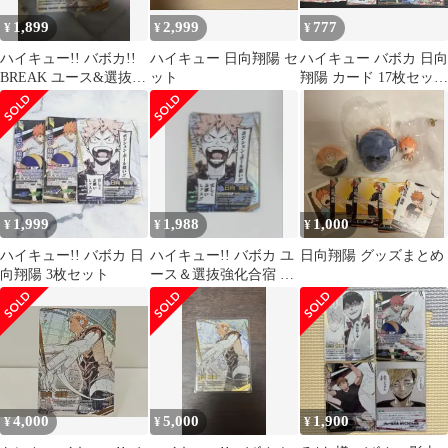
1,899
2,999
777
¥
¥
¥
ハイキュー!! バボカ!!
ハイキュー 日向翔陽 セ
ハイキュー バボカ 日向
BREAK ユース&選抜強
ット
翔陽 カード 17枚セット
化合宿 頂P 影山飛雄
N P R NP 頂
1,999
1,988
1,000
¥
¥
¥
ハイキュー!! バボカ 日
ハイキュー!! バボカ ユ
日向翔陽 グッズまとめ
向翔陽 3枚セット
ース＆選抜強化合宿 日
向翔陽 頂P
4,000
5,000
1,900
¥
¥
¥