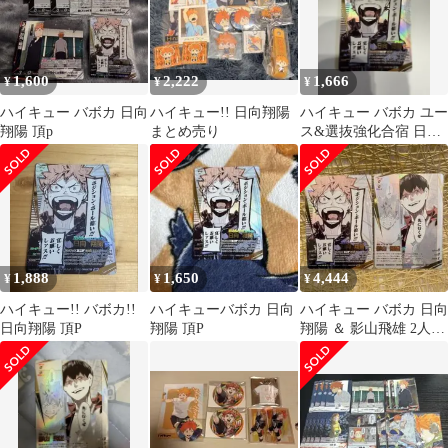
(出演) 満仲勧 (監督) 形
式: Blu-ray
1,600
2,222
1,666
¥
¥
¥
ハイキュー バボカ 日向
ハイキュー!! 日向翔陽
ハイキュー バボカ ユー
翔陽 頂p
まとめ売り
ス&選抜強化合宿 日向
翔陽 頂P
1,888
1,650
4,444
¥
¥
¥
ハイキュー!! バボカ!!
ハイキューバボカ 日向
ハイキュー バボカ 日向
日向翔陽 頂P
翔陽 頂P
翔陽 ＆ 影山飛雄 2人セ
ット 頂P