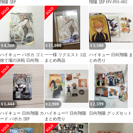
翔陽 頂P
翔陽 頂P HV-P01-002
4,300
15,000
3,500
¥
¥
¥
ハイキュー バボカ ゴミ
一一様 リクエスト 2点
ハイキュー 日向翔陽 ま
捨て場の決戦 日向翔陽
まとめ商品
とめ売り
頂P
1,444
2,900
2,599
¥
¥
¥
ハイキュー 日向翔陽 カ
ハイキュー!! 日向翔陽
日向翔陽 グッズセット
ード バボカ 頂P
まとめ売り