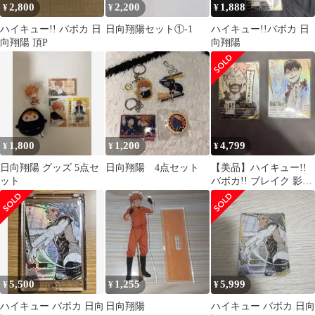
2,800
2,200
1,888
¥
¥
¥
ハイキュー!! バボカ 日
日向翔陽セット①-1
ハイキュー!!バボカ 日
向翔陽 頂P
向翔陽
1,800
1,200
4,799
¥
¥
¥
日向翔陽 グッズ 5点セ
日向翔陽 4点セット
【美品】ハイキュー!!
ット
バボカ!! ブレイク 影山
飛雄 日向翔陽 頂P
5,500
1,255
5,999
¥
¥
¥
ハイキュー バボカ 日向
日向翔陽
ハイキュー バボカ 日向