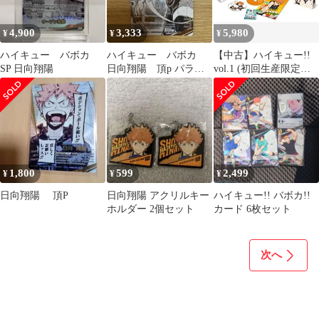
4,900
3,333
5,980
¥
¥
¥
ハイキュー バボカ
ハイキュー バボカ
【中古】ハイキュー!!
SP 日向翔陽
日向翔陽 頂p パラレ
vol.1 (初回生産限定版)
ル
【イベント無料参加抽
選応募券付き】 [DVD]
9jupf8b
1,800
599
2,499
¥
¥
¥
日向翔陽 頂P
日向翔陽 アクリルキー
ハイキュー!! バボカ!!
ホルダー 2個セット
カード 6枚セット
次へ