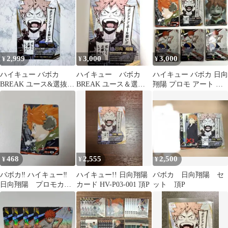
2,999
3,000
3,000
¥
¥
¥
ハイキュー バボカ
ハイキュー バボカ
ハイキュー バボカ 日向
BREAK ユース&選抜強
BREAK ユース＆選抜
翔陽 プロモ アート 頂
化合宿 頂P 日向翔陽
強化合宿 日向翔陽 頂
頂P
P
468
2,555
2,500
¥
¥
¥
バボカ‼︎ ハイキュー‼︎
ハイキュー!! 日向翔陽
バボカ 日向翔陽 セ
日向翔陽 プロモカー
カード HV-P03-001 頂P
ット 頂P
ド