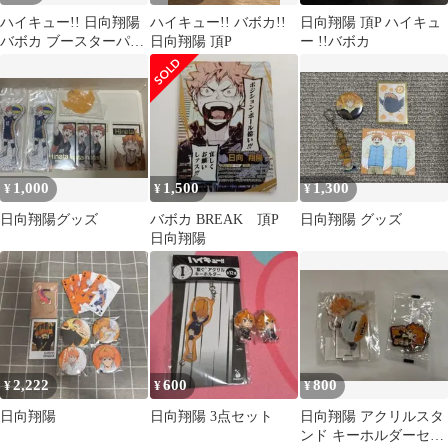
ハイキュー!! 日向翔陽
ハイキュー!! バボカ!!
日向翔陽 頂P ハイキュ
バボカ ブースターパッ
日向翔陽 頂P
ー !!バボカ
ク ユース＆選抜強化合
宿
1,000
1,500
1,300
¥
¥
¥
日向翔陽グッズ
バボカ BREAK 頂P
日向翔陽 グッズ
日向翔陽
2,222
600
800
¥
¥
¥
日向翔陽
日向翔陽 3点セット
日向翔陽 アクリルスタ
ンド キーホルダーセッ