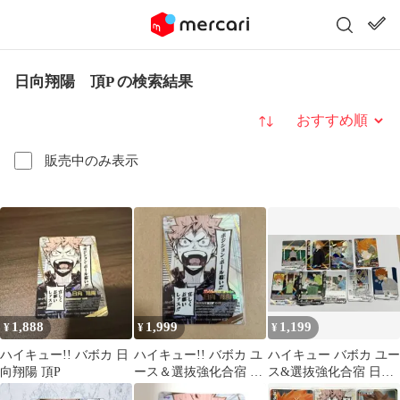
日向翔陽 頂P の検索結果
並び替え
販売中のみ表示
1,888
1,999
1,199
¥
¥
¥
ハイキュー!! バボカ 日
ハイキュー!! バボカ ユ
ハイキュー バボカ ユー
向翔陽 頂P
ース＆選抜強化合宿 日
ス&選抜強化合宿 日向
向翔陽 頂P
翔陽