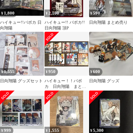
1,800
2,100
590
¥
¥
¥
ハイキュー!!バボカ 日
ハイキュー!! バボカ!!
日向翔陽 まとめ売り
向翔陽
日向翔陽 頂P
1,555
950
600
¥
¥
¥
日向翔陽 グッズセット
ハイキュー！！バボ
日向翔陽 グッズ
カ 日向翔陽 まとめ
売り
999
1,555
5,300
¥
¥
¥