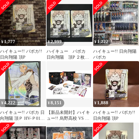
ト
1,777
2,999
1,222
¥
¥
¥
ハイキュー!! バボカ!!
ハイキュー バボカ
ハイキュー!! 日向翔陽
日向翔陽 頂P
日向翔陽 頂P ２枚セ
バボカ
ット
4,222
8,151
1,888
¥
¥
¥
ハイキュー!! バボカ 日
【新品未開封】ハイキ
ハイキュー!! バボカ!!
向翔陽 頂Ｐ HV-Ｐ01-
ュー!! 烏野高校 VS 白
日向翔陽 頂P
002
鳥沢学園高校 Vol.1(初
回生産限定版) [Blu-ray]
村瀬歩 (出演) 石川界人