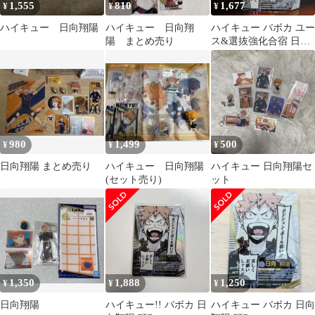
1,555
810
1,677
¥
¥
¥
ハイキュー 日向翔陽
ハイキュー 日向翔
ハイキュー バボカ ユー
陽 まとめ売り
ス&選抜強化合宿 日向
翔陽 頂P 1枚
980
1,499
500
¥
¥
¥
日向翔陽 まとめ売り
ハイキュー 日向翔陽
ハイキュー 日向翔陽セ
(セット売り)
ット
1,350
1,888
1,250
¥
¥
¥
日向翔陽
ハイキュー!! バボカ 日
ハイキュー バボカ 日向