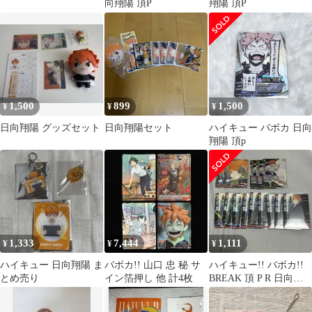
向翔陽 頂P
翔陽 頂P
1,500
899
1,500
¥
¥
¥
日向翔陽 グッズセット
日向翔陽セット
ハイキュー バボカ 日向
翔陽 頂p
1,333
7,444
1,111
¥
¥
¥
ハイキュー 日向翔陽 ま
バボカ!! 山口 忠 秘 サ
ハイキュー!! バボカ!!
とめ売り
イン箔押し 他 計4枚
BREAK 頂 P R 日向翔
陽 14点