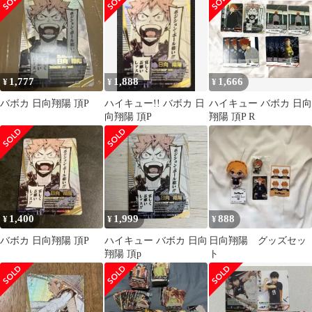
うSP 宮侑S
1,777
1,888
1,666
¥
¥
¥
バボカ 日向翔陽 頂P
ハイキュー!! バボカ 日
ハイキュー バボカ 日向
向翔陽 頂P
翔陽 頂P R
1,400
1,999
888
¥
¥
¥
バボカ 日向翔陽 頂P
ハイキュー バボカ 日向
日向翔陽 グッズセッ
翔陽 頂p
ト