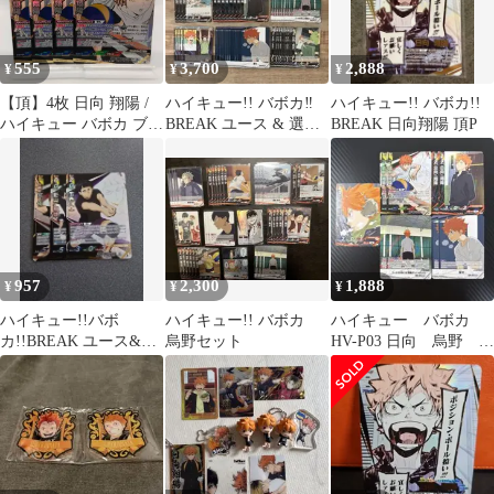
555
3,700
2,888
¥
¥
¥
【頂】4枚 日向 翔陽 /
ハイキュー!! バボカ‼︎
ハイキュー!! バボカ!!
ハイキュー バボカ ブレ
BREAK ユース & 選抜
BREAK 日向翔陽 頂P
イク 3弾 ユース＆選抜
強化合宿 日向翔陽セ
強化合宿 / Haikyu!!
ット
Baboca BREAK HV-P03
P
957
2,300
1,888
¥
¥
¥
ハイキュー!!バボ
ハイキュー!! バボカ
ハイキュー バボカ
カ!!BREAK ユース&選
烏野セット
HV-P03 日向 烏野 擬
抜強化合宿 107枚セッ
似ユース セット
ト