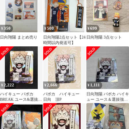
350
500
699
¥
¥
¥
日向翔陽 まとめ売り
日向翔陽2点セット【24
日向翔陽 3点セット
時間以内発送可】
2,222
2,666
1,111
¥
¥
¥
ハイキュー バボカ
バボカ ハイキュー
日向翔陽 バボカ ハイキ
BREAK ユース&選抜強
日向 頂P
ュー ユース＆選抜強化
化合宿 頂P 日向翔陽
合宿 頂P