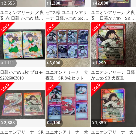
2,555
1,200
42,000
¥
¥
¥
ユニオンアリーナ 犬夜
ゼ*ス様 ユニオンアリ
ユニオンアリーナ 犬夜
叉 赤 日暮 かごめ 桔梗
ーナ 日暮かごめ SR 犬
叉 日暮かごめ SR 星
sr 2枚セット
夜叉
2 パラレル
1,111
5,000
1,299
¥
¥
¥
日暮かごめ 2枚 プロモ
ユニオンアリーナ 犬
ユニオンアリーナ 日暮
S2026063010
夜叉 SR 8枚セット
かごめ SR 犬夜叉
2,888
2,100
1,350
¥
¥
¥
ユニオンアリーナ SR
ユニオンアリーナ 犬
ユニオンアリーナ 犬