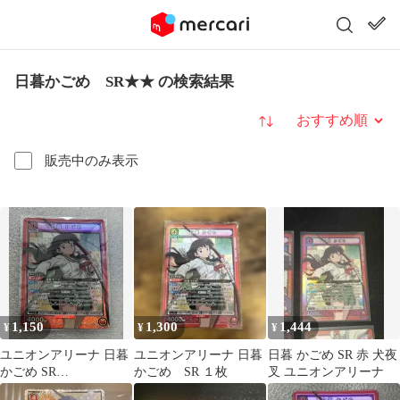
日暮かごめ SR★★ の検索結果
並び替え
販売中のみ表示
1,150
1,300
1,444
¥
¥
¥
ユニオンアリーナ 日暮
ユニオンアリーナ 日暮
日暮 かごめ SR 赤 犬夜
かごめ SR
かごめ SR １枚
叉 ユニオンアリーナ
UA50BT/IYS-1-066 犬