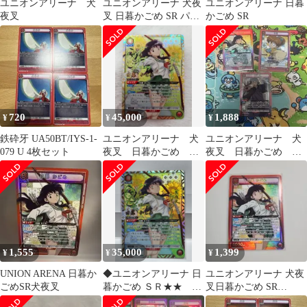
ユニオンアリーナ 犬
ユニオンアリーナ 犬夜
ユニオンアリーナ 日暮
夜叉
叉 日暮かごめ SR パラ
かごめ SR
レル セット
720
45,000
1,888
¥
¥
¥
鉄砕牙 UA50BT/IYS-1-
ユニオンアリーナ 犬
ユニオンアリーナ 犬
079 U 4枚セット
夜叉 日暮かごめ
夜叉 日暮かごめ 七
SR★★ パラレル 星2
宝 弥勒 sr 3枚セット
サイン
1,555
35,000
1,399
¥
¥
¥
UNION ARENA 日暮か
◆ユニオンアリーナ 日
ユニオンアリーナ 犬夜
ごめSR犬夜叉
暮かごめ ＳＲ★★ パ
叉日暮かごめ SR
ラレル 犬夜叉
UA50BT/IYS-1-066