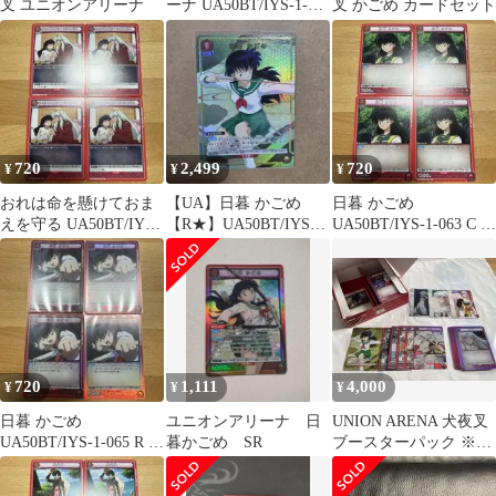
叉 ユニオンアリーナ
ーナ UA50BT/IYS-1-
叉 かごめ カードセット
066[SR]：(キラ)日暮 か
ごめ
720
2,499
720
¥
¥
¥
おれは命を懸けておま
【UA】日暮 かごめ
日暮 かごめ
えを守る UA50BT/IYS-
【R★】UA50BT/IYS-1-
UA50BT/IYS-1-063 C 4
1-076 U 4枚セット
065
枚セット
720
1,111
4,000
¥
¥
¥
日暮 かごめ
ユニオンアリーナ 日
UNION ARENA 犬夜叉
UA50BT/IYS-1-065 R 4
暮かごめ SR
ブースターパック ※開
枚セット
封済セット おまけ空箱
付き