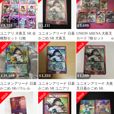
8,555
1,111
3,699
¥
¥
¥
ユニアリ 犬夜叉 SR 全
ユニオンアリーナ 日暮
UNION ARENA 犬夜叉
種類セット 12枚
かごめ SR 犬夜叉
カード 7枚セット sr
39,999
1,333
1,599
¥
¥
¥
ユニオンアリーナ 日暮
ユニオンアリーナ 日暮
ユニオンアリーナ 犬夜
かごめ SRパラレル
かごめ SR ユニアリ
叉日暮かごめ SR
UA50BT/IYS-1-066