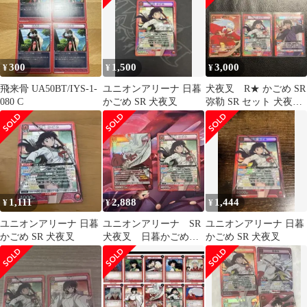
300
1,500
3,000
¥
¥
¥
飛来骨 UA50BT/IYS-1-
ユニオンアリーナ 日暮
犬夜叉 R★ かごめ SR
080 C
かごめ SR 犬夜叉
弥勒 SR セット 犬夜
叉 パラレル
1,111
2,888
1,444
¥
¥
¥
ユニオンアリーナ 日暮
ユニオンアリーナ SR
ユニオンアリーナ 日暮
かごめ SR 犬夜叉
犬夜叉 日暮かごめ
かごめ SR 犬夜叉
各1枚 セット