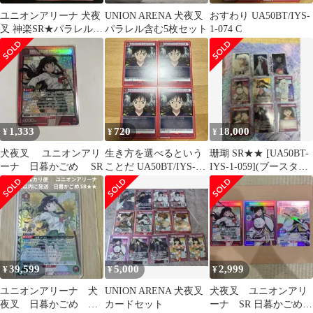
ユニオンアリーナ 犬夜
UNION ARENA 犬夜叉
おすわり UA50BT/IYS-
叉 神楽SR★パラレルカ
パラレル含む5枚セット
1-074 C
ードセット【超美品】
1,333
720
18,000
¥
¥
¥
犬夜叉 ユニオンアリ
生き方を選べるという
珊瑚 SR★★ [UA50BT-
ーナ 日暮かごめ SR
ことだ UA50BT/IYS-1-
IYS-1-059](ブースター
073 U 4枚セット
パック犬夜叉
39,599
5,000
2,999
¥
¥
¥
ユニオンアリーナ 犬
UNION ARENA 犬夜叉
犬夜叉 ユニオンアリ
夜叉 日暮かごめ
カードセット
ーナ SR 日暮かごめ