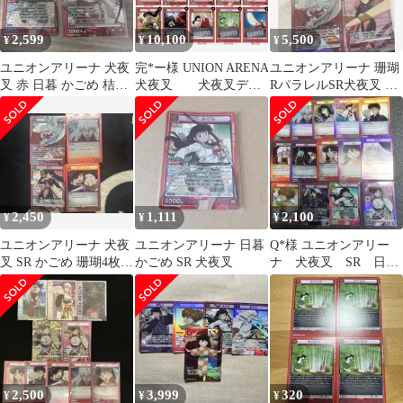
2,599
10,100
5,500
¥
¥
¥
ユニオンアリーナ 犬夜
完*ー様 UNION ARENA
ユニオンアリーナ 珊瑚
叉 赤 日暮 かごめ 桔梗
犬夜叉 犬夜叉デッ
RパラレルSR犬夜叉 か
sr 2枚セット
キ
ごめ 殺生丸 4枚セット
2,450
1,111
2,100
¥
¥
¥
ユニオンアリーナ 犬夜
ユニオンアリーナ 日暮
Q*︎様 ユニオンアリー
叉 SR かごめ 珊瑚4枚セ
かごめ SR 犬夜叉
ナ 犬夜叉 SR 日暮
ット
かごめ
2,500
3,999
320
¥
¥
¥