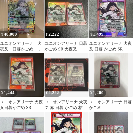
夜叉
48,000
2,222
1,499
¥
¥
¥
ユニオンアリーナ 犬
ユニオンアリーナ 日暮
ユニオンアリーナ 犬夜
夜叉 日暮かごめ
かごめ SR 犬夜叉
叉 日暮 かごめ SR
SR★★ パラレル 星2
サイン
1,444
2,222
1,200
¥
¥
¥
ユニオンアリーナ 犬夜
ユニオンアリーナ 犬夜
ユニオンアリーナ 日暮
叉日暮かごめ SR
叉 赤 日暮 かごめ 桔梗
かごめ
UA50BT/IYS-1-066
sr 2枚セット