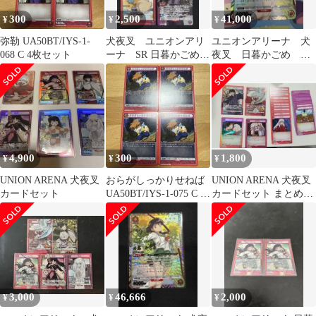
300
2,500
41,000
¥
¥
¥
弥勒 UA50BT/IYS-1-
犬夜叉 ユニオンアリ
ユニオンアリーナ 犬
068 C 4枚セット
ーナ SR 日暮かごめ
夜叉 日暮かごめ
神楽 七宝 奈落
SR★★ パラレル 星2
サイン
4,900
300
1,800
¥
¥
¥
UNION ARENA 犬夜叉
おらがしっかりせねば
UNION ARENA 犬夜叉
カードセット
UA50BT/IYS-1-075 C 4
カードセット まとめ売
枚セット
り
3,000
46,666
2,000
¥
¥
¥