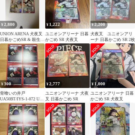
2,800
1,222
2,200
¥
¥
¥
UNION ARENA 犬夜叉
ユニオンアリーナ 日暮
犬夜叉 ユニオンアリ
日暮かごめSR & 殺生丸
かごめ SR 犬夜叉
ーナ 日暮かごめ SR 2枚
パラレルR★
300
2,777
1,000
¥
¥
¥
骨喰いの井戸
ユニオンアリーナ 犬夜
ユニオンアリーナ 日暮
UA50BT/IYS-1-072 U 2
叉 日暮かごめ SR
かごめ SR 犬夜叉
枚セット