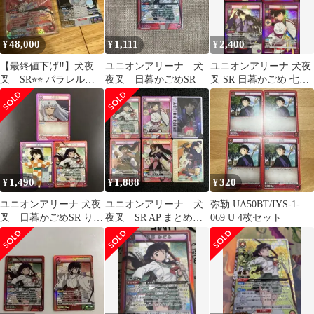
48,000
1,111
2,400
¥
¥
¥
【最終値下げ‼️】犬夜
ユニオンアリーナ 犬
ユニオンアリーナ 犬夜
叉 SR⭐︎⭐︎ パラレル
夜叉 日暮かごめSR
叉 SR 日暮かごめ 七宝
ユリオンアリーナ
奈落 神楽 まとめ売 お
まけ付
1,490
1,888
320
¥
¥
¥
ユニオンアリーナ 犬夜
ユニオンアリーナ 犬
弥勒 UA50BT/IYS-1-
叉 日暮かごめSR りん
夜叉 SR AP まとめ売
069 U 4枚セット
SE
り 6枚