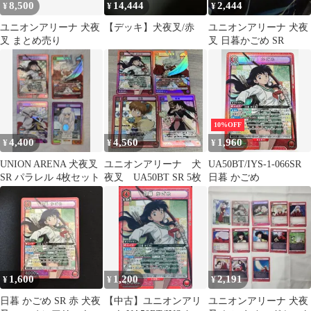
8,500
14,444
2,444
¥
¥
¥
ユニオンアリーナ 犬夜
【デッキ】犬夜叉/赤
ユニオンアリーナ 犬夜
叉 まとめ売り
叉 日暮かごめ SR
10%OFF
4,400
4,560
1,960
¥
¥
¥
UNION ARENA 犬夜叉
ユニオンアリーナ 犬
UA50BT/IYS-1-066SR
SR パラレル 4枚セット
夜叉 UA50BT SR 5枚
日暮 かごめ
1,600
1,200
2,191
¥
¥
¥
日暮 かごめ SR 赤 犬夜
【中古】ユニオンアリ
ユニオンアリーナ 犬夜