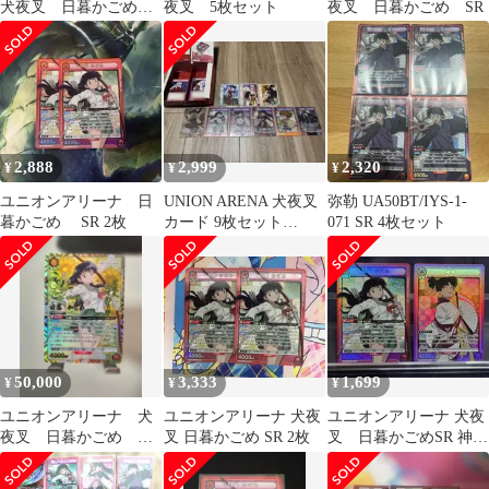
犬夜叉 日暮かごめ
夜叉 5枚セット
夜叉 日暮かごめ SR
各1枚 セット
2,888
2,999
2,320
¥
¥
¥
ユニオンアリーナ 日
UNION ARENA 犬夜叉
弥勒 UA50BT/IYS-1-
暮かごめ SR 2枚
カード 9枚セット
071 SR 4枚セット
【SR☆.SR.AP他】
50,000
3,333
1,699
¥
¥
¥
ユニオンアリーナ 犬
ユニオンアリーナ 犬夜
ユニオンアリーナ 犬夜
夜叉 日暮かごめ
叉 日暮かごめ SR 2枚
叉 日暮かごめSR 神楽
SR★★ パラレル 星2
SR
サイン