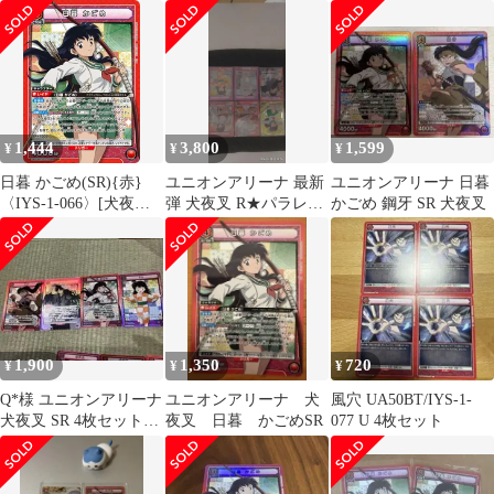
SR★★ パラレル 星2
殺生丸 神楽
サイン
1,444
3,800
1,599
¥
¥
¥
日暮 かごめ(SR){赤}
ユニオンアリーナ 最新
ユニオンアリーナ 日暮
〈IYS-1-066〉[犬夜叉
弾 犬夜叉 R★パラレル
かごめ 鋼牙 SR 犬夜叉
【UA50BT】]ユニアリ
日暮かごめ SR5枚犬夜
叉他
1,900
1,350
720
¥
¥
¥
Q*︎様 ユニオンアリーナ
ユニオンアリーナ 犬
風穴 UA50BT/IYS-1-
犬夜叉 SR 4枚セット
夜叉 日暮 かごめSR
077 U 4枚セット
おまけ付き