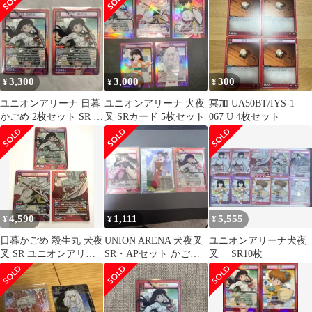
3,300
3,000
300
¥
¥
¥
ユニオンアリーナ 日暮
ユニオンアリーナ 犬夜
冥加 UA50BT/IYS-1-
かごめ 2枚セット SR ユ
叉 SRカード 5枚セット
067 U 4枚セット
ニアリ
4,590
1,111
5,555
¥
¥
¥
日暮かごめ 殺生丸 犬夜
UNION ARENA 犬夜叉
ユニオンアリーナ犬夜
叉 SR ユニオンアリー
SR・APセット かご
叉 SR10枚
ナ 犬夜叉
め、珊瑚