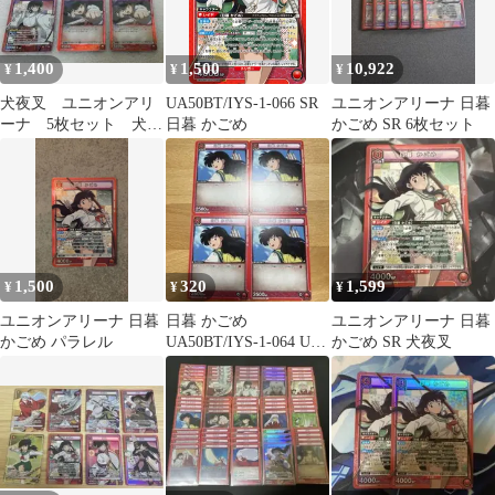
1,400
1,500
10,922
¥
¥
¥
犬夜叉 ユニオンアリ
UA50BT/IYS-1-066 SR
ユニオンアリーナ 日暮
ーナ 5枚セット 犬夜
日暮 かごめ
かごめ SR 6枚セット
叉 日暮かごめ 桔梗
1,500
320
1,599
¥
¥
¥
ユニオンアリーナ 日暮
日暮 かごめ
ユニオンアリーナ 日暮
かごめ パラレル
UA50BT/IYS-1-064 U 4
かごめ SR 犬夜叉
枚セット