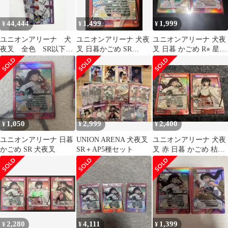
44,444
1,499
1,999
¥
¥
¥
ユニオンアリーナ 犬
ユニオンアリーナ 犬夜
ユニオンアリーナ 犬夜
夜叉 全色 SR以下4
叉 日暮かごめ SR
叉 日暮 かごめ R⭐︎ 星1
コン
UA50BT/IYS-1-066
おまけ 鋼牙 SR
1,050
2,999
2,400
¥
¥
¥
ユニオンアリーナ 日暮
UNION ARENA 犬夜叉
ユニオンアリーナ 犬夜
かごめ SR 犬夜叉
SR＋AP5種セット
叉 赤 日暮 かごめ 桔梗
sr 2枚セット
2,280
4,111
1,399
¥
¥
¥