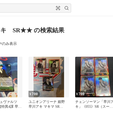
キ SR★★ の検索結果
中のみ表示
700
700
¥
¥
シュヴァルツ
ユニオンアリーナ 姫野
チェンソーマン「早川
魔特異4課 早川
早川アキ マキマ SR
キ」《055》SR（スーパ
 チェンソー
UNIONARENA
ーレア）４枚セット 