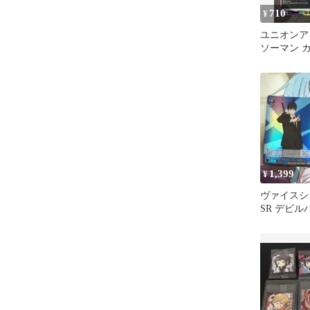
710
¥
ユニオンア
ソーマン 
早川アキ 
魔
1,399
¥
ヴァイスシ
SR デビル
アキ 2枚