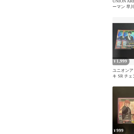
UNION A
ーマン 早川
1,999
¥
ユニオンア
キ SR チ
枚
999
¥