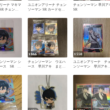
リーナ マキマ
ユニオンアリーナ チェン
チェンソーマン 早川ア
SR チェンソ
ソーマン SR カードセッ
SR
ト
666
550
¥
¥
ンソーマン シ
チェンソーマン ウエハ
ユニオンアリーナ チ
ース SR 早
ース 早川アキ まとめ
ンソーマン 早川ア
2-20
売り
SR