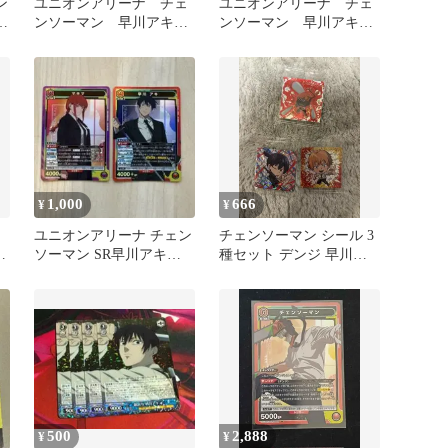
ン
ユニオンアリーナ チェ
ユニオンアリーナ チェ
ンソーマン 早川アキ
ンソーマン 早川アキ
SR 2枚
SR 4枚
1,000
666
¥
¥
ユニオンアリーナ チェン
チェンソーマン シール 3
ソ
ソーマン SR早川アキ
種セット デンジ 早川ア
ニ
SR マキマ
キ
500
2,888
¥
¥