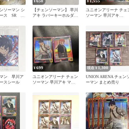
650
1,555
¥
¥
ンソーマン シ
【チェンソーマン】 早川
ユニオンアリーナ チェ
ース SR 早
アキ ラバーキーホルダー
ソーマン 早川アキ
2-20
ラバリエーション スーパ
SR（スーパーレア）
ーレア
699
1,300
¥
現在 ¥
マン 早川ア
ユニオンアリーナ チェン
UNION ARENA チェン
ースシール
ソーマン 早川アキ マキ
ーマン まとめ売り
マ SR パラレル