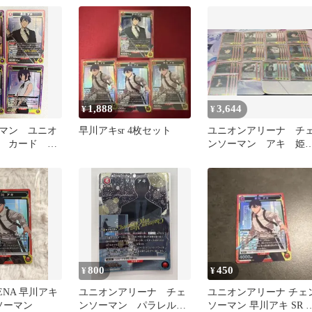
1,888
3,644
¥
¥
マン ユニオ
早川アキsr 4枚セット
ユニオンアリーナ チ
ナ カード
ンソーマン アキ 姫
 早川アキ マ
野 デッキ
800
450
¥
¥
RENA 早川アキ
ユニオンアリーナ チェ
ユニオンアリーナ チェ
ソーマン
ンソーマン パラレル
ソーマン 早川アキ SR 1