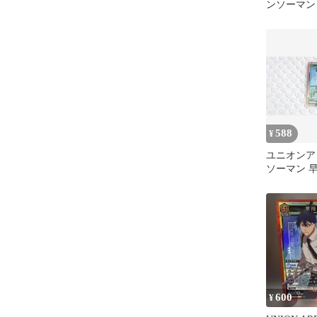
ンソーマ
SR 3枚
588
¥
ユニオンア
ソーマン 早
600
¥