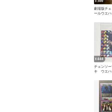
300
¥
劇場版チェ
ールウエハ
川アキ CSM
444
¥
チェンソー
キ ウエハ