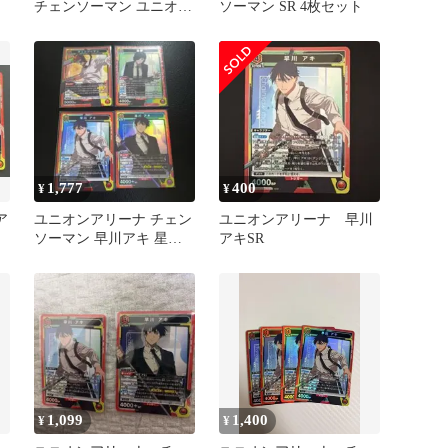
チェンソーマン ユニオン
ソーマン SR 4枚セット
アリーナ
1,777
400
¥
¥
ア
ユニオンアリーナ チェン
ユニオンアリーナ 早川
ソーマン 早川アキ 星
アキSR
野 SR
1,099
1,400
¥
¥