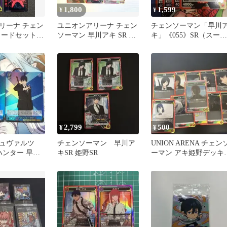
1,800
1,599
¥
¥
リーナ チェン
ユニオンアリーナ チェン
チェンソーマン「早川
カードセット
ソーマン 早川アキ SR 天
キ」《055》SR（スーパ
レぜ 天使の悪
使 6枚セット まとめ売り
ーレア）4枚セット 赤
2,799
500
¥
¥
ュヴァルツ
チェンソーマン 早川ア
UNION ARENA チェン
ハンター 早川
キSR 姫野SR
ーマン アキ姫野デッキs
以外カード各一枚セッ