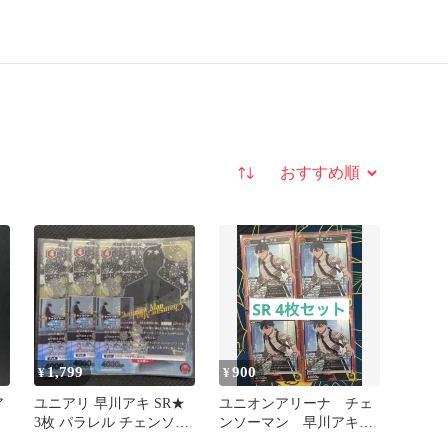
並び替え
1,799
900
¥
¥
ア
ユニアリ 早川アキ SR★
ユニオンアリーナ チェ
3枚 パラレル チェンソー
ンソーマン 早川アキ
赤
マン
SR 4枚セット