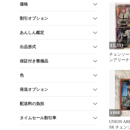
マン
価格
割引オプション
あんしん鑑定
1,333
¥
出品形式
チェンソー
ンアリー
保証付き整備品
SR レゼ
キマ ボム
色
発送オプション
配送料の負担
888
¥
タイムセール割引率
UNION A
SR チェン