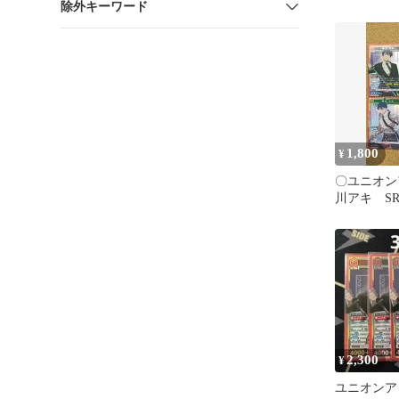
除外キーワード
1,800
¥
〇ユニオン
川アキ S
ット
2,300
¥
ユニオンア