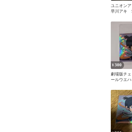
ユニオンア
早川アキ 
ーマン
300
¥
劇場版チェ
ールウエハ
川アキ CSM