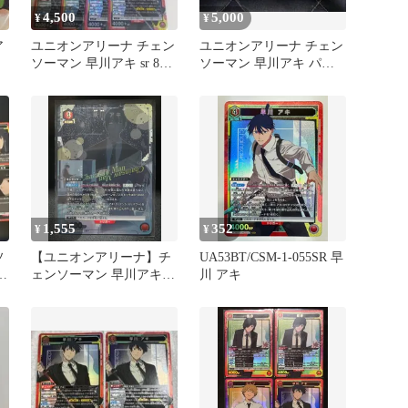
4,500
5,000
¥
¥
ア
ユニオンアリーナ チェン
ユニオンアリーナ チェン
ソーマン 早川アキ sr 8枚
ソーマン 早川アキ パラ
セット
レルU AP/SR
1,555
352
¥
¥
ソ
【ユニオンアリーナ】チ
UA53BT/CSM-1-055SR 早
r
ェンソーマン 早川アキ
川 アキ
ト
SR★ パラレル