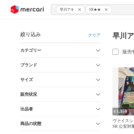
ンツにスキップ
早川アキ
SR★★
絞り込み
早川ア
クリア
カテゴリー
販売
ブランド
サイズ
販売状況
出品者
1,350
¥
ヴァイス
商品の状態
SR 公安対
アキ 英語