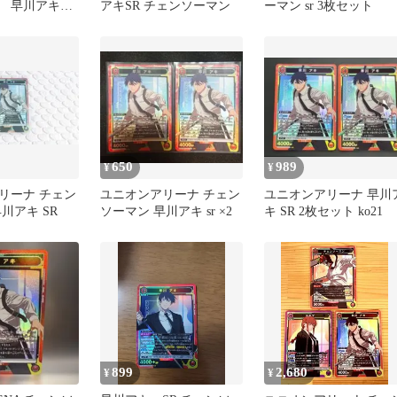
ン 早川アキ
アキSR チェンソーマン
ーマン sr 3枚セット
650
989
¥
¥
リーナ チェン
ユニオンアリーナ チェン
ユニオンアリーナ 早川
川アキ SR
ソーマン 早川アキ sr ×2
キ SR 2枚セット ko21
899
2,680
¥
¥