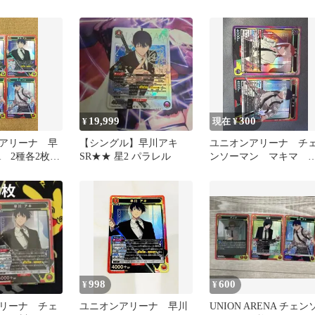
SR★ 早川アキ
枚セット
19,999
300
¥
現在 ¥
アリーナ 早
【シングル】早川アキ
ユニオンアリーナ チ
R 2種各2枚セ
SR★★ 星2 パラレル
ンソーマン マキマ 
川アキ SR 1枚ずつ
998
600
¥
¥
リーナ チェ
ユニオンアリーナ 早川
UNION ARENA チェン