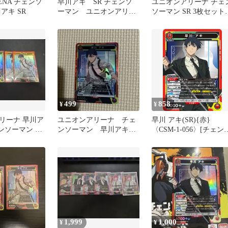
RENA チェンソ
早川アキ SR チェンソ
ユニオンアリーナ チェ
アキ SR
ーマン ユニオンアリー
ソーマン SR 3枚セット
ナ
デンジ マキマ 早川アキ
499
858
¥
¥
リーナ 早川ア
ユニオンアリーナ チェ
早川 アキ(SR){赤}
ェンソーマン 4
ンソーマン 早川アキ
〈CSM-1-056〉[チェン
SR
ーマン【UA53BT】]ユ
アリ
1,999
1,000
¥
¥