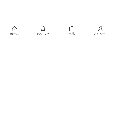
メルカリについて
ホーム
お知らせ
出品
マイページ
会社概要（運営会社）
採用情報
プレスリリース
公式ブログ
プレスキット
メルカリUS
メルカリShops
m department（エムデパ）
ヘルプ
ヘルプセンター（ガイド・お問い合わせ）
メルカリShopsでショップを開設する
メルカリShops ショップ管理画面にログイン
メルカリShops出店者向けガイド
お問い合わせ一覧