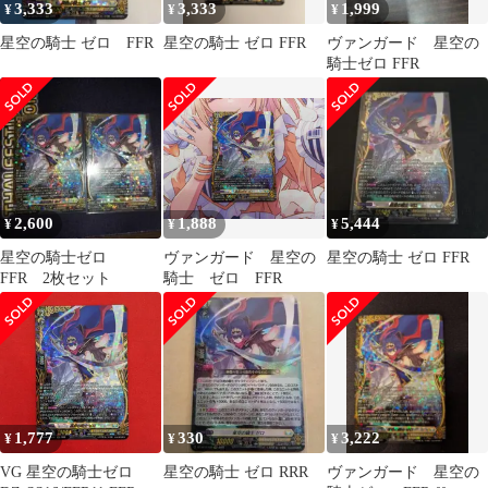
3,333
3,333
1,999
¥
¥
¥
星空の騎士 ゼロ FFR
星空の騎士 ゼロ FFR
ヴァンガード 星空の
騎士ゼロ FFR
2,600
1,888
5,444
¥
¥
¥
星空の騎士ゼロ
ヴァンガード 星空の
星空の騎士 ゼロ FFR
FFR 2枚セット
騎士 ゼロ FFR
1,777
330
3,222
¥
¥
¥
VG 星空の騎士ゼロ
星空の騎士 ゼロ RRR
ヴァンガード 星空の