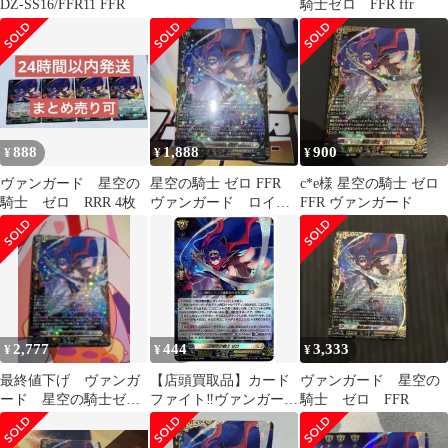
DZ-SS16/FFR11 FFR
騎士ゼロ FFR ffr
888
1,888
900
¥
¥
¥
ヴァンガード 星空の
星空の騎士 ゼロ FFR
c*e様 星空の騎士 ゼロ
騎士 ゼロ RRR 4枚
ヴァンガード ロイヤ
FFR ヴァンガード
ルパラディン
2,777
444
3,333
¥
¥
¥
最終値下げ ヴァンガ
【店頭買取品】カード
ヴァンガード 星空の
ード 星空の騎士ゼ
ファイト‼︎ヴァンガー
騎士 ゼロ FFR
ロ FFR
ド,シングルカード,DZ
シリーズ,スペシャルシ