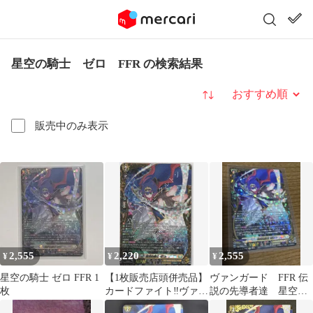
星空の騎士 ゼロ FFR の検索結果
並び替え
販売中のみ表示
2,555
2,220
2,555
¥
¥
¥
星空の騎士 ゼロ FFR 1
【1枚販売店頭併売品】
ヴァンガード FFR 伝
枚
カードファイト‼︎ヴァン
説の先導者達 星空の
ガード,シングルカー
騎士 ゼロ