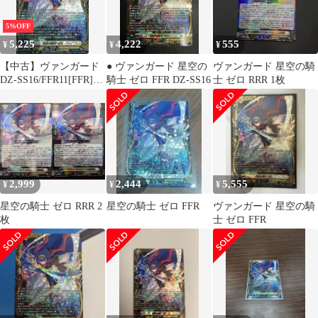
5%OFF
5,225
4,222
555
¥
¥
¥
【中古】ヴァンガード
● ヴァンガード 星空の
ヴァンガード 星空の騎
DZ-SS16/FFR11[FFR]：
騎士 ゼロ FFR DZ-SS16
士 ゼロ RRR 1枚
星空の騎士 ゼロ
2,999
2,444
5,555
¥
¥
¥
星空の騎士 ゼロ RRR 2
星空の騎士 ゼロ FFR
ヴァンガード 星空の騎
枚
士 ゼロ FFR