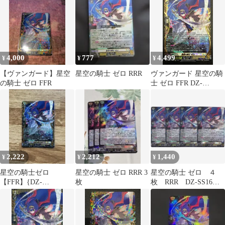
ド,DZシリーズ,スペシ
ャルシリーズ
DZ/SS16/FFR11FFR 星
空の騎士 ゼロ FFR 1枚
4,000
777
4,499
¥
¥
¥
【ヴァンガード】星空
星空の騎士 ゼロ RRR
ヴァンガード 星空の騎
の騎士 ゼロ FFR
士 ゼロ FFR DZ-
SS16/FFR11 伝説の先導
者達
2,222
2,212
1,440
¥
¥
¥
星空の騎士ゼロ
星空の騎士 ゼロ RRR 3
星空の騎士 ゼロ ４
【FFR】{DZ-
枚
枚 RRR DZ-SS16
SS16/FFR11}《ケテル
伝説の先導者達 ヴァ
サンクチュアリ》
ンガード ちゅうて
つ 015