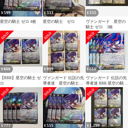
599
333
555
¥
¥
¥
星空の騎士 ゼロ 4枚
星空の騎士 ゼロ
ヴァンガード 星空の
騎士 ゼロ 3枚
666
999
666
¥
¥
¥
【RRR】星空の騎士 ゼ
ヴァンガード 伝説の先
ヴァンガード 伝説の先
ロ
導者達 星空の騎士
導者達 RRR 星空の騎士
ゼロ RRR 4枚 美品
ゼロ 4枚
777
555
1,299
¥
¥
¥