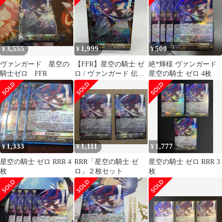
リーズ
DZ/SS16/015RRR 星空
の騎士 ゼロ RRR
3,555
1,999
500
¥
¥
¥
ヴァンガード 星空の
【FFR】星空の騎士 ゼ
絶*輝様 ヴァンガード
騎士ゼロ FFR
ロ / ヴァンガード 伝説
星空の騎士 ゼロ 4枚
の先導者達 / VG-DZ-
SS16
1,333
1,111
1,777
¥
¥
¥
星空の騎士 ゼロ RRR 4
RRR「星空の騎士 ゼ
星空の騎士 ゼロ RRR 3
枚
ロ」２枚セット
枚