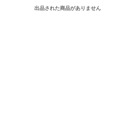
出品された商品がありません